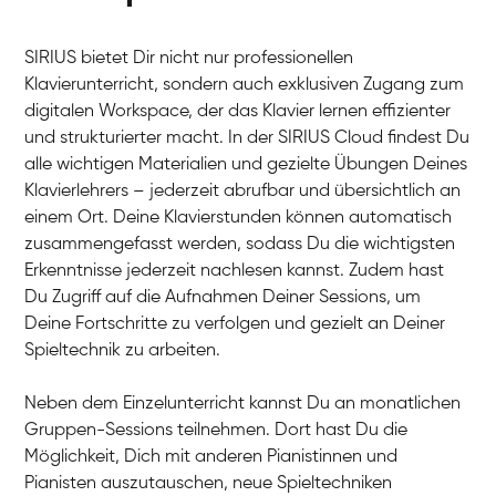
SIRIUS bietet Dir nicht nur professionellen
Klavierunterricht, sondern auch exklusiven Zugang zum
digitalen Workspace, der das Klavier lernen effizienter
und strukturierter macht. In der SIRIUS Cloud findest Du
alle wichtigen Materialien und gezielte Übungen Deines
Klavierlehrers – jederzeit abrufbar und übersichtlich an
Tali
einem Ort. Deine Klavierstunden können automatisch
Klavier / Piano / Flügel
Iaroslav
zusammengefasst werden, sodass Du die wichtigsten
Klavier / Piano / Flügel
Hannes
Erkenntnisse jederzeit nachlesen kannst. Zudem hast
Klavier / Piano / Flügel
Mariia
Du Zugriff auf die Aufnahmen Deiner Sessions, um
Klavier / Piano / Flügel
Deine Fortschritte zu verfolgen und gezielt an Deiner
Spieltechnik zu arbeiten.
Neben dem Einzelunterricht kannst Du an monatlichen
Gruppen-Sessions teilnehmen. Dort hast Du die
Möglichkeit, Dich mit anderen Pianistinnen und
Pianisten auszutauschen, neue Spieltechniken