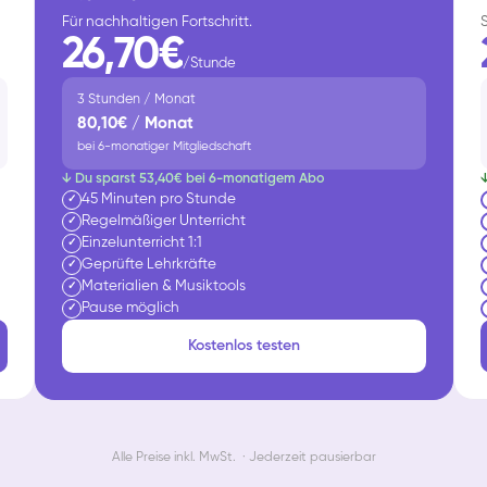
Für nachhaltigen Fortschritt.
26,70€
/Stunde
3 Stunden / Monat
80,10€ / Monat
bei 6-monatiger Mitgliedschaft
↓ Du sparst 53,40€ bei 6-monatigem Abo
45 Minuten pro Stunde
✓
Regelmäßiger Unterricht
✓
Einzelunterricht 1:1
✓
Geprüfte Lehrkräfte
✓
Materialien & Musiktools
✓
Pause möglich
✓
Kostenlos testen
Alle Preise inkl. MwSt. · Jederzeit pausierbar