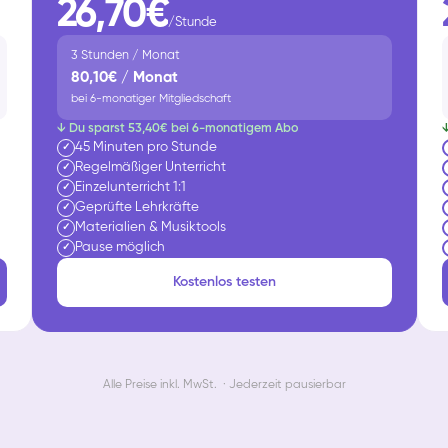
26,70€
/Stunde
3 Stunden / Monat
80,10€ / Monat
bei 6-monatiger Mitgliedschaft
↓ Du sparst 53,40€ bei 6-monatigem Abo
45 Minuten pro Stunde
✓
Regelmäßiger Unterricht
✓
Einzelunterricht 1:1
✓
Geprüfte Lehrkräfte
✓
Materialien & Musiktools
✓
Pause möglich
✓
Kostenlos testen
Alle Preise inkl. MwSt. · Jederzeit pausierbar