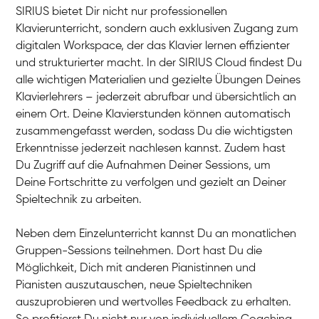
SIRIUS bietet Dir nicht nur professionellen
Klavierunterricht, sondern auch exklusiven Zugang zum
digitalen Workspace, der das Klavier lernen effizienter
und strukturierter macht. In der SIRIUS Cloud findest Du
alle wichtigen Materialien und gezielte Übungen Deines
Klavierlehrers – jederzeit abrufbar und übersichtlich an
Tali
einem Ort. Deine Klavierstunden können automatisch
Klavier / Piano / Flügel
Iaroslav
zusammengefasst werden, sodass Du die wichtigsten
Klavier / Piano / Flügel
Hannes
Erkenntnisse jederzeit nachlesen kannst. Zudem hast
Klavier / Piano / Flügel
Mariia
Du Zugriff auf die Aufnahmen Deiner Sessions, um
Klavier / Piano / Flügel
Deine Fortschritte zu verfolgen und gezielt an Deiner
Spieltechnik zu arbeiten.
Neben dem Einzelunterricht kannst Du an monatlichen
Gruppen-Sessions teilnehmen. Dort hast Du die
Möglichkeit, Dich mit anderen Pianistinnen und
Pianisten auszutauschen, neue Spieltechniken
auszuprobieren und wertvolles Feedback zu erhalten.