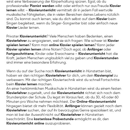
wirst eine Verbesserung der Körperhaltung spüren. Egal, ob du
professioneller
Pianist werden
willst oder einfach nur aus Freude
Klavier
lernen
willst –
Klavierunterricht
vermittelt dir in jedem Fall wertvolle
musikalische Fähigkeiten, die in vielen Bereichen deines Lebens nützlich
sind. Du kannst auch lernen, wie du dich selbst auf dem
Klavier
beim
Singen begleitest, wenn du Singer-Songwriter bist oder einfach neue
Klavier
Lieder lernen.
Privater
Klavierunterricht
? Viele Menschen haben Bedenken, einen
Klavierlehrer
zu engagieren, weil sie sich fragen: Wie schwer ist
Klavier
spielen lernen
? Kann man
online Klavier spielen lernen
? Kann jeder
Klavier spielen lernen
ohne Noten? Doch egal, ob
Anfänger
oder
Fortgeschrittene
, Kinder oder Erwachsene –
Klavierunterricht
hat die
Kraft, jedem Menschen unglaublich viel zu geben und
Klavierstunden
sind immer eine besondere Erfahrung.
Wenn du auf der Suche nach
Klavierunterricht
in Hünstetten bist,
haben wir den richtigen
Klavierlehrer
für dich, um dein
Klavierspiel
zu
verbessern. Mit der richtigen Klaviertechnik wirst du schnell Fortschritte
beim
Klavier lernen
machen.
An einer herkömmlichen Musikschule in Hünstetten wirst du einem festen
Klavierlehrer
zugeteilt, und der
Klavierunterricht
richtet sich nach dem
Stundenplan der Schule. Du legst im Voraus fest, ob du 30, 45 oder 60
Minuten pro Woche nehmen möchtest. Der
Online-Klavierunterricht
hingegen bietet dir mehr Flexibilität.
Anfänger
können gezielt nach dem
Klavierlehrer
suchen, der auf ihr bevorzugtes Genre spezialisiert ist, und
man ist bei der Auswahl nicht auf
Klavierlehrer
in Hünstetten
beschränkt. Eine
kostenlose Probestunde
ermöglicht es dir, den
Klavierunterricht online
auszuprobieren.