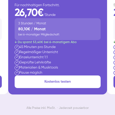
Für nachhaltigen Fortschritt.
26,70€
/Stunde
3 Stunden / Monat
80,10€ / Monat
bei 6-monatiger Mitgliedschaft
↓ Du sparst 53,40€ bei 6-monatigem Abo
45 Minuten pro Stunde
✓
Regelmäßiger Unterricht
✓
Einzelunterricht 1:1
✓
Geprüfte Lehrkräfte
✓
Materialien & Musiktools
✓
Pause möglich
✓
Kostenlos testen
Alle Preise inkl. MwSt. · Jederzeit pausierbar