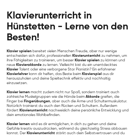
Klavierunterricht in
Hünstetten - Lerne von den
Besten!
Klavier spielen
bereitet vielen Menschen Freude, aber nur wenige
entscheiden sich dafür, professionellen
Klavierunterricht
zu nehmen, um
ihre Fähigkeiten zu trainieren, um besser
Klavier spielen
zu können und
neue
Klavierakkorde
zu lernen. Vielleicht bist du ein unentdecktes
Klavier
Talent oder eine verborgene Star Pianistin? Ein erfahrener
Klavierlehrer
kann dir helfen, das Beste beim
Klavierspiel
aus dir
herauszuholen und deine Spieltechnik effektiv und nachhaltig
einzusetzen.
Klavier lernen
macht zudem nicht nur Spaß, sondern trainiert auch
zahlreiche Muskelgruppen wie die Hände beim
Akkorde
greifen, die
Finger bei
Fingerübungen
, aber auch die Arme und Schultermuskulatur.
Natürlich trainierst du auch den Rücken und Schultern. Außerdem
fördert
Klavierunterricht
nachweislich deine persönliche Entwicklung und
dein emotionales Wohlbefinden.
Klavier lernen
wird es dir ermöglichen, in dich zu gehen und deine
Gefühle kreativ auszudrücken, während du gleichzeitig Stress abbauen
kannst. Der
Klavierunterricht
stärkt auch dein Selbstvertrauen und du