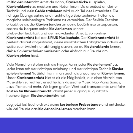
Im
Klavierunterricht
lernst du dann,
Klavierstücke
zu spielen,
Klavierakkorde
zu meistern und Noten lesen. Du arbeitest an deiner
Technik und dein
Gehör trainieren
wird auch Teil des Unterrichts. Die
richtige Übungsroutine und nachhaltige Spieltechniken helfen dir,
mögliche spielbedingte Probleme zu vermeiden. Der flexible Zeitplan
erlaubt es dir, die
Klavierstunden
an deine Bedürfnisse anzupassen,
sodass du bequem online
Klavier lernen
kannst.
Erlebe die Flexibilität und den individuellen Ansatz von
online
Klavierunterricht
bei der
SIRIUS Musikschule
. Der
Klavierunterricht
ist
perfekt darauf abgestimmt, deine musikalischen Fähigkeiten individuell
weiterzuentwickeln, unabhängig davon, ob du
Klavierakkorde
lernen,
deine Klaviertechniken verfeinern oder einfach nur Freude am
Klavierspielen
hast.
Viele Menschen stellen sich die Frage: Kann jeder
Klavier lernen
? Ja,
jeder kann mit der richtigen Anleitung und der richtigen Technik
Klavier
spielen lernen
! Natürlich kann man auch als Erwachsener
Klavier lernen
.
Unser
Klavierunterricht
bietet dir die Möglichkeit, aus einer Vielzahl von
Musikstilen zu wählen, einschließlich klassische Musik, Pop Piano Songs,
Jazz Piano und mehr. Wir legen großen Wert auf transparente und faire
Kosten für Klavierunterricht
, damit jeder Zugang zu qualitativ
hochwertigem
Klavierunterricht
hat.
Leg jetzt los! Buche direkt deine
kostenlose Probestunde
und entdecke,
wie viel Freude das
Klavier online lernen
machen kann.