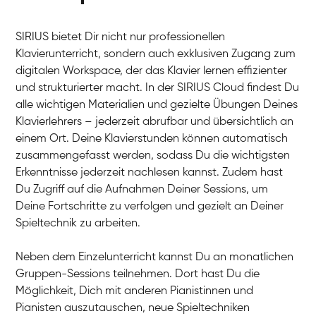
SIRIUS bietet Dir nicht nur professionellen
Klavierunterricht, sondern auch exklusiven Zugang zum
digitalen Workspace, der das Klavier lernen effizienter
und strukturierter macht. In der SIRIUS Cloud findest Du
alle wichtigen Materialien und gezielte Übungen Deines
Klavierlehrers – jederzeit abrufbar und übersichtlich an
Tali
einem Ort. Deine Klavierstunden können automatisch
Klavier / Piano / Flügel
Iaroslav
zusammengefasst werden, sodass Du die wichtigsten
Klavier / Piano / Flügel
Hannes
Erkenntnisse jederzeit nachlesen kannst. Zudem hast
Klavier / Piano / Flügel
Mariia
Du Zugriff auf die Aufnahmen Deiner Sessions, um
Klavier / Piano / Flügel
Deine Fortschritte zu verfolgen und gezielt an Deiner
Spieltechnik zu arbeiten.
Neben dem Einzelunterricht kannst Du an monatlichen
Gruppen-Sessions teilnehmen. Dort hast Du die
Möglichkeit, Dich mit anderen Pianistinnen und
Pianisten auszutauschen, neue Spieltechniken