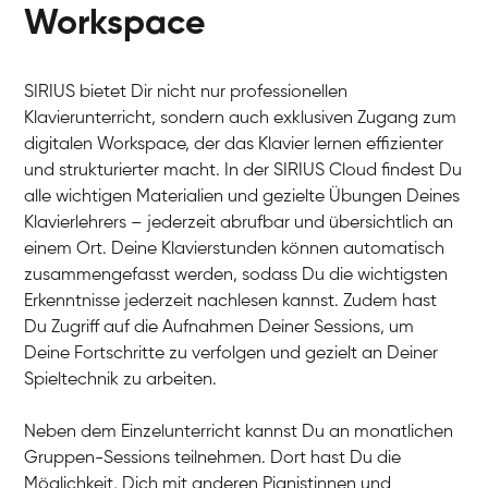
Workspace
SIRIUS bietet Dir nicht nur professionellen
Klavierunterricht, sondern auch exklusiven Zugang zum
digitalen Workspace, der das Klavier lernen effizienter
und strukturierter macht. In der SIRIUS Cloud findest Du
alle wichtigen Materialien und gezielte Übungen Deines
Klavierlehrers – jederzeit abrufbar und übersichtlich an
Tali
einem Ort. Deine Klavierstunden können automatisch
Klavier / Piano / Flügel
Iaroslav
zusammengefasst werden, sodass Du die wichtigsten
Klavier / Piano / Flügel
Hannes
Erkenntnisse jederzeit nachlesen kannst. Zudem hast
Klavier / Piano / Flügel
Mariia
Du Zugriff auf die Aufnahmen Deiner Sessions, um
Klavier / Piano / Flügel
Deine Fortschritte zu verfolgen und gezielt an Deiner
Spieltechnik zu arbeiten.
Neben dem Einzelunterricht kannst Du an monatlichen
Gruppen-Sessions teilnehmen. Dort hast Du die
Möglichkeit, Dich mit anderen Pianistinnen und