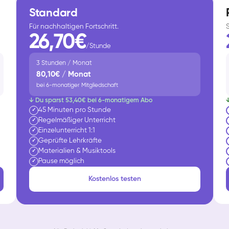
Standard
Für nachhaltigen Fortschritt.
26,70€
/Stunde
3 Stunden / Monat
80,10€ / Monat
bei 6-monatiger Mitgliedschaft
↓ Du sparst 53,40€ bei 6-monatigem Abo
45 Minuten pro Stunde
✓
Regelmäßiger Unterricht
✓
Einzelunterricht 1:1
✓
Geprüfte Lehrkräfte
✓
Materialien & Musiktools
✓
Pause möglich
✓
Kostenlos testen