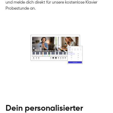
und melde dich direkt für unsere kostenlose Klavier
Probestunde an.
Danai
Klavier / Piano / Flügel
Friedemann
Klavier / Piano / Flügel
Helen
Klavier / Piano / Flügel
Jan
Klavier / Piano / Flügel
Juliane
Klavier / Piano / Flügel
Olli
Klavier / Piano / Flügel
Peter
Klavier / Piano / Flügel
Dein personalisierter