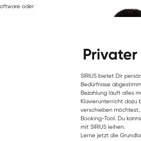
Klavier / Piano / Flügel
Ivan
Software oder
Klavier / Piano / Flügel
Benjamin
Klavier / Piano / Flügel
Privater
SIRIUS bietet Dir persö
Bedürfnisse abgestimmt
Bezahlung läuft alles 
Klavierunterricht dazu
verschieben möchtest, 
Charlotte
Booking-Tool. Du kanns
Klavier / Piano / Flügel
mit SIRIUS leihen.
Lerne jetzt die Grundla