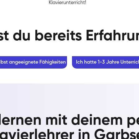
Klavierunterricht!
t du bereits Erfahr
lbst angeeignete Fähigkeiten
Ich hatte 1-3 Jahre Unterric
 lernen mit deinem p
avierlehrer in Garb