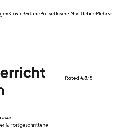
ngen
Klavier
Gitarre
Preise
Unsere Musiklehrer
Mehr
erricht
Rated 4.8/5
n
arbsen
ger & Fortgeschrittene