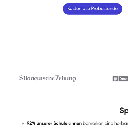
Kostenlose Probestunde
Sp
⭐
️
92% unserer Schüler:innen
bemerken eine hörba