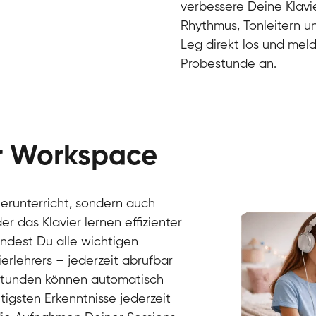
verbessere Deine Klavie
Rhythmus, Tonleitern un
Leg direkt los und meld
Probestunde an.
er Workspace
Danai
Klavier / Piano / Flügel
Friedemann
vierunterricht, sondern auch
Klavier / Piano / Flügel
Helen
r das Klavier lernen effizienter
Klavier / Piano / Flügel
Jan
findest Du alle wichtigen
Klavier / Piano / Flügel
Juliane
erlehrers – jederzeit abrufbar
Klavier / Piano / Flügel
Olli
Klavier / Piano / Flügel
Peter
rstunden können automatisch
Klavier / Piano / Flügel
gsten Erkenntnisse jederzeit