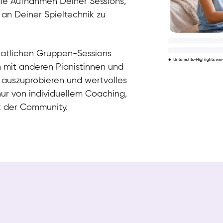
die Aufnahmen Deiner Sessions,
 an Deiner Spieltechnik zu
natlichen Gruppen-Sessions
h mit anderen Pianistinnen und
 auszuprobieren und wertvolles
nur von individuellem Coaching,
k der Community.
Tali
Klavier / Piano / Flügel
Iaroslav
Klavier / Piano / Flügel
Hannes
Klavier / Piano / Flügel
Mariia
Klavier / Piano / Flügel