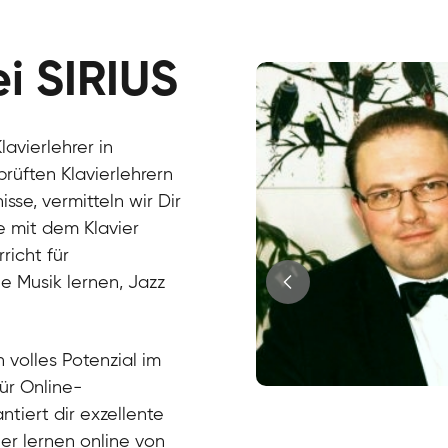
ei SIRIUS
avierlehrer in
rüften Klavierlehrern
se, vermitteln wir Dir
e mit dem Klavier
richt für
e Musik lernen, Jazz
?
 volles Potenzial im
für Online-
Juri
ntiert dir exzellente
Klavier / Piano / Flügel
Tim
ier lernen online von