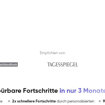
Empfohlen von
ürbare Fortschritte
in nur 3 Monat
re
⭐
️
2x schnellere Fortschritte
durch personalisierten
⭐
️
9