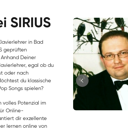
ei SIRIUS
lavierlehrer in Bad
US geprüften
. Anhand Deiner
lavierlehrer, egal ob du
st oder nach
 Möchtest du klassische
 Pop Songs spielen?
 volles Potenzial im
für Online-
Juri
ntiert dir exzellente
Klavier / Piano / Flügel
Tim
ier lernen online von