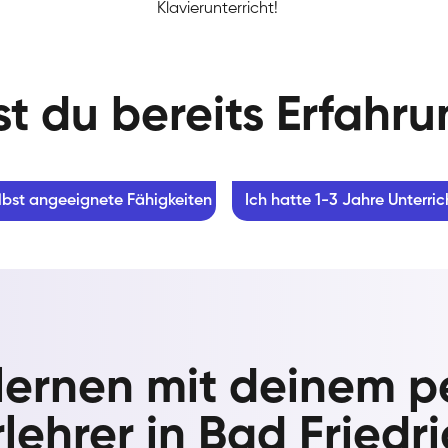
Klavierunterricht!
t du bereits Erfahr
lbst angeeignete Fähigkeiten
Ich hatte 1-3 Jahre Unterric
 lernen mit deinem p
lehrer in Bad Friedr