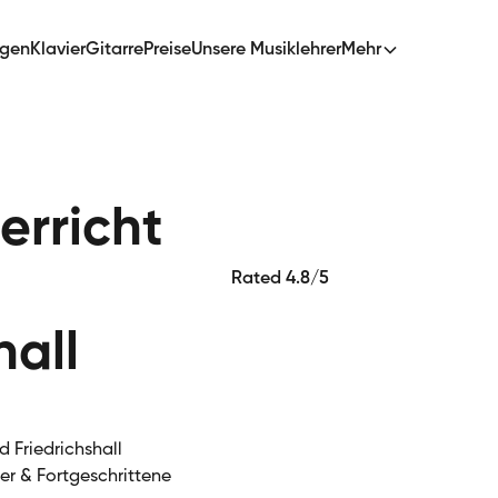
ngen
Klavier
Gitarre
Preise
Unsere Musiklehrer
Mehr
erricht
Rated 4.8/5
hall
d Friedrichshall
ger & Fortgeschrittene