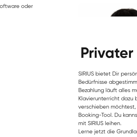
Klavier / Piano / Flügel
Ivan
Software oder
Klavier / Piano / Flügel
Benjamin
Klavier / Piano / Flügel
Privater
SIRIUS bietet Dir persö
Bedürfnisse abgestimmt
Bezahlung läuft alles 
Klavierunterricht dazu
verschieben möchtest, 
Charlotte
Booking-Tool. Du kanns
Klavier / Piano / Flügel
mit SIRIUS leihen.
Lerne jetzt die Grundla