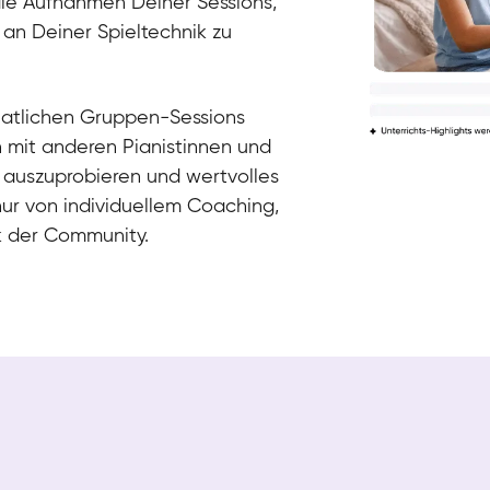
die Aufnahmen Deiner Sessions,
 an Deiner Spieltechnik zu
natlichen Gruppen-Sessions
h mit anderen Pianistinnen und
 auszuprobieren und wertvolles
nur von individuellem Coaching,
k der Community.
Tali
Klavier / Piano / Flügel
Iaroslav
Klavier / Piano / Flügel
Hannes
Klavier / Piano / Flügel
Mariia
Klavier / Piano / Flügel