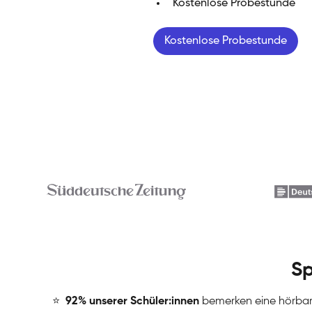
Kostenlose Probestunde
Kostenlose Probestunde
Sp
⭐
️
92% unserer Schüler:innen
bemerken eine hörba