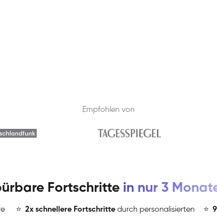
Empfohlen von
ürbare Fortschritte
in nur 3 Monat
re
⭐
️
2x schnellere Fortschritte
durch personalisierten
⭐
️
9