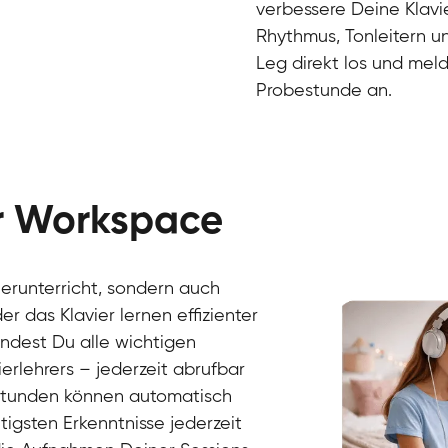
verbessere Deine Klavie
Rhythmus, Tonleitern un
Leg direkt los und meld
Probestunde an.
er Workspace
Danai
Klavier / Piano / Flügel
Friedemann
vierunterricht, sondern auch
Klavier / Piano / Flügel
Helen
r das Klavier lernen effizienter
Klavier / Piano / Flügel
Jan
findest Du alle wichtigen
Klavier / Piano / Flügel
Juliane
erlehrers – jederzeit abrufbar
Klavier / Piano / Flügel
Olli
Klavier / Piano / Flügel
Peter
rstunden können automatisch
Klavier / Piano / Flügel
gsten Erkenntnisse jederzeit