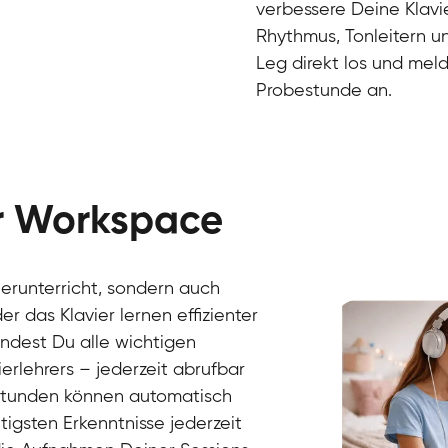
verbessere Deine Klavie
Rhythmus, Tonleitern un
Leg direkt los und meld
Probestunde an.
er Workspace
Danai
Klavier / Piano / Flügel
Friedemann
vierunterricht, sondern auch
Klavier / Piano / Flügel
Helen
r das Klavier lernen effizienter
Klavier / Piano / Flügel
Jan
findest Du alle wichtigen
Klavier / Piano / Flügel
Juliane
erlehrers – jederzeit abrufbar
Klavier / Piano / Flügel
Olli
Klavier / Piano / Flügel
Peter
rstunden können automatisch
Klavier / Piano / Flügel
gsten Erkenntnisse jederzeit