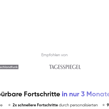
Empfohlen von
ürbare Fortschritte
in nur 3 Monat
re
⭐
️
2x schnellere Fortschritte
durch personalisierten
⭐
️
9