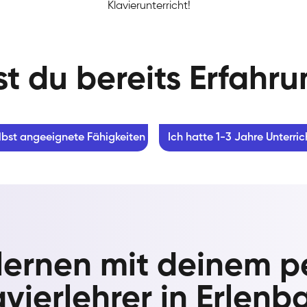
Klavierunterricht!
t du bereits Erfahr
lbst angeeignete Fähigkeiten
Ich hatte 1-3 Jahre Unterric
 lernen mit deinem p
avierlehrer in Erlenb