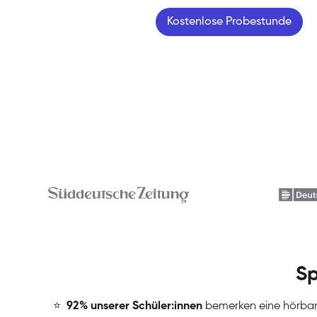
Kostenlose Probestunde
Sp
⭐
️
92% unserer Schüler:innen
bemerken eine hörba