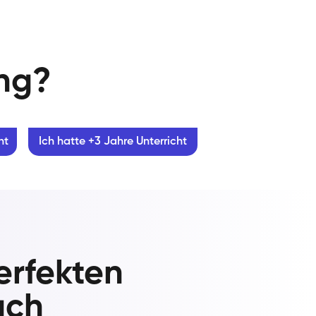
ung?
ht
Ich hatte +3 Jahre Unterricht
erfekten
ach