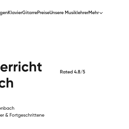
ngen
Klavier
Gitarre
Preise
Unsere Musiklehrer
Mehr
erricht
Rated 4.8/5
ach
lenbach
ger & Fortgeschrittene