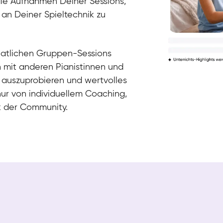
die Aufnahmen Deiner Sessions,
 an Deiner Spieltechnik zu
natlichen Gruppen-Sessions
h mit anderen Pianistinnen und
 auszuprobieren und wertvolles
nur von individuellem Coaching,
k der Community.
Tali
Klavier / Piano / Flügel
Iaroslav
Klavier / Piano / Flügel
Hannes
Klavier / Piano / Flügel
Mariia
Klavier / Piano / Flügel