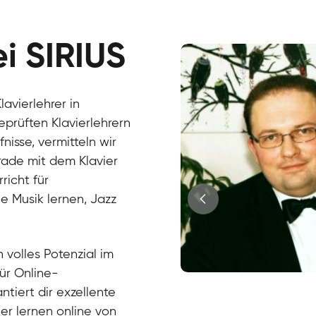
ei SIRIUS
avierlehrer in
eprüften Klavierlehrern
isse, vermitteln wir
erade mit dem Klavier
richt für
e Musik lernen, Jazz
?
 volles Potenzial im
für Online-
Juri
ntiert dir exzellente
Klavier / Piano / Flügel
Tim
ier lernen online von