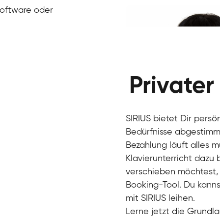
Klavier / Piano / Flügel
Ivan
Software oder
Klavier / Piano / Flügel
Benjamin
Klavier / Piano / Flügel
Privater
SIRIUS bietet Dir persö
Bedürfnisse abgestimmt
Bezahlung läuft alles 
Klavierunterricht dazu
verschieben möchtest, 
Charlotte
Booking-Tool. Du kanns
Klavier / Piano / Flügel
mit SIRIUS leihen.
Lerne jetzt die Grundla