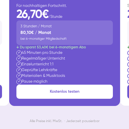
Für nachhaltigen Fortschritt.
26,70€
/Stunde
3 Stunden / Monat
80,10€ / Monat
bei 6-monatiger Mitgliedschaft
↓ Du sparst 53,40€ bei 6-monatigem Abo
45 Minuten pro Stunde
✓
Regelmäßiger Unterricht
✓
Einzelunterricht 1:1
✓
Geprüfte Lehrkräfte
✓
Materialien & Musiktools
✓
Pause möglich
✓
Kostenlos testen
Alle Preise inkl. MwSt. · Jederzeit pausierbar