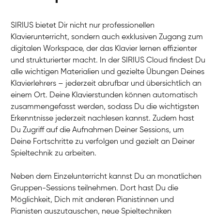
SIRIUS bietet Dir nicht nur professionellen
Klavierunterricht, sondern auch exklusiven Zugang zum
digitalen Workspace, der das Klavier lernen effizienter
und strukturierter macht. In der SIRIUS Cloud findest Du
alle wichtigen Materialien und gezielte Übungen Deines
Klavierlehrers – jederzeit abrufbar und übersichtlich an
Tali
einem Ort. Deine Klavierstunden können automatisch
Klavier / Piano / Flügel
Iaroslav
zusammengefasst werden, sodass Du die wichtigsten
Klavier / Piano / Flügel
Hannes
Erkenntnisse jederzeit nachlesen kannst. Zudem hast
Klavier / Piano / Flügel
Mariia
Du Zugriff auf die Aufnahmen Deiner Sessions, um
Klavier / Piano / Flügel
Deine Fortschritte zu verfolgen und gezielt an Deiner
Spieltechnik zu arbeiten.
Neben dem Einzelunterricht kannst Du an monatlichen
Gruppen-Sessions teilnehmen. Dort hast Du die
Möglichkeit, Dich mit anderen Pianistinnen und
Pianisten auszutauschen, neue Spieltechniken