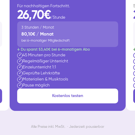
Für nachhaltigen Fortschritt.
26,70€
/Stunde
3 Stunden / Monat
80,10€ / Monat
bei 6-monatiger Mitgliedschaft
↓ Du sparst 53,40€ bei 6-monatigem Abo
45 Minuten pro Stunde
✓
Regelmäßiger Unterricht
✓
Einzelunterricht 1:1
✓
Geprüfte Lehrkräfte
✓
Materialien & Musiktools
✓
Pause möglich
✓
Kostenlos testen
Alle Preise inkl. MwSt. · Jederzeit pausierbar