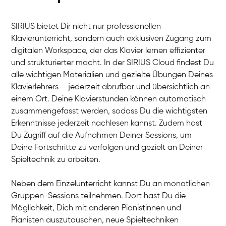
SIRIUS bietet Dir nicht nur professionellen
Klavierunterricht, sondern auch exklusiven Zugang zum
digitalen Workspace, der das Klavier lernen effizienter
und strukturierter macht. In der SIRIUS Cloud findest Du
alle wichtigen Materialien und gezielte Übungen Deines
Klavierlehrers – jederzeit abrufbar und übersichtlich an
Tali
einem Ort. Deine Klavierstunden können automatisch
Klavier / Piano / Flügel
Iaroslav
zusammengefasst werden, sodass Du die wichtigsten
Klavier / Piano / Flügel
Hannes
Erkenntnisse jederzeit nachlesen kannst. Zudem hast
Klavier / Piano / Flügel
Mariia
Du Zugriff auf die Aufnahmen Deiner Sessions, um
Klavier / Piano / Flügel
Deine Fortschritte zu verfolgen und gezielt an Deiner
Spieltechnik zu arbeiten.
Neben dem Einzelunterricht kannst Du an monatlichen
Gruppen-Sessions teilnehmen. Dort hast Du die
Möglichkeit, Dich mit anderen Pianistinnen und
Pianisten auszutauschen, neue Spieltechniken