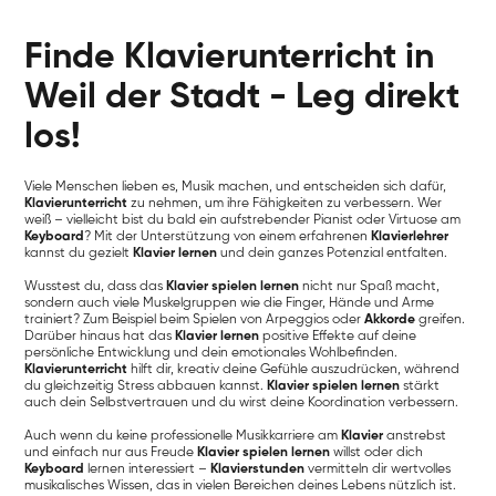
Finde Klavierunterricht in
Weil der Stadt - Leg direkt
los!
Viele Menschen lieben es, Musik machen, und entscheiden sich dafür,
Klavierunterricht
zu nehmen, um ihre Fähigkeiten zu verbessern. Wer
weiß – vielleicht bist du bald ein aufstrebender Pianist oder Virtuose am
Keyboard
? Mit der Unterstützung von einem erfahrenen
Klavierlehrer
kannst du gezielt
Klavier lernen
und dein ganzes Potenzial entfalten.
Wusstest du, dass das
Klavier spielen lernen
nicht nur Spaß macht,
sondern auch viele Muskelgruppen wie die Finger, Hände und Arme
trainiert? Zum Beispiel beim Spielen von Arpeggios oder
Akkorde
greifen.
Darüber hinaus hat das
Klavier lernen
positive Effekte auf deine
persönliche Entwicklung und dein emotionales Wohlbefinden.
Klavierunterricht
hilft dir, kreativ deine Gefühle auszudrücken, während
du gleichzeitig Stress abbauen kannst.
Klavier spielen lernen
stärkt
auch dein Selbstvertrauen und du wirst deine Koordination verbessern.
Auch wenn du keine professionelle Musikkarriere am
Klavier
anstrebst
und einfach nur aus Freude
Klavier spielen lernen
willst oder dich
Keyboard
lernen interessiert –
Klavierstunden
vermitteln dir wertvolles
musikalisches Wissen, das in vielen Bereichen deines Lebens nützlich ist.