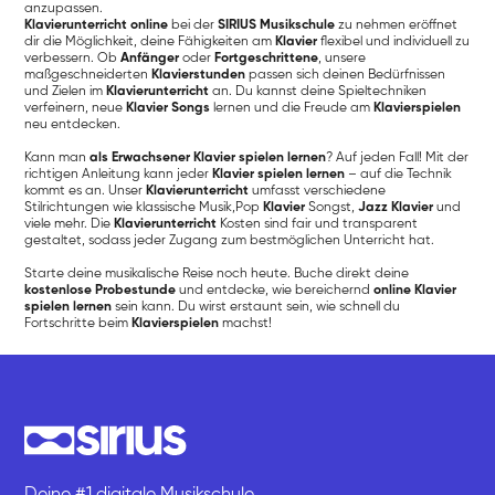
anzupassen.
Klavierunterricht online
bei der
SIRIUS Musikschule
zu nehmen eröffnet
dir die Möglichkeit, deine Fähigkeiten am
Klavier
flexibel und individuell zu
verbessern. Ob
Anfänger
oder
Fortgeschrittene
, unsere
maßgeschneiderten
Klavierstunden
passen sich deinen Bedürfnissen
und Zielen im
Klavierunterricht
an. Du kannst deine Spieltechniken
verfeinern, neue
Klavier Songs
lernen und die Freude am
Klavierspielen
neu entdecken.
Kann man
als Erwachsener Klavier spielen lernen
? Auf jeden Fall! Mit der
richtigen Anleitung kann jeder
Klavier spielen lernen
– auf die Technik
kommt es an. Unser
Klavierunterricht
umfasst verschiedene
Stilrichtungen wie klassische Musik,Pop
Klavier
Songst,
Jazz Klavier
und
viele mehr. Die
Klavierunterricht
Kosten sind fair und transparent
gestaltet, sodass jeder Zugang zum bestmöglichen Unterricht hat.
Starte deine musikalische Reise noch heute. Buche direkt deine
kostenlose Probestunde
und entdecke, wie bereichernd
online Klavier
spielen lernen
sein kann. Du wirst erstaunt sein, wie schnell du
Fortschritte beim
Klavierspielen
machst!
Deine #1 digitale Musikschule