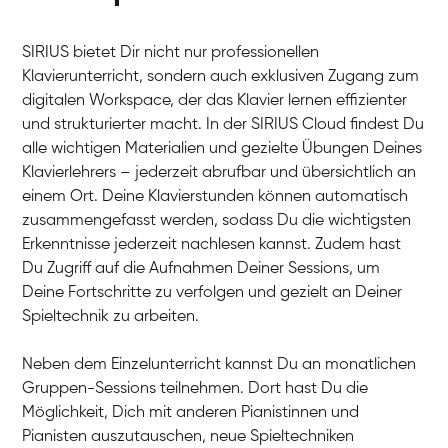
SIRIUS bietet Dir nicht nur professionellen
Klavierunterricht, sondern auch exklusiven Zugang zum
digitalen Workspace, der das Klavier lernen effizienter
und strukturierter macht. In der SIRIUS Cloud findest Du
alle wichtigen Materialien und gezielte Übungen Deines
Klavierlehrers – jederzeit abrufbar und übersichtlich an
Tali
einem Ort. Deine Klavierstunden können automatisch
Klavier / Piano / Flügel
Iaroslav
zusammengefasst werden, sodass Du die wichtigsten
Klavier / Piano / Flügel
Hannes
Erkenntnisse jederzeit nachlesen kannst. Zudem hast
Klavier / Piano / Flügel
Mariia
Du Zugriff auf die Aufnahmen Deiner Sessions, um
Klavier / Piano / Flügel
Deine Fortschritte zu verfolgen und gezielt an Deiner
Spieltechnik zu arbeiten.
Neben dem Einzelunterricht kannst Du an monatlichen
Gruppen-Sessions teilnehmen. Dort hast Du die
Möglichkeit, Dich mit anderen Pianistinnen und
Pianisten auszutauschen, neue Spieltechniken