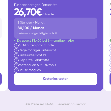
Für nachhaltigen Fortschritt.
26,70€
/Stunde
3 Stunden / Monat
80,10€ / Monat
bei 6-monatiger Mitgliedschaft
↓ Du sparst 53,40€ bei 6-monatigem Abo
45 Minuten pro Stunde
✓
Regelmäßiger Unterricht
✓
Einzelunterricht 1:1
✓
Geprüfte Lehrkräfte
✓
Materialien & Musiktools
✓
Pause möglich
✓
Kostenlos testen
Alle Preise inkl. MwSt. · Jederzeit pausierbar