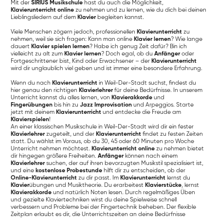
Mit der
SIRIUS Musikschule
hast du auch die Möglichkeit,
Klavierunterricht online
zu nehmen und zu lernen, wie du dich bei deinen
Lieblingsliedern auf dem
Klavier
begleiten kannst.
Viele Menschen zögern jedoch, professionellen
Klavierunterricht
zu
nehmen, weil sie sich fragen: Kann man online
Klavier lernen
? Wie lange
dauert
Klavier spielen lernen
? Habe ich genug Zeit dafür? Bin ich
vielleicht zu alt zum
Klavier lernen
? Doch egal, ob du
Anfänger
oder
Fortgeschrittener bist, Kind oder Erwachsener – der
Klavierunterricht
wird dir unglaublich viel geben und ist immer eine besondere Erfahrung.
Wenn du nach
Klavierunterricht
in Weil-Der-Stadt suchst, findest du
hier genau den richtigen
Klavierlehrer
für deine Bedürfnisse. In unserem
Unterricht kannst du alles lernen, von
Klavierakkorde
und
Fingerübungen
bis hin zu
Jazz Improvisation
und Arpeggios. Starte
jetzt mit deinem
Klavierunterricht
und entdecke die Freude am
Klavierspielen
!
An einer klassischen Musikschule in Weil-Der-Stadt wird dir ein fester
Klavierlehrer
zugeteilt, und der
Klavierunterricht
findet zu festen Zeiten
statt. Du wählst im Voraus, ob du 30, 45 oder 60 Minuten pro Woche
Unterricht nehmen möchtest.
Klavierunterricht online
zu nehmen bietet
dir hingegen größere Freiheiten.
Anfänger
können nach einem
Klavierlehrer
suchen, der auf ihren bevorzugten Musikstil spezialisiert ist,
und eine
kostenlose Probestunde
hilft dir zu entscheiden, ob der
Online-Klavierunterricht
zu dir passt. Im
Klavierunterricht
lernst du
Klavier
übungen und Musiktheorie. Du erarbeitest
Klavierstücke
, lernst
Klavierakkorde
und natürlich Noten lesen. Durch regelmäßiges Üben
und gezielte Klaviertechniken wirst du deine Spielweise schnell
verbessern und Probleme bei der Fingertechnik beheben. Der flexible
Zeitplan erlaubt es dir, die Unterrichtszeiten an deine Bedürfnisse