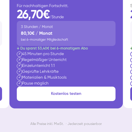
Für nachhaltigen Fortschritt.
26,70€
/Stunde
3 Stunden / Monat
80,10€ / Monat
bei 6-monatiger Mitgliedschaft
↓ Du sparst 53,40€ bei 6-monatigem Abo
45 Minuten pro Stunde
✓
Regelmäßiger Unterricht
✓
Einzelunterricht 1:1
✓
Geprüfte Lehrkräfte
✓
Materialien & Musiktools
✓
Pause möglich
✓
Kostenlos testen
Alle Preise inkl. MwSt. · Jederzeit pausierbar