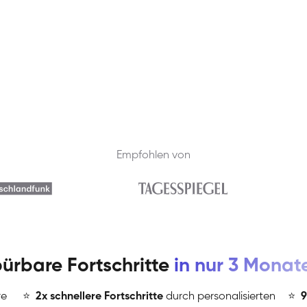
Empfohlen von
ürbare Fortschritte
in nur 3 Monat
re
⭐
️
2x schnellere Fortschritte
durch personalisierten
⭐
️
9