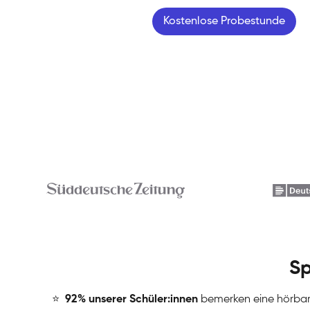
Kostenlose Probestunde
Sp
⭐
️
92% unserer Schüler:innen
bemerken eine hörba