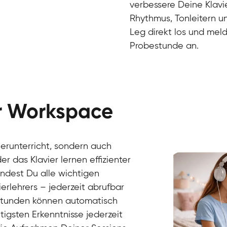
verbessere Deine Klavie
Rhythmus, Tonleitern un
Leg direkt los und meld
Probestunde an.
er Workspace
Danai
Klavier / Piano / Flügel
Friedemann
vierunterricht, sondern auch
Klavier / Piano / Flügel
Helen
r das Klavier lernen effizienter
Klavier / Piano / Flügel
Jan
findest Du alle wichtigen
Klavier / Piano / Flügel
Juliane
erlehrers – jederzeit abrufbar
Klavier / Piano / Flügel
Olli
Klavier / Piano / Flügel
Peter
rstunden können automatisch
Klavier / Piano / Flügel
gsten Erkenntnisse jederzeit