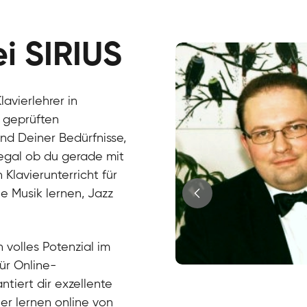
ei SIRIUS
avierlehrer in
S geprüften
nd Deiner Bedürfnisse,
, egal ob du gerade mit
Klavierunterricht für
e Musik lernen, Jazz
?
 volles Potenzial im
für Online-
Juri
ntiert dir exzellente
Klavier / Piano / Flügel
Tim
ier lernen online von