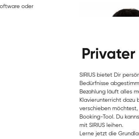
Klavier / Piano / Flügel
Ivan
Software oder
Klavier / Piano / Flügel
Benjamin
Klavier / Piano / Flügel
Privater
SIRIUS bietet Dir persö
Bedürfnisse abgestimmt
Bezahlung läuft alles 
Klavierunterricht dazu
verschieben möchtest, 
Charlotte
Booking-Tool. Du kanns
Klavier / Piano / Flügel
mit SIRIUS leihen.
Lerne jetzt die Grundla