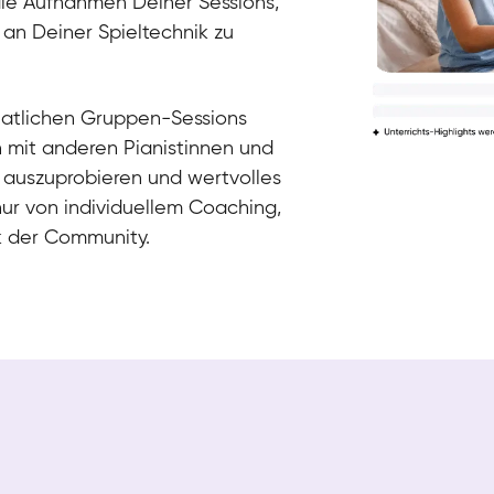
die Aufnahmen Deiner Sessions,
 an Deiner Spieltechnik zu
natlichen Gruppen-Sessions
h mit anderen Pianistinnen und
 auszuprobieren und wertvolles
nur von individuellem Coaching,
k der Community.
Tali
Klavier / Piano / Flügel
Iaroslav
Klavier / Piano / Flügel
Hannes
Klavier / Piano / Flügel
Mariia
Klavier / Piano / Flügel