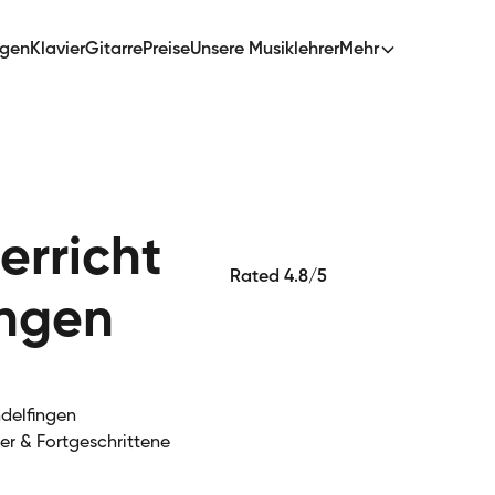
ngen
Klavier
Gitarre
Preise
Unsere Musiklehrer
Mehr
erricht
Rated 4.8/5
ingen
ndelfingen
ger & Fortgeschrittene