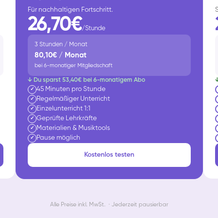
Für nachhaltigen Fortschritt.
26,70€
/Stunde
3 Stunden / Monat
80,10€ / Monat
bei 6-monatiger Mitgliedschaft
↓ Du sparst 53,40€ bei 6-monatigem Abo
45 Minuten pro Stunde
✓
Regelmäßiger Unterricht
✓
Einzelunterricht 1:1
✓
Geprüfte Lehrkräfte
✓
Materialien & Musiktools
✓
Pause möglich
✓
Kostenlos testen
Alle Preise inkl. MwSt. · Jederzeit pausierbar