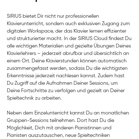
SIRIUS bietet Dir nicht nur professionellen
Klavierunterricht, sondern auch exklusiven Zugang zum
digitalen Workspace, der das Klavier lernen effizienter
und strukturierter macht. In der SIRIUS Cloud findest Du
alle wichtigen Materialien und gezielte Übungen Deines
Klavierlehrers – jederzeit abrufbar und übersichtlich an
Tali
einem Ort. Deine Klavierstunden können automatisch
Klavier / Piano / Flügel
Iaroslav
zusammengefasst werden, sodass Du die wichtigsten
Klavier / Piano / Flügel
Hannes
Erkenntnisse jederzeit nachlesen kannst. Zudem hast
Klavier / Piano / Flügel
Mariia
Du Zugriff auf die Aufnahmen Deiner Sessions, um
Klavier / Piano / Flügel
Deine Fortschritte zu verfolgen und gezielt an Deiner
Spieltechnik zu arbeiten.
Neben dem Einzelunterricht kannst Du an monatlichen
Gruppen-Sessions teilnehmen. Dort hast Du die
Möglichkeit, Dich mit anderen Pianistinnen und
Pianisten auszutauschen, neue Spieltechniken