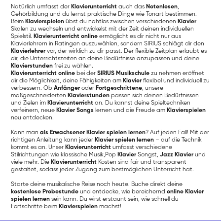
Natürlich umfasst der
Klavierunterricht
auch das
Notenlesen
,
Gehörbildung und du lernst praktische Dinge wie Tonart bestimmen.
Beim
Klavierspielen
übst du nahtlos zwischen verschiedenen
Klavier
Skalen zu wechseln und entwickelst mit der Zeit deinen individuellen
Spielstil.
Klavierunterricht online
ermöglicht es dir nicht nur aus
Klavierlehrern in Ratingen auszuwählen, sondern SIRIUS schlägt dir den
Klavierlehrer
vor, der wirklich zu dir passt. Der flexible Zeitplan erlaubt es
dir, die Unterrichtszeiten an deine Bedürfnisse anzupassen und deine
Klavierstunden
frei zu wählen.
Klavierunterricht online
bei der
SIRIUS Musikschule
zu nehmen eröffnet
dir die Möglichkeit, deine Fähigkeiten am
Klavier
flexibel und individuell zu
verbessern. Ob
Anfänger
oder
Fortgeschrittene
, unsere
maßgeschneiderten
Klavierstunden
passen sich deinen Bedürfnissen
und Zielen im
Klavierunterricht
an. Du kannst deine Spieltechniken
verfeinern, neue
Klavier Songs
lernen und die Freude am
Klavierspielen
neu entdecken.
Kann man
als Erwachsener Klavier spielen lernen
? Auf jeden Fall! Mit der
richtigen Anleitung kann jeder
Klavier spielen lernen
– auf die Technik
kommt es an. Unser
Klavierunterricht
umfasst verschiedene
Stilrichtungen wie klassische Musik,Pop
Klavier
Songst,
Jazz Klavier
und
viele mehr. Die
Klavierunterricht
Kosten sind fair und transparent
gestaltet, sodass jeder Zugang zum bestmöglichen Unterricht hat.
Starte deine musikalische Reise noch heute. Buche direkt deine
kostenlose Probestunde
und entdecke, wie bereichernd
online Klavier
spielen lernen
sein kann. Du wirst erstaunt sein, wie schnell du
Fortschritte beim
Klavierspielen
machst!