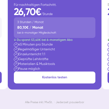
Für nachhaltigen Fortschritt.
26,70€
/Stunde
3 Stunden / Monat
80,10€ / Monat
bei 6-monatiger Mitgliedschaft
↓ Du sparst 53,40€ bei 6-monatigem Abo
45 Minuten pro Stunde
✓
Regelmäßiger Unterricht
✓
Einzelunterricht 1:1
✓
Geprüfte Lehrkräfte
✓
Materialien & Musiktools
✓
Pause möglich
✓
Kostenlos testen
Alle Preise inkl. MwSt. · Jederzeit pausierbar