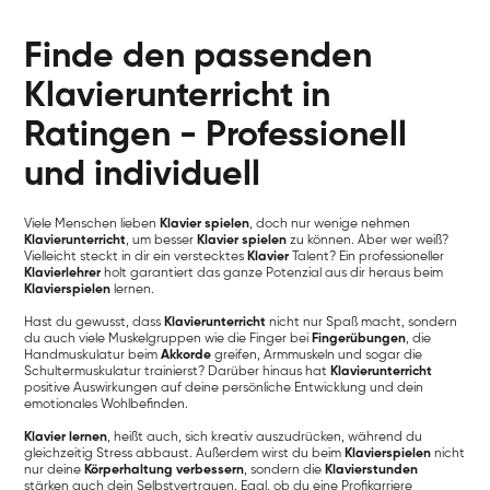
Finde den passenden
Klavierunterricht in
Ratingen - Professionell
und individuell
Viele Menschen lieben
Klavier spielen
, doch nur wenige nehmen
Klavierunterricht
, um besser
Klavier spielen
zu können. Aber wer weiß?
Vielleicht steckt in dir ein verstecktes
Klavier
Talent? Ein professioneller
Klavierlehrer
holt garantiert das ganze Potenzial aus dir heraus beim
Klavierspielen
lernen.
Hast du gewusst, dass
Klavierunterricht
nicht nur Spaß macht, sondern
du auch viele Muskelgruppen wie die Finger bei
Fingerübungen
, die
Handmuskulatur beim
Akkorde
greifen, Armmuskeln und sogar die
Schultermuskulatur trainierst? Darüber hinaus hat
Klavierunterricht
positive Auswirkungen auf deine persönliche Entwicklung und dein
emotionales Wohlbefinden.
Klavier lernen
, heißt auch, sich kreativ auszudrücken, während du
gleichzeitig Stress abbaust. Außerdem wirst du beim
Klavierspielen
nicht
nur deine
Körperhaltung verbessern
, sondern die
Klavierstunden
stärken auch dein Selbstvertrauen. Egal, ob du eine Profikarriere