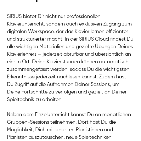
SIRIUS bietet Dir nicht nur professionellen
Klavierunterricht, sondern auch exklusiven Zugang zum
digitalen Workspace, der das Klavier lernen effizienter
und strukturierter macht. In der SIRIUS Cloud findest Du
alle wichtigen Materialien und gezielte Übungen Deines
Klavierlehrers – jederzeit abrufbar und übersichtlich an
Tali
einem Ort. Deine Klavierstunden können automatisch
Klavier / Piano / Flügel
Iaroslav
zusammengefasst werden, sodass Du die wichtigsten
Klavier / Piano / Flügel
Hannes
Erkenntnisse jederzeit nachlesen kannst. Zudem hast
Klavier / Piano / Flügel
Mariia
Du Zugriff auf die Aufnahmen Deiner Sessions, um
Klavier / Piano / Flügel
Deine Fortschritte zu verfolgen und gezielt an Deiner
Spieltechnik zu arbeiten.
Neben dem Einzelunterricht kannst Du an monatlichen
Gruppen-Sessions teilnehmen. Dort hast Du die
Möglichkeit, Dich mit anderen Pianistinnen und
Pianisten auszutauschen, neue Spieltechniken