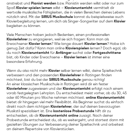
anstrebst und
Pianist werden
bzw. Pianistin werden willst oder nur zum
Spaß
Klavier spielen lernen
willst –
Klavierunterricht
vermittelt dir
wertvolle musikalische Fähigkeiten, die in vielen Bereichen deines Lebens
nützlich sind. Mit der
SIRIUS Musikschule
kannst du beispielsweise auch
Klavierbegleitung lernen, um dich als Singer-Songwriter auf dem
Klavier
begleiten zu können.
Viele Menschen haben jedoch Bedenken, einen professionellen
Klavierlehrer
zu engagieren, weil sie sich fragen: Kann man als
Erwachsener
Klavier lernen
? Wie lange dauert
Klavier lernen
? Habe ich
genug Zeit dafür? Kann man online
Klavierspielen
lernen? Doch egal, ob
du nach
Klavierunterricht
für
Anfänger
suchst oder
Fortgeschrittene
bist, ob Kinder oder Erwachsene –
Klavier lernen
ist immer eine
besondere Erfahrung.
Wenn du also nicht mehr
Klavier
selber lernen willst, deine Spieltechnik
verbessern und den passenden
Klavierlehrer
in Ratingen finden
möchtest, bist du bei der
SIRIUS Musikschule
genau richtig!
An einer klassischen Musikschule in Ratingen wird dir ein fester
Klavierlehrer
zugewiesen und der
Klavierunterricht
erfolgt nach einem
vorab festgelegten Lehrplan. Du entscheidest meist vorher, ob du 30, 45
oder 60 Minuten pro Woche nehmen möchtest.
online Klavierunterricht
bietet dir hingegen viel mehr Flexibilität. Als Beginner suchst du einfach
direkt nach dem richtigen
Klavierlehrer
, der auf deinen bevorzugten
Musikstil spezialisiert ist. Eine
kostenlose Probestunde
hilft dir zu
entscheiden, ob dir
Klavierunterricht online
zusagt. Nach deiner
Probestunde entscheidest du, ob es weitergeht, und startest dann mit
gezielten Übungen zur Verbesserung deiner Spieltechnik und arbeitest
an deinem Repertoire von Klavierstücken.