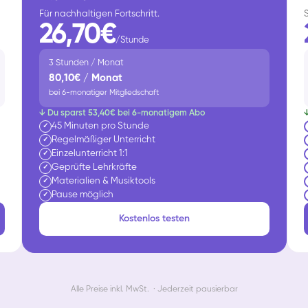
Für nachhaltigen Fortschritt.
26,70€
/Stunde
3 Stunden / Monat
80,10€ / Monat
bei 6-monatiger Mitgliedschaft
↓ Du sparst 53,40€ bei 6-monatigem Abo
45 Minuten pro Stunde
✓
Regelmäßiger Unterricht
✓
Einzelunterricht 1:1
✓
Geprüfte Lehrkräfte
✓
Materialien & Musiktools
✓
Pause möglich
✓
Kostenlos testen
Alle Preise inkl. MwSt. · Jederzeit pausierbar