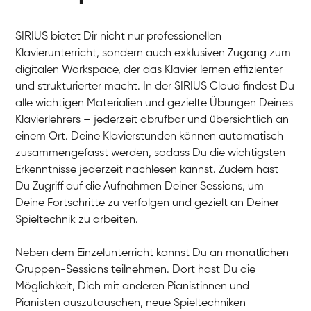
SIRIUS bietet Dir nicht nur professionellen
Klavierunterricht, sondern auch exklusiven Zugang zum
digitalen Workspace, der das Klavier lernen effizienter
und strukturierter macht. In der SIRIUS Cloud findest Du
alle wichtigen Materialien und gezielte Übungen Deines
Klavierlehrers – jederzeit abrufbar und übersichtlich an
Tali
einem Ort. Deine Klavierstunden können automatisch
Klavier / Piano / Flügel
Iaroslav
zusammengefasst werden, sodass Du die wichtigsten
Klavier / Piano / Flügel
Hannes
Erkenntnisse jederzeit nachlesen kannst. Zudem hast
Klavier / Piano / Flügel
Mariia
Du Zugriff auf die Aufnahmen Deiner Sessions, um
Klavier / Piano / Flügel
Deine Fortschritte zu verfolgen und gezielt an Deiner
Spieltechnik zu arbeiten.
Neben dem Einzelunterricht kannst Du an monatlichen
Gruppen-Sessions teilnehmen. Dort hast Du die
Möglichkeit, Dich mit anderen Pianistinnen und
Pianisten auszutauschen, neue Spieltechniken