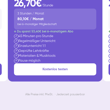
26,70€
/Stunde
3 Stunden / Monat
80,10€ / Monat
bei 6-monatiger Mitgliedschaft
↓ Du sparst 53,40€ bei 6-monatigem Abo
45 Minuten pro Stunde
✓
Regelmäßiger Unterricht
✓
Einzelunterricht 1:1
✓
Geprüfte Lehrkräfte
✓
Materialien & Musiktools
✓
Pause möglich
✓
Kostenlos testen
Alle Preise inkl. MwSt. · Jederzeit pausierbar