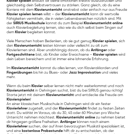
Klavier spielen
erlaubt dir deine Emotionen kreativ auszudrücken und
gleichzeitig dein Selbstvertrauen zu stärken. Ganz gleich, ob du eine
Karriere mit dem
Klavierunterricht
anstrebst oder einfach nur aus Freude
Klavier spielen lernen
willst – der
Klavierunterricht
kann dir wertvolle
Fähigkeiten vermitteln, die in vielen Lebensbereichen nützlich sind. Mit
der
SIRIUS Musikschule
kannst du zum Beispiel
Klavierunterricht online
auch Klavierbegleitung lernen, also wie du dich selbst beim Singen auf
dem
Klavier
begleiten kannst.
Viele Menschen haben Bedenken, ob sie gut genug
Klavier spielen
, sich
den
Klavierunterricht
leisten können oder vielleicht zu alt zum
Klavierlernen sind. Aber unabhängig davon, ob du
Anfänger
oder
Fortgeschrittene
bist, ob Kinder oder Erwachsene –
Klavier spielen
wird
dein Leben bereichern und ist immer eine lohnende Erfahrung.
Im
Klavierunterricht
kannst du alles lernen, von Klavierakkorden und
Fingerübungen
bis hin zu Blues- oder
Jazz Improvisation
und vieles
mehr.
Wenn du beim
Klavier
selber lernen nicht mehr weiterkommst und nach
Klavierunterricht
in Oehringen suchst, bist du bei SIRIUS genau richtig!
Starte jetzt mit deinem
Klavierunterricht
und entdecke die Freude am
Klavierspielen
!
An einer klassischen Musikschule in Oehringen wird dir ein fester
Klavierlehrer
zugeteilt, und der
Klavierunterricht
findet zu festen Zeiten
statt. Du wählst im Voraus, ob du 30, 45 oder 60 Minuten pro Woche
Unterricht nehmen möchtest.
Klavierunterricht online
zu nehmen bietet
dir hingegen größere Freiheiten.
Anfänger
können nach einem
Klavierlehrer
suchen, der auf ihren bevorzugten Musikstil spezialisiert ist,
und eine
kostenlose Probestunde
hilft dir zu entscheiden, ob der