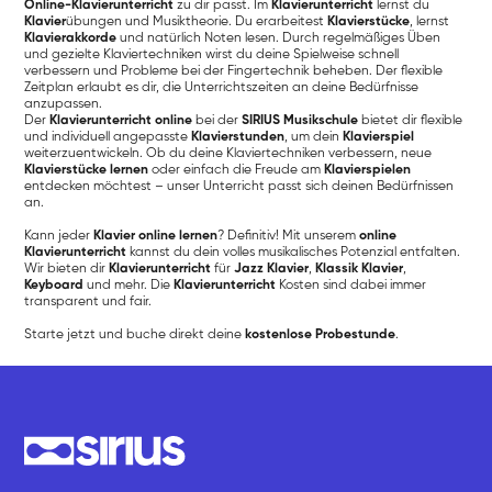
Online-Klavierunterricht
zu dir passt. Im
Klavierunterricht
lernst du
Klavier
übungen und Musiktheorie. Du erarbeitest
Klavierstücke
, lernst
Klavierakkorde
und natürlich Noten lesen. Durch regelmäßiges Üben
und gezielte Klaviertechniken wirst du deine Spielweise schnell
verbessern und Probleme bei der Fingertechnik beheben. Der flexible
Zeitplan erlaubt es dir, die Unterrichtszeiten an deine Bedürfnisse
anzupassen.
Der
Klavierunterricht online
bei der
SIRIUS Musikschule
bietet dir flexible
und individuell angepasste
Klavierstunden
, um dein
Klavierspiel
weiterzuentwickeln. Ob du deine Klaviertechniken verbessern, neue
Klavierstücke lernen
oder einfach die Freude am
Klavierspielen
entdecken möchtest – unser Unterricht passt sich deinen Bedürfnissen
an.
Kann jeder
Klavier online lernen
? Definitiv! Mit unserem
online
Klavierunterricht
kannst du dein volles musikalisches Potenzial entfalten.
Wir bieten dir
Klavierunterricht
für
Jazz Klavier
,
Klassik
Klavier
,
Keyboard
und mehr. Die
Klavierunterricht
Kosten sind dabei immer
transparent und fair.
Starte jetzt und buche direkt deine
kostenlose Probestunde
.