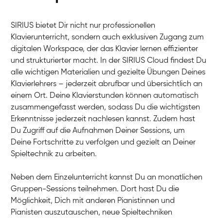
SIRIUS bietet Dir nicht nur professionellen
Klavierunterricht, sondern auch exklusiven Zugang zum
digitalen Workspace, der das Klavier lernen effizienter
und strukturierter macht. In der SIRIUS Cloud findest Du
alle wichtigen Materialien und gezielte Übungen Deines
Klavierlehrers – jederzeit abrufbar und übersichtlich an
Tali
einem Ort. Deine Klavierstunden können automatisch
Klavier / Piano / Flügel
Iaroslav
zusammengefasst werden, sodass Du die wichtigsten
Klavier / Piano / Flügel
Hannes
Erkenntnisse jederzeit nachlesen kannst. Zudem hast
Klavier / Piano / Flügel
Mariia
Du Zugriff auf die Aufnahmen Deiner Sessions, um
Klavier / Piano / Flügel
Deine Fortschritte zu verfolgen und gezielt an Deiner
Spieltechnik zu arbeiten.
Neben dem Einzelunterricht kannst Du an monatlichen
Gruppen-Sessions teilnehmen. Dort hast Du die
Möglichkeit, Dich mit anderen Pianistinnen und
Pianisten auszutauschen, neue Spieltechniken