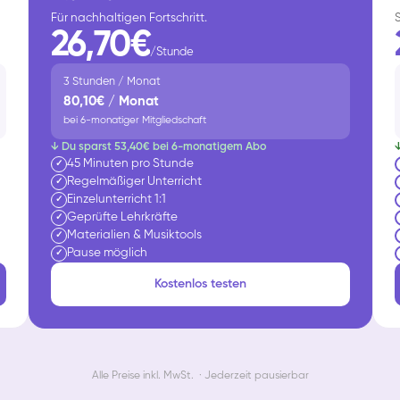
Für nachhaltigen Fortschritt.
26,70€
/Stunde
3 Stunden / Monat
80,10€ / Monat
bei 6-monatiger Mitgliedschaft
↓ Du sparst 53,40€ bei 6-monatigem Abo
45 Minuten pro Stunde
✓
Regelmäßiger Unterricht
✓
Einzelunterricht 1:1
✓
Geprüfte Lehrkräfte
✓
Materialien & Musiktools
✓
Pause möglich
✓
Kostenlos testen
Alle Preise inkl. MwSt. · Jederzeit pausierbar