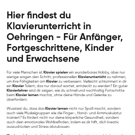
Hier findest du
Klavierunterricht in
Oehringen - Für Anfänger,
Fortgeschrittene, Kinder
und Erwachsene
Für viele Menschen ist
Klavier spielen
ein wunderbares Hobby, aber nur
wenige wagen den Schritt, professionellen
Klavierunterricht
zu nehmen,
um ihre Fähigkeiten am
Klavier
zu verbessern. Vielleicht schlummert in dir
ein
Klavier
Talent, das nur darauf wartet, entdeckt zu werden? Ein guter
Klavierlehrer
wird dir zeigen, wie du schnell und nachhaltig Fortschritte
beim
Klavier lernen
machst, ohne deine Hände und Gelenke zu
überfordern.
Wusstest du, dass das
Klavier lernen
nicht nur Spaß macht, sondern
auch viele Muskelgruppen wie die Finger-, Hand- und Armmuskulatur
trainiert? Es fördert nicht nur deine körperliche Gesundheit, sondern
auch dein emotionales Wohlbefinden, indem es dir hilft, dich kreativ
auszudrücken und Stress abzubauen.