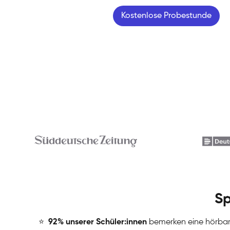
Kostenlose Probestunde
Sp
⭐
️
92% unserer Schüler:innen
bemerken eine hörba