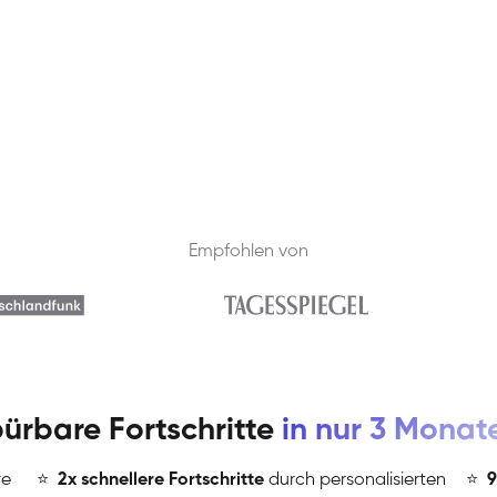
Empfohlen von
ürbare Fortschritte
in nur 3 Monat
re
⭐
️
2x schnellere Fortschritte
durch personalisierten
⭐
️
9