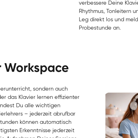
verbessere Deine Klavie
Rhythmus, Tonleitern un
Leg direkt los und meld
Probestunde an.
er Workspace
Danai
Klavier / Piano / Flügel
Friedemann
vierunterricht, sondern auch
Klavier / Piano / Flügel
Helen
r das Klavier lernen effizienter
Klavier / Piano / Flügel
Jan
findest Du alle wichtigen
Klavier / Piano / Flügel
Juliane
erlehrers – jederzeit abrufbar
Klavier / Piano / Flügel
Olli
Klavier / Piano / Flügel
Peter
rstunden können automatisch
Klavier / Piano / Flügel
gsten Erkenntnisse jederzeit