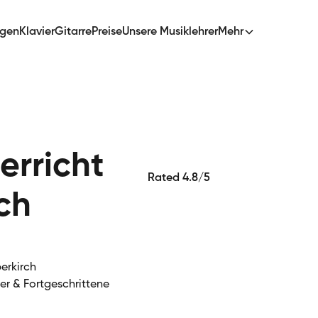
ngen
Klavier
Gitarre
Preise
Unsere Musiklehrer
Mehr
erricht
Rated 4.8/5
ch
berkirch
ger & Fortgeschrittene