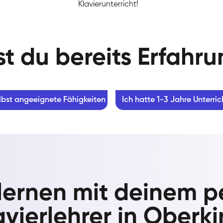
Klavierunterricht!
t du bereits Erfahr
lbst angeeignete Fähigkeiten
Ich hatte 1-3 Jahre Unterric
 lernen mit deinem p
avierlehrer in Oberki