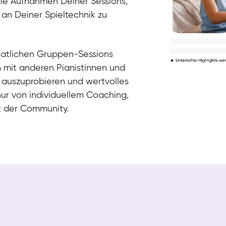
die Aufnahmen Deiner Sessions,
 an Deiner Spieltechnik zu
natlichen Gruppen-Sessions
h mit anderen Pianistinnen und
 auszuprobieren und wertvolles
nur von individuellem Coaching,
k der Community.
Tali
Klavier / Piano / Flügel
Iaroslav
Klavier / Piano / Flügel
Hannes
Klavier / Piano / Flügel
Mariia
Klavier / Piano / Flügel