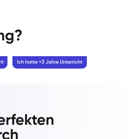
ung?
ht
Ich hatte +3 Jahre Unterricht
erfekten
rch