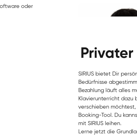
Klavier / Piano / Flügel
Ivan
Software oder
Klavier / Piano / Flügel
Benjamin
Klavier / Piano / Flügel
Privater
SIRIUS bietet Dir persö
Bedürfnisse abgestimmt
Bezahlung läuft alles 
Klavierunterricht dazu
verschieben möchtest, 
Charlotte
Booking-Tool. Du kanns
Klavier / Piano / Flügel
mit SIRIUS leihen.
Lerne jetzt die Grundla