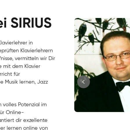
ei SIRIUS
avierlehrer in
eprüften Klavierlehrern
sse, vermitteln wir Dir
e mit dem Klavier
richt für
e Musik lernen, Jazz
?
 volles Potenzial im
für Online-
Juri
ntiert dir exzellente
Klavier / Piano / Flügel
Tim
ier lernen online von