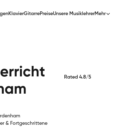
ngen
Klavier
Gitarre
Preise
Unsere Musiklehrer
Mehr
erricht
Rated 4.8/5
nham
Nordenham
ger & Fortgeschrittene