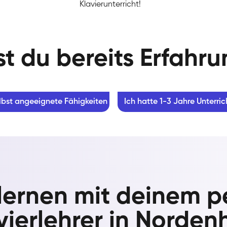
Klavierunterricht!
t du bereits Erfahr
lbst angeeignete Fähigkeiten
Ich hatte 1-3 Jahre Unterric
 lernen mit deinem p
vierlehrer in Norde