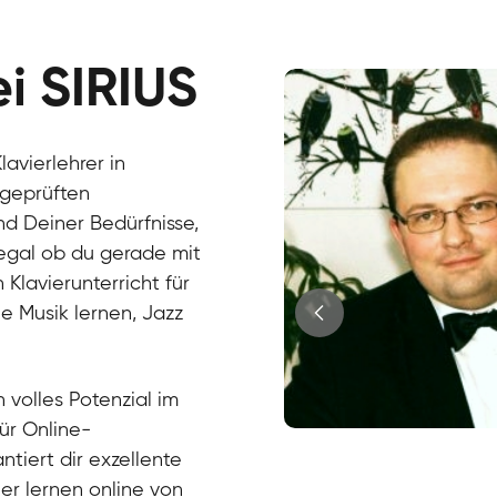
ei SIRIUS
avierlehrer in
 geprüften
d Deiner Bedürfnisse,
, egal ob du gerade mit
Klavierunterricht für
e Musik lernen, Jazz
?
 volles Potenzial im
für Online-
Juri
ntiert dir exzellente
Klavier / Piano / Flügel
Tim
ier lernen online von