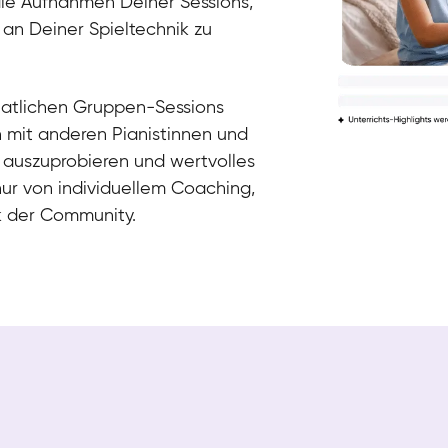
die Aufnahmen Deiner Sessions,
 an Deiner Spieltechnik zu
natlichen Gruppen-Sessions
h mit anderen Pianistinnen und
 auszuprobieren und wertvolles
nur von individuellem Coaching,
k der Community.
Tali
Klavier / Piano / Flügel
Iaroslav
Klavier / Piano / Flügel
Hannes
Klavier / Piano / Flügel
Mariia
Klavier / Piano / Flügel