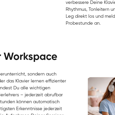
verbessere Deine Klavie
Rhythmus, Tonleitern un
Leg direkt los und meld
Probestunde an.
er Workspace
Danai
Klavier / Piano / Flügel
Friedemann
vierunterricht, sondern auch
Klavier / Piano / Flügel
Helen
r das Klavier lernen effizienter
Klavier / Piano / Flügel
Jan
findest Du alle wichtigen
Klavier / Piano / Flügel
Juliane
erlehrers – jederzeit abrufbar
Klavier / Piano / Flügel
Olli
Klavier / Piano / Flügel
Peter
rstunden können automatisch
Klavier / Piano / Flügel
gsten Erkenntnisse jederzeit