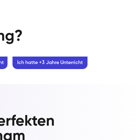
ung?
ht
Ich hatte +3 Jahre Unterricht
erfekten
nham