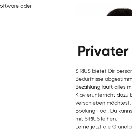
Klavier / Piano / Flügel
Ivan
Software oder
Klavier / Piano / Flügel
Benjamin
Klavier / Piano / Flügel
Privater
SIRIUS bietet Dir persö
Bedürfnisse abgestimmt
Bezahlung läuft alles 
Klavierunterricht dazu
verschieben möchtest, 
Charlotte
Booking-Tool. Du kanns
Klavier / Piano / Flügel
mit SIRIUS leihen.
Lerne jetzt die Grundla