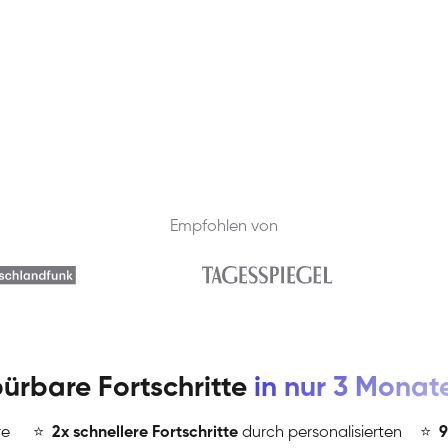
Empfohlen von
ürbare Fortschritte
in nur 3 Monat
re
⭐
️
2x schnellere Fortschritte
durch personalisierten
⭐
️
9