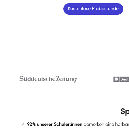
Kostenlose Probestunde
Sp
⭐
️
92% unserer Schüler:innen
bemerken eine hörba