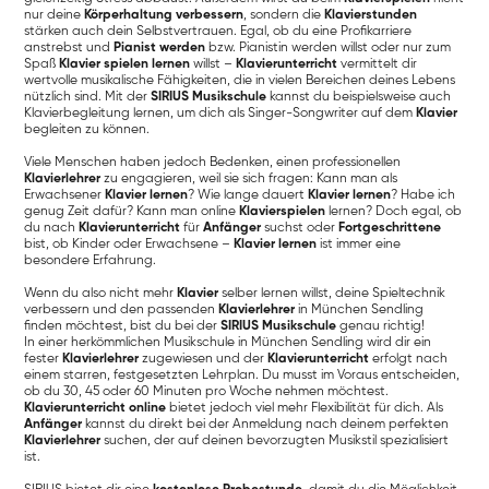
nur deine
Körperhaltung verbessern
, sondern die
Klavierstunden
stärken auch dein Selbstvertrauen. Egal, ob du eine Profikarriere
anstrebst und
Pianist werden
bzw. Pianistin werden willst oder nur zum
Spaß
Klavier spielen lernen
willst –
Klavierunterricht
vermittelt dir
wertvolle musikalische Fähigkeiten, die in vielen Bereichen deines Lebens
nützlich sind. Mit der
SIRIUS Musikschule
kannst du beispielsweise auch
Klavierbegleitung lernen, um dich als Singer-Songwriter auf dem
Klavier
begleiten zu können.
Viele Menschen haben jedoch Bedenken, einen professionellen
Klavierlehrer
zu engagieren, weil sie sich fragen: Kann man als
Erwachsener
Klavier lernen
? Wie lange dauert
Klavier lernen
? Habe ich
genug Zeit dafür? Kann man online
Klavierspielen
lernen? Doch egal, ob
du nach
Klavierunterricht
für
Anfänger
suchst oder
Fortgeschrittene
bist, ob Kinder oder Erwachsene –
Klavier lernen
ist immer eine
besondere Erfahrung.
Wenn du also nicht mehr
Klavier
selber lernen willst, deine Spieltechnik
verbessern und den passenden
Klavierlehrer
in München Sendling
finden möchtest, bist du bei der
SIRIUS Musikschule
genau richtig!
In einer herkömmlichen Musikschule in München Sendling wird dir ein
fester
Klavierlehrer
zugewiesen und der
Klavierunterricht
erfolgt nach
einem starren, festgesetzten Lehrplan. Du musst im Voraus entscheiden,
ob du 30, 45 oder 60 Minuten pro Woche nehmen möchtest.
Klavierunterricht online
bietet jedoch viel mehr Flexibilität für dich. Als
Anfänger
kannst du direkt bei der Anmeldung nach deinem perfekten
Klavierlehrer
suchen, der auf deinen bevorzugten Musikstil spezialisiert
ist.