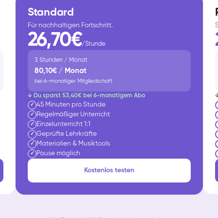
Standard
Für nachhaltigen Fortschritt.
26,70€
/Stunde
3 Stunden / Monat
80,10€ / Monat
bei 6-monatiger Mitgliedschaft
↓ Du sparst 53,40€ bei 6-monatigem Abo
45 Minuten pro Stunde
✓
Regelmäßiger Unterricht
✓
Einzelunterricht 1:1
✓
Geprüfte Lehrkräfte
✓
Materialien & Musiktools
✓
Pause möglich
✓
Kostenlos testen