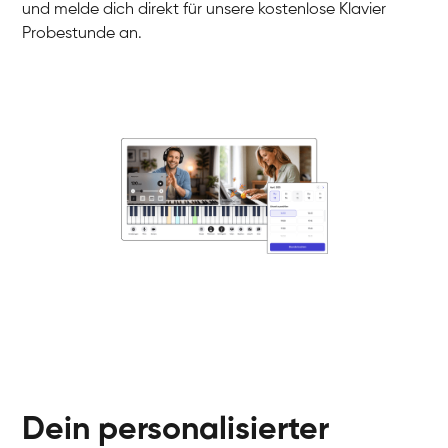
und melde dich direkt für unsere kostenlose Klavier
Probestunde an.
Danai
Klavier / Piano / Flügel
Friedemann
Klavier / Piano / Flügel
Helen
Klavier / Piano / Flügel
Jan
Klavier / Piano / Flügel
Juliane
Klavier / Piano / Flügel
Olli
Klavier / Piano / Flügel
Peter
Klavier / Piano / Flügel
Dein personalisierter