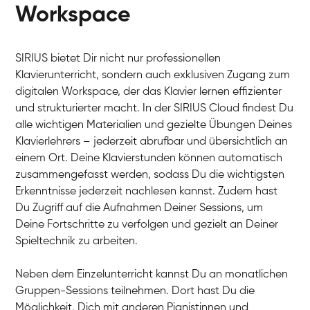
Workspace
SIRIUS bietet Dir nicht nur professionellen
Klavierunterricht, sondern auch exklusiven Zugang zum
digitalen Workspace, der das Klavier lernen effizienter
und strukturierter macht. In der SIRIUS Cloud findest Du
alle wichtigen Materialien und gezielte Übungen Deines
Klavierlehrers – jederzeit abrufbar und übersichtlich an
Tali
einem Ort. Deine Klavierstunden können automatisch
Klavier / Piano / Flügel
Iaroslav
zusammengefasst werden, sodass Du die wichtigsten
Klavier / Piano / Flügel
Hannes
Erkenntnisse jederzeit nachlesen kannst. Zudem hast
Klavier / Piano / Flügel
Mariia
Du Zugriff auf die Aufnahmen Deiner Sessions, um
Klavier / Piano / Flügel
Deine Fortschritte zu verfolgen und gezielt an Deiner
Spieltechnik zu arbeiten.
Neben dem Einzelunterricht kannst Du an monatlichen
Gruppen-Sessions teilnehmen. Dort hast Du die
Möglichkeit, Dich mit anderen Pianistinnen und