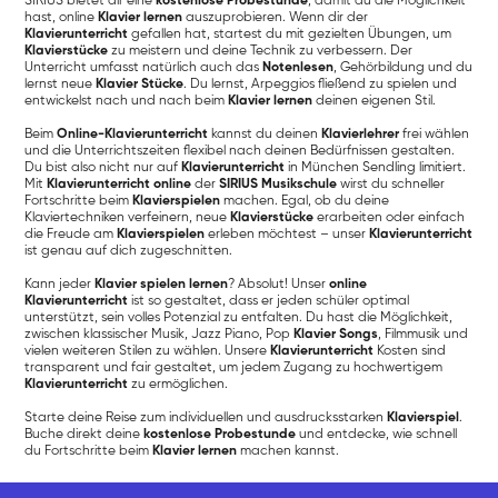
SIRIUS bietet dir eine
kostenlose Probestunde
, damit du die Möglichkeit
hast, online
Klavier lernen
auszuprobieren. Wenn dir der
Klavierunterricht
gefallen hat, startest du mit gezielten Übungen, um
Klavierstücke
zu meistern und deine Technik zu verbessern. Der
Unterricht umfasst natürlich auch das
Notenlesen
, Gehörbildung und du
lernst neue
Klavier Stücke
. Du lernst, Arpeggios fließend zu spielen und
entwickelst nach und nach beim
Klavier lernen
deinen eigenen Stil.
Beim
Online-Klavierunterricht
kannst du deinen
Klavierlehrer
frei wählen
und die Unterrichtszeiten flexibel nach deinen Bedürfnissen gestalten.
Du bist also nicht nur auf
Klavierunterricht
in München Sendling limitiert.
Mit
Klavierunterricht online
der
SIRIUS Musikschule
wirst du schneller
Fortschritte beim
Klavierspielen
machen. Egal, ob du deine
Klaviertechniken verfeinern, neue
Klavierstücke
erarbeiten oder einfach
die Freude am
Klavierspielen
erleben möchtest – unser
Klavierunterricht
ist genau auf dich zugeschnitten.
Kann jeder
Klavier spielen lernen
? Absolut! Unser
online
Klavierunterricht
ist so gestaltet, dass er jeden schüler optimal
unterstützt, sein volles Potenzial zu entfalten. Du hast die Möglichkeit,
zwischen klassischer Musik, Jazz Piano, Pop
Klavier Songs
, Filmmusik und
vielen weiteren Stilen zu wählen. Unsere
Klavierunterricht
Kosten sind
transparent und fair gestaltet, um jedem Zugang zu hochwertigem
Klavierunterricht
zu ermöglichen.
Starte deine Reise zum individuellen und ausdrucksstarken
Klavierspiel
.
Buche direkt deine
kostenlose Probestunde
und entdecke, wie schnell
du Fortschritte beim
Klavier lernen
machen kannst.