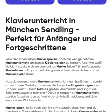
Klavierunterricht in
München Sendling -
Perfekt für Anfänger und
Fortgeschrittene
Viele Menschen lieben
Klavier spielen
, doch nur wenige nehmen
Klavierunterricht
, um besser
Klavier spielen
zu können. Aber wer weiß?
Vielleicht steckt in dir ein verstecktes
Klavier
Talent? Ein professioneller
Klavierlehrer
holt garantiert das ganze Potenzial aus dir heraus beim
Klavierspielen
lernen.
Hast du gewusst, dass
Klavierunterricht
nicht nur Spaß macht, sondern
du auch viele Muskelgruppen wie die Finger bei
Fingerübungen
, die
Handmuskulatur beim
Akkorde
greifen, Armmuskeln und sogar die
Schultermuskulatur trainierst? Darüber hinaus hat
Klavierunterricht
positive Auswirkungen auf deine persönliche Entwicklung und dein
emotionales Wohlbefinden.
Klavier lernen
, heißt auch, sich kreativ auszudrücken, während du
gleichzeitig Stress abbaust. Außerdem wirst du beim
Klavierspielen
nicht