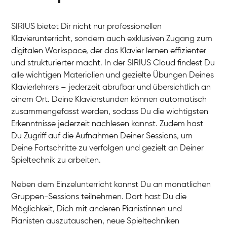
SIRIUS bietet Dir nicht nur professionellen
Klavierunterricht, sondern auch exklusiven Zugang zum
digitalen Workspace, der das Klavier lernen effizienter
und strukturierter macht. In der SIRIUS Cloud findest Du
alle wichtigen Materialien und gezielte Übungen Deines
Klavierlehrers – jederzeit abrufbar und übersichtlich an
Tali
einem Ort. Deine Klavierstunden können automatisch
Klavier / Piano / Flügel
Iaroslav
zusammengefasst werden, sodass Du die wichtigsten
Klavier / Piano / Flügel
Hannes
Erkenntnisse jederzeit nachlesen kannst. Zudem hast
Klavier / Piano / Flügel
Mariia
Du Zugriff auf die Aufnahmen Deiner Sessions, um
Klavier / Piano / Flügel
Deine Fortschritte zu verfolgen und gezielt an Deiner
Spieltechnik zu arbeiten.
Neben dem Einzelunterricht kannst Du an monatlichen
Gruppen-Sessions teilnehmen. Dort hast Du die
Möglichkeit, Dich mit anderen Pianistinnen und
Pianisten auszutauschen, neue Spieltechniken