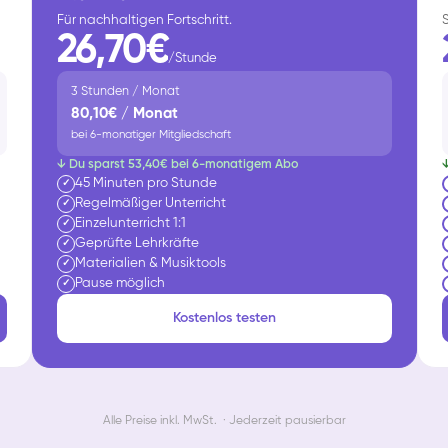
Für nachhaltigen Fortschritt.
26,70€
/Stunde
3 Stunden / Monat
80,10€ / Monat
bei 6-monatiger Mitgliedschaft
↓ Du sparst 53,40€ bei 6-monatigem Abo
45 Minuten pro Stunde
✓
Regelmäßiger Unterricht
✓
Einzelunterricht 1:1
✓
Geprüfte Lehrkräfte
✓
Materialien & Musiktools
✓
Pause möglich
✓
Kostenlos testen
Alle Preise inkl. MwSt. · Jederzeit pausierbar