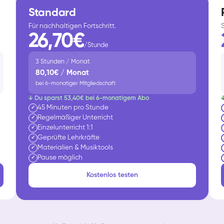
Standard
Für nachhaltigen Fortschritt.
26,70€
/Stunde
3 Stunden / Monat
80,10€ / Monat
bei 6-monatiger Mitgliedschaft
↓ Du sparst 53,40€ bei 6-monatigem Abo
45 Minuten pro Stunde
✓
Regelmäßiger Unterricht
✓
Einzelunterricht 1:1
✓
Geprüfte Lehrkräfte
✓
Materialien & Musiktools
✓
Pause möglich
✓
Kostenlos testen