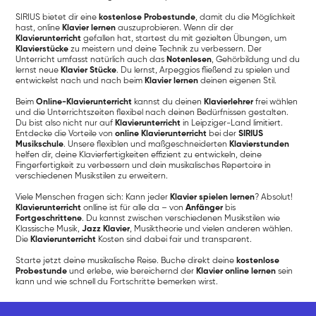
SIRIUS bietet dir eine
kostenlose Probestunde
, damit du die Möglichkeit
hast, online
Klavier lernen
auszuprobieren. Wenn dir der
Klavierunterricht
gefallen hat, startest du mit gezielten Übungen, um
Klavierstücke
zu meistern und deine Technik zu verbessern. Der
Unterricht umfasst natürlich auch das
Notenlesen
, Gehörbildung und du
lernst neue
Klavier Stücke
. Du lernst, Arpeggios fließend zu spielen und
entwickelst nach und nach beim
Klavier lernen
deinen eigenen Stil.
Beim
Online-Klavierunterricht
kannst du deinen
Klavierlehrer
frei wählen
und die Unterrichtszeiten flexibel nach deinen Bedürfnissen gestalten.
Du bist also nicht nur auf
Klavierunterricht
in Leipziger-Land limitiert.
Entdecke die Vorteile von
online Klavierunterricht
bei der
SIRIUS
Musikschule
. Unsere flexiblen und maßgeschneiderten
Klavierstunden
helfen dir, deine Klavierfertigkeiten effizient zu entwickeln, deine
Fingerfertigkeit zu verbessern und dein musikalisches Repertoire in
verschiedenen Musikstilen zu erweitern.
Viele Menschen fragen sich: Kann jeder
Klavier spielen lernen
? Absolut!
Klavierunterricht
onlline ist für alle da – von
Anfänger
bis
Fortgeschrittene
. Du kannst zwischen verschiedenen Musikstilen wie
Klassische Musik,
Jazz Klavier
, Musiktheorie und vielen anderen wählen.
Die
Klavierunterricht
Kosten sind dabei fair und transparent.
Starte jetzt deine musikalische Reise. Buche direkt deine
kostenlose
Probestunde
und erlebe, wie bereichernd der
Klavier online lernen
sein
kann und wie schnell du Fortschritte bemerken wirst.