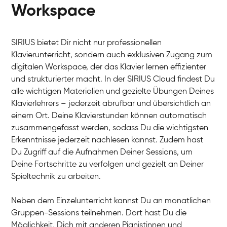
Workspace
SIRIUS bietet Dir nicht nur professionellen
Klavierunterricht, sondern auch exklusiven Zugang zum
digitalen Workspace, der das Klavier lernen effizienter
und strukturierter macht. In der SIRIUS Cloud findest Du
alle wichtigen Materialien und gezielte Übungen Deines
Klavierlehrers – jederzeit abrufbar und übersichtlich an
Tali
einem Ort. Deine Klavierstunden können automatisch
Klavier / Piano / Flügel
Iaroslav
zusammengefasst werden, sodass Du die wichtigsten
Klavier / Piano / Flügel
Hannes
Erkenntnisse jederzeit nachlesen kannst. Zudem hast
Klavier / Piano / Flügel
Mariia
Du Zugriff auf die Aufnahmen Deiner Sessions, um
Klavier / Piano / Flügel
Deine Fortschritte zu verfolgen und gezielt an Deiner
Spieltechnik zu arbeiten.
Neben dem Einzelunterricht kannst Du an monatlichen
Gruppen-Sessions teilnehmen. Dort hast Du die
Möglichkeit, Dich mit anderen Pianistinnen und