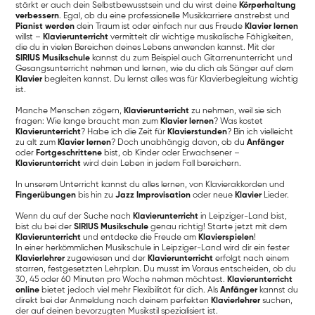
stärkt er auch dein Selbstbewusstsein und du wirst deine
Körperhaltung
verbessern
. Egal, ob du eine professionelle Musikkarriere anstrebst und
Pianist werden
dein Traum ist oder einfach nur aus Freude
Klavier lernen
willst –
Klavierunterricht
vermittelt dir wichtige musikalische Fähigkeiten,
die du in vielen Bereichen deines Lebens anwenden kannst. Mit der
SIRIUS Musikschule
kannst du zum Beispiel auch Gitarrenunterricht und
Gesangsunterricht nehmen und lernen, wie du dich als Sänger auf dem
Klavier
begleiten kannst. Du lernst alles was für Klavierbegleitung wichtig
ist.
Manche Menschen zögern,
Klavierunterricht
zu nehmen, weil sie sich
fragen: Wie lange braucht man zum
Klavier lernen
? Was kostet
Klavierunterricht
? Habe ich die Zeit für
Klavierstunden
? Bin ich vielleicht
zu alt zum
Klavier lernen
? Doch unabhängig davon, ob du
Anfänger
oder
Fortgeschrittene
bist, ob Kinder oder Erwachsener –
Klavierunterricht
wird dein Leben in jedem Fall bereichern.
In unserem Unterricht kannst du alles lernen, von Klavierakkorden und
Fingerübungen
bis hin zu
Jazz Improvisation
oder neue
Klavier
Lieder.
Wenn du auf der Suche nach
Klavierunterricht
in Leipziger-Land bist,
bist du bei der
SIRIUS Musikschule
genau richtig! Starte jetzt mit dem
Klavierunterricht
und entdecke die Freude am
Klavierspielen
!
In einer herkömmlichen Musikschule in Leipziger-Land wird dir ein fester
Klavierlehrer
zugewiesen und der
Klavierunterricht
erfolgt nach einem
starren, festgesetzten Lehrplan. Du musst im Voraus entscheiden, ob du
30, 45 oder 60 Minuten pro Woche nehmen möchtest.
Klavierunterricht
online
bietet jedoch viel mehr Flexibilität für dich. Als
Anfänger
kannst du
direkt bei der Anmeldung nach deinem perfekten
Klavierlehrer
suchen,
der auf deinen bevorzugten Musikstil spezialisiert ist.