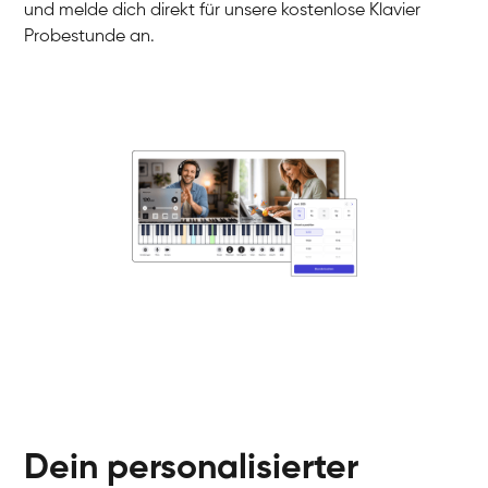
und melde dich direkt für unsere kostenlose Klavier
Probestunde an.
Danai
Klavier / Piano / Flügel
Friedemann
Klavier / Piano / Flügel
Helen
Klavier / Piano / Flügel
Jan
Klavier / Piano / Flügel
Juliane
Klavier / Piano / Flügel
Olli
Klavier / Piano / Flügel
Peter
Klavier / Piano / Flügel
Dein personalisierter