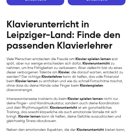
Klavierunterricht in
Leipziger-Land: Finde den
passenden Klavierlehrer
Viele Menschen entdecken die Freude am
Klavier spielen lernen
erst
spät, aber nur wenige entscheiden sich dafür,
Klavierunterricht
zu
nehmen, um ihre Fähigkeiten zu verbessern. Aber vielleicht bist du eines
dieser verborgenen Talente am
Klavier
, die darauf warten, entdeckt zu
werden? Der richtige
Klavierlehrer
kann dir helfen, das volle Potenzial
beim
Klavier lernen
zu entfalten und wie du schnell Fortschritte machst,
ohne dass du deine Hände oder Finger beim
Klavierspielen
überanstrengst.
Interessanterweise trainierts du beim
Klavier spielen lernen
nicht nur
deine Finger- und Handmuskulatur, sondern auch deine Koordination
und dein Rhythmusgefühl.
Klavierunterricht
ist ein ganzheitliches
Training, das sowohl körperliche als auch emotionale Vorteile mit sich
bringt.
Klavier lernen
kann dir helfen, deine Gefühle auszudrücken und
gleichzeitig Stress abzubauen.
Neben den emotionalen Aspekten, die der
Klavierunterricht
bieten kann,