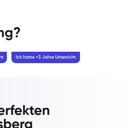
ung?
ht
Ich hatte +3 Jahre Unterricht
erfekten
nsberg