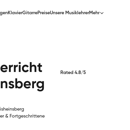
ngen
Klavier
Gitarre
Preise
Unsere Musiklehrer
Mehr
erricht
Rated 4.8/5
insberg
eisheinsberg
ger & Fortgeschrittene