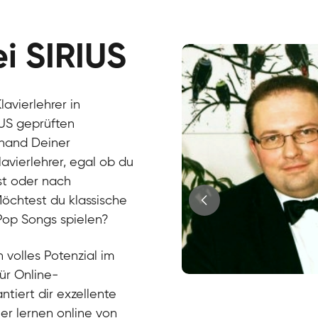
ei SIRIUS
avierlehrer in
IUS geprüften
nhand Deiner
lavierlehrer, egal ob du
st oder nach
 Möchtest du klassische
 Pop Songs spielen?
 volles Potenzial im
für Online-
Juri
ntiert dir exzellente
Klavier / Piano / Flügel
Tim
ier lernen online von