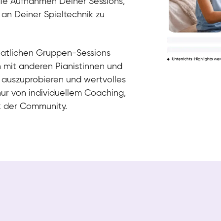
die Aufnahmen Deiner Sessions,
 an Deiner Spieltechnik zu
natlichen Gruppen-Sessions
h mit anderen Pianistinnen und
 auszuprobieren und wertvolles
nur von individuellem Coaching,
k der Community.
Tali
Klavier / Piano / Flügel
Iaroslav
Klavier / Piano / Flügel
Hannes
Klavier / Piano / Flügel
Mariia
Klavier / Piano / Flügel