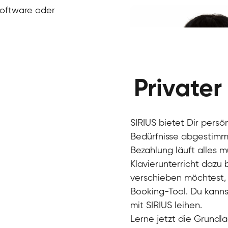
Klavier / Piano / Flügel
Ivan
Software oder
Klavier / Piano / Flügel
Benjamin
Klavier / Piano / Flügel
Privater
SIRIUS bietet Dir persö
Bedürfnisse abgestimmt
Bezahlung läuft alles 
Klavierunterricht dazu
verschieben möchtest, 
Charlotte
Booking-Tool. Du kanns
Klavier / Piano / Flügel
mit SIRIUS leihen.
Lerne jetzt die Grundla