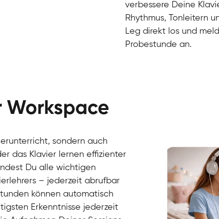
verbessere Deine Klavie
Rhythmus, Tonleitern un
Leg direkt los und meld
Probestunde an.
er Workspace
Danai
Klavier / Piano / Flügel
Friedemann
vierunterricht, sondern auch
Klavier / Piano / Flügel
Helen
r das Klavier lernen effizienter
Klavier / Piano / Flügel
Jan
findest Du alle wichtigen
Klavier / Piano / Flügel
Juliane
erlehrers – jederzeit abrufbar
Klavier / Piano / Flügel
Olli
Klavier / Piano / Flügel
Peter
rstunden können automatisch
Klavier / Piano / Flügel
gsten Erkenntnisse jederzeit