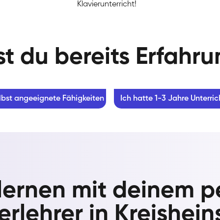
Klavierunterricht!
t du bereits Erfahr
lbst angeeignete Fähigkeiten
Ich hatte 1-3 Jahre Unterric
 lernen mit deinem p
erlehrer in Kreishei