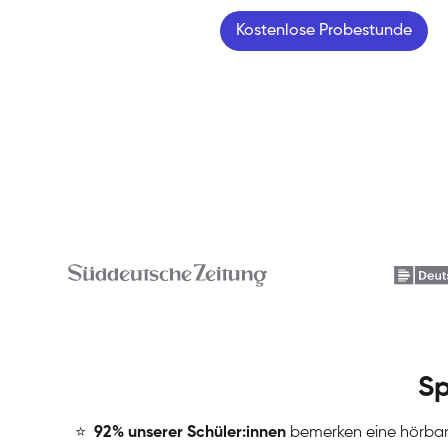
Kostenlose Probestunde
Sp
⭐
️
92% unserer Schüler:innen
bemerken eine hörba