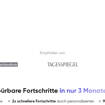
Empfohlen von
ürbare Fortschritte
in nur 3 Monat
re
⭐
️
2x schnellere Fortschritte
durch personalisierten
⭐
️
9