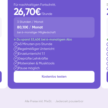
Für nachhaltigen Fortschritt.
26,70€
/Stunde
3 Stunden / Monat
80,10€ / Monat
bei 6-monatiger Mitgliedschaft
↓ Du sparst 53,40€ bei 6-monatigem Abo
45 Minuten pro Stunde
✓
Regelmäßiger Unterricht
✓
Einzelunterricht 1:1
✓
Geprüfte Lehrkräfte
✓
Materialien & Musiktools
✓
Pause möglich
✓
Kostenlos testen
Alle Preise inkl. MwSt. · Jederzeit pausierbar