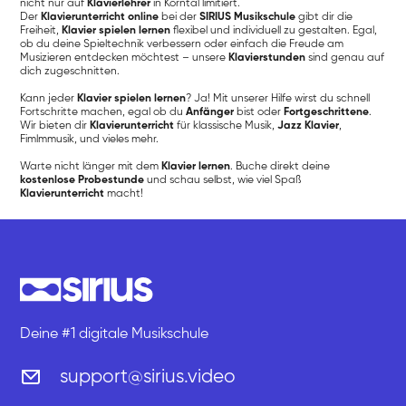
nicht nur auf
Klavierlehrer
in Korntal limitiert.
Der
Klavierunterricht online
bei der
SIRIUS Musikschule
gibt dir die
Freiheit,
Klavier spielen lernen
flexibel und individuell zu gestalten. Egal,
ob du deine Spieltechnik verbessern oder einfach die Freude am
Musizieren entdecken möchtest – unsere
Klavierstunden
sind genau auf
dich zugeschnitten.
Kann jeder
Klavier spielen lernen
? Ja! Mit unserer Hilfe wirst du schnell
Fortschritte machen, egal ob du
Anfänger
bist oder
Fortgeschrittene
.
Wir bieten dir
Klavierunterricht
für klassische Musik,
Jazz Klavier
,
Fimlmmusik, und vieles mehr.
Warte nicht länger mit dem
Klavier lernen
. Buche direkt deine
kostenlose Probestunde
und schau selbst, wie viel Spaß
Klavierunterricht
macht!
Deine #1 digitale Musikschule
support@sirius.video