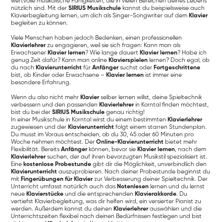
wertvolle musikalische Fähigkeiten, die in vielen Bereichen deines Lebens
nützlich sind. Mit der
SIRIUS Musikschule
kannst du beispielsweise auch
Klavierbegleitung lernen, um dich als Singer-Songwriter auf dem
Klavier
begleiten zu können.
Viele Menschen haben jedoch Bedenken, einen professionellen
Klavierlehrer
zu engagieren, weil sie sich fragen: Kann man als
Erwachsener
Klavier lernen
? Wie lange dauert
Klavier lernen
? Habe ich
genug Zeit dafür? Kann man online
Klavierspielen
lernen? Doch egal, ob
du nach
Klavierunterricht
für
Anfänger
suchst oder
Fortgeschrittene
bist, ob Kinder oder Erwachsene –
Klavier lernen
ist immer eine
besondere Erfahrung.
Wenn du also nicht mehr
Klavier
selber lernen willst, deine Spieltechnik
verbessern und den passenden
Klavierlehrer
in Korntal finden möchtest,
bist du bei der
SIRIUS Musikschule
genau richtig!
In einer Musikschule in Korntal wirst du einem bestimmten
Klavierlehrer
zugewiesen und der
Klavierunterricht
folgt einem starren Stundenplan.
Du musst im Voraus entscheiden, ob du 30, 45 oder 60 Minuten pro
Woche nehmen möchtest. Der
Online-Klavierunterricht
bietet mehr
Flexibilität. Bereits
Anfänger
können, bevor sie
Klavier lernen
, nach dem
Klavierlehrer
suchen, der auf ihren bevorzugten Musikstil spezialisiert ist.
Eine
kostenlose Probestunde
gibt dir die Möglichkeit, unverbindlich den
Klavierunterricht
auszuprobieren. Nach deiner Probestunde beginnst du
mit
Fingerübungen für Klavier
zur Verbesserung deiner Spieltechnik. Der
Unterricht umfasst natürlich auch das
Notenlesen
lernen und du lernst
neue
Klavierstücke
und die entsprechenden
Klavierakkorde
. Du
vertiefst Klavierbegleitung, was dir helfen wird, ein versierter Pianist zu
werden. Außerdem kannst du deinen
Klavierlehrer
auswählen und die
Unterrichtszeiten flexibel nach deinen Bedürfnissen festlegen und bist