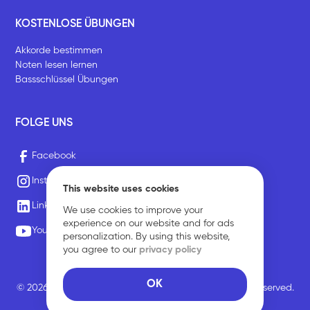
KOSTENLOSE ÜBUNGEN
Akkorde bestimmen
Noten lesen lernen
Bassschlüssel Übungen
FOLGE UNS
Facebook
Instagram
This website uses cookies
LinkedIn
We use cookies to improve your
experience on our website and for ads
Youtube
personalization. By using this website,
you agree to our
privacy policy
OK
© 2026 Sirius Music Communications GmbH. All rights reserved.