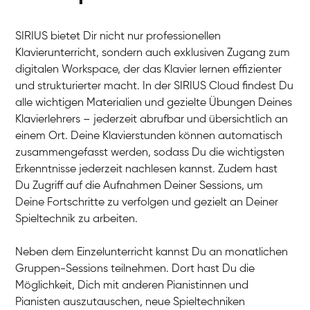
SIRIUS bietet Dir nicht nur professionellen
Klavierunterricht, sondern auch exklusiven Zugang zum
digitalen Workspace, der das Klavier lernen effizienter
und strukturierter macht. In der SIRIUS Cloud findest Du
alle wichtigen Materialien und gezielte Übungen Deines
Klavierlehrers – jederzeit abrufbar und übersichtlich an
Tali
einem Ort. Deine Klavierstunden können automatisch
Klavier / Piano / Flügel
Iaroslav
zusammengefasst werden, sodass Du die wichtigsten
Klavier / Piano / Flügel
Hannes
Erkenntnisse jederzeit nachlesen kannst. Zudem hast
Klavier / Piano / Flügel
Mariia
Du Zugriff auf die Aufnahmen Deiner Sessions, um
Klavier / Piano / Flügel
Deine Fortschritte zu verfolgen und gezielt an Deiner
Spieltechnik zu arbeiten.
Neben dem Einzelunterricht kannst Du an monatlichen
Gruppen-Sessions teilnehmen. Dort hast Du die
Möglichkeit, Dich mit anderen Pianistinnen und
Pianisten auszutauschen, neue Spieltechniken