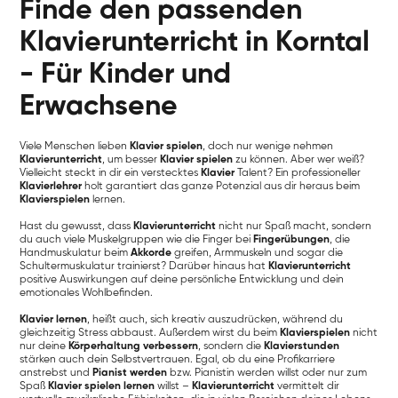
Finde den passenden
Klavierunterricht in Korntal
- Für Kinder und
Erwachsene
Viele Menschen lieben
Klavier spielen
, doch nur wenige nehmen
Klavierunterricht
, um besser
Klavier spielen
zu können. Aber wer weiß?
Vielleicht steckt in dir ein verstecktes
Klavier
Talent? Ein professioneller
Klavierlehrer
holt garantiert das ganze Potenzial aus dir heraus beim
Klavierspielen
lernen.
Hast du gewusst, dass
Klavierunterricht
nicht nur Spaß macht, sondern
du auch viele Muskelgruppen wie die Finger bei
Fingerübungen
, die
Handmuskulatur beim
Akkorde
greifen, Armmuskeln und sogar die
Schultermuskulatur trainierst? Darüber hinaus hat
Klavierunterricht
positive Auswirkungen auf deine persönliche Entwicklung und dein
emotionales Wohlbefinden.
Klavier lernen
, heißt auch, sich kreativ auszudrücken, während du
gleichzeitig Stress abbaust. Außerdem wirst du beim
Klavierspielen
nicht
nur deine
Körperhaltung verbessern
, sondern die
Klavierstunden
stärken auch dein Selbstvertrauen. Egal, ob du eine Profikarriere
anstrebst und
Pianist werden
bzw. Pianistin werden willst oder nur zum
Spaß
Klavier spielen lernen
willst –
Klavierunterricht
vermittelt dir