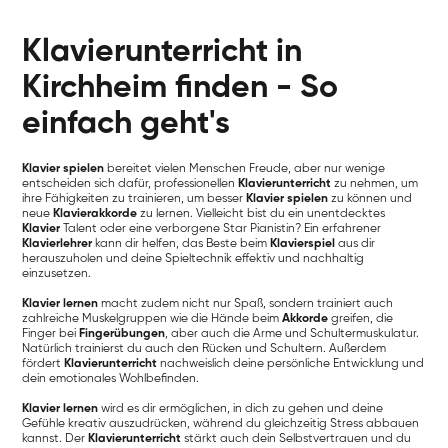
Klavierunterricht in
Kirchheim finden - So
einfach geht's
Klavier spielen
bereitet vielen Menschen Freude, aber nur wenige
entscheiden sich dafür, professionellen
Klavierunterricht
zu nehmen, um
ihre Fähigkeiten zu trainieren, um besser
Klavier spielen
zu können und
neue
Klavierakkorde
zu lernen. Vielleicht bist du ein unentdecktes
Klavier
Talent oder eine verborgene Star Pianistin? Ein erfahrener
Klavierlehrer
kann dir helfen, das Beste beim
Klavierspiel
aus dir
herauszuholen und deine Spieltechnik effektiv und nachhaltig
einzusetzen.
Klavier lernen
macht zudem nicht nur Spaß, sondern trainiert auch
zahlreiche Muskelgruppen wie die Hände beim
Akkorde
greifen, die
Finger bei
Fingerübungen
, aber auch die Arme und Schultermuskulatur.
Natürlich trainierst du auch den Rücken und Schultern. Außerdem
fördert
Klavierunterricht
nachweislich deine persönliche Entwicklung und
dein emotionales Wohlbefinden.
Klavier lernen
wird es dir ermöglichen, in dich zu gehen und deine
Gefühle kreativ auszudrücken, während du gleichzeitig Stress abbauen
kannst. Der
Klavierunterricht
stärkt auch dein Selbstvertrauen und du