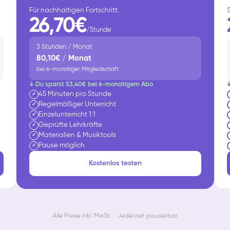
Für nachhaltigen Fortschritt.
26,70€
/Stunde
3 Stunden / Monat
80,10€ / Monat
bei 6-monatiger Mitgliedschaft
↓ Du sparst 53,40€ bei 6-monatigem Abo
45 Minuten pro Stunde
✓
Regelmäßiger Unterricht
✓
Einzelunterricht 1:1
✓
Geprüfte Lehrkräfte
✓
Materialien & Musiktools
✓
Pause möglich
✓
Kostenlos testen
Alle Preise inkl. MwSt. · Jederzeit pausierbar