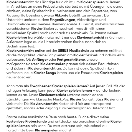
Klavierunterricht
das Richtige für dich ist, um
Klavier spielen
zu lernen.
Im Anschluss an deine Probestunde startest du mit Übungen, die darauf
abzielen, deine Spieltechnik zu verbessern und dein Repertoire, was
Klaviergriffe beziehungsweise
Akkorde
betrifft, zu erweitern. Der
Unterricht umfasst zudem
Fingerübungen
, Akkordfolgen und
Harmonielehre und weitere Themengebiete. Du lernst, mühelos zwischen
verschiedenen
Klavier
Skalen zu wechseln, was dir hilft, einen
individuellen Spielstil nach und nach zu entwickeln. Du kannst deinen
Klavierlehrer
frei wählen, also nicht nur aus
Klavierunterricht
in Kirchheim.
Außerdem legst du die Unterrichtszeiten flexibel nach deinen
Bedürfnissen fest.
Klavierunterricht online
bei der
SIRIUS Musikschule
zu nehmen eröffnet
dir die Möglichkeit, deine Fähigkeiten am
Klavier
flexibel und individuell zu
verbessern. Ob
Anfänger
oder
Fortgeschrittene
, unsere
maßgeschneiderten
Klavierstunden
passen sich deinen Bedürfnissen
und Zielen im
Klavierunterricht
an. Du kannst deine Spieltechniken
verfeinern, neue
Klavier Songs
lernen und die Freude am
Klavierspielen
neu entdecken.
Kann man
als Erwachsener Klavier spielen lernen
? Auf jeden Fall! Mit der
richtigen Anleitung kann jeder
Klavier spielen lernen
– auf die Technik
kommt es an. Unser
Klavierunterricht
umfasst verschiedene
Stilrichtungen wie klassische Musik,Pop
Klavier
Songst,
Jazz Klavier
und
viele mehr. Die
Klavierunterricht
Kosten sind fair und transparent
gestaltet, sodass jeder Zugang zum bestmöglichen Unterricht hat.
Starte deine musikalische Reise noch heute. Buche direkt deine
kostenlose Probestunde
und entdecke, wie bereichernd
online Klavier
spielen lernen
sein kann. Du wirst erstaunt sein, wie schnell du
Fortschritte beim
Klavierspielen
machst!