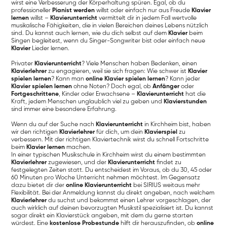
wirst eine Verbesserung der Körperhaltung spüren. Egal, ob du
professioneller
Pianist werden
willst oder einfach nur aus Freude
Klavier
lernen
willst –
Klavierunterricht
vermittelt dir in jedem Fall wertvolle
musikalische Fähigkeiten, die in vielen Bereichen deines Lebens nützlich
sind. Du kannst auch lernen, wie du dich selbst auf dem
Klavier
beim
Singen begleitest, wenn du Singer-Songwriter bist oder einfach neue
Klavier
Lieder lernen.
Privater
Klavierunterricht
? Viele Menschen haben Bedenken, einen
Klavierlehrer
zu engagieren, weil sie sich fragen: Wie schwer ist
Klavier
spielen lernen
? Kann man
online Klavier spielen lernen
? Kann jeder
Klavier spielen lernen
ohne Noten? Doch egal, ob
Anfänger
oder
Fortgeschrittene
, Kinder oder Erwachsene –
Klavierunterricht
hat die
Kraft, jedem Menschen unglaublich viel zu geben und
Klavierstunden
sind immer eine besondere Erfahrung.
Wenn du auf der Suche nach
Klavierunterricht
in Kirchheim bist, haben
wir den richtigen
Klavierlehrer
für dich, um dein
Klavierspiel
zu
verbessern. Mit der richtigen Klaviertechnik wirst du schnell Fortschritte
beim
Klavier lernen
machen.
In einer typischen Musikschule in Kirchheim wirst du einem bestimmten
Klavierlehrer
zugewiesen, und der
Klavierunterricht
findet zu
festgelegten Zeiten statt. Du entscheidest im Voraus, ob du 30, 45 oder
60 Minuten pro Woche Unterricht nehmen möchtest. Im Gegensatz
dazu bietet dir der
online Klavierunterricht
bei SIRIUS weitaus mehr
Flexibilität. Bei der Anmeldung kannst du direkt angeben, nach welchem
Klavierlehrer
du suchst und bekommst einen Lehrer vorgeschlagen, der
auch wirklich auf deinen bevorzugten Musikstil spezialisiert ist. Du kannst
sogar direkt ein Klavierstück angeben, mit dem du gerne starten
würdest. Eine
kostenlose Probestunde
hilft dir herauszufinden, ob
online