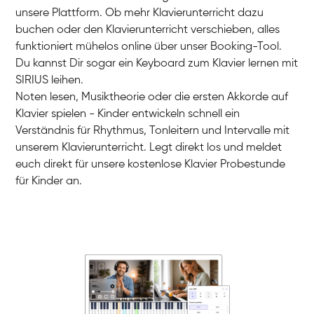
unsere Plattform. Ob mehr Klavierunterricht dazu
buchen oder den Klavierunterricht verschieben, alles
funktioniert mühelos online über unser Booking-Tool.
Charlotte
Du kannst Dir sogar ein Keyboard zum Klavier lernen mit
Klavier / Piano / Flügel
SIRIUS leihen.
Noten lesen, Musiktheorie oder die ersten Akkorde auf
Klavier spielen - Kinder entwickeln schnell ein
Verständnis für Rhythmus, Tonleitern und Intervalle mit
unserem Klavierunterricht. Legt direkt los und meldet
euch direkt für unsere kostenlose Klavier Probestunde
für Kinder an.
Danai
Klavier / Piano / Flügel
Friedemann