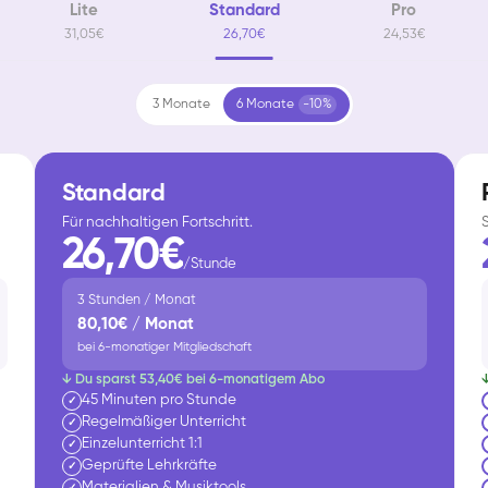
Lite
Standard
Pro
31,05€
26,70€
24,53€
3 Monate
6 Monate
-10%
Standard
Für nachhaltigen Fortschritt.
26,70€
/Stunde
3 Stunden / Monat
80,10€ / Monat
bei 6-monatiger Mitgliedschaft
↓ Du sparst 53,40€ bei 6-monatigem Abo
45 Minuten pro Stunde
✓
Regelmäßiger Unterricht
✓
Einzelunterricht 1:1
✓
Geprüfte Lehrkräfte
✓
Materialien & Musiktools
✓