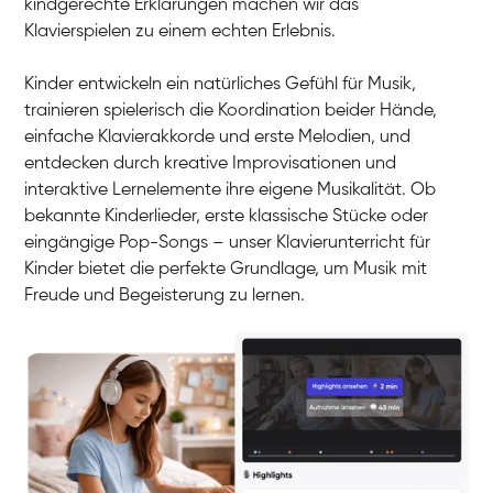
kindgerechte Erklärungen machen wir das
Klavier / Piano / Flügel
Iaroslav
Klavierspielen zu einem echten Erlebnis.
Klavier / Piano / Flügel
Hannes
Klavier / Piano / Flügel
Mariia
Kinder entwickeln ein natürliches Gefühl für Musik,
Klavier / Piano / Flügel
trainieren spielerisch die Koordination beider Hände,
einfache Klavierakkorde und erste Melodien, und
entdecken durch kreative Improvisationen und
interaktive Lernelemente ihre eigene Musikalität. Ob
bekannte Kinderlieder, erste klassische Stücke oder
eingängige Pop-Songs – unser Klavierunterricht für
Kinder bietet die perfekte Grundlage, um Musik mit
Freude und Begeisterung zu lernen.