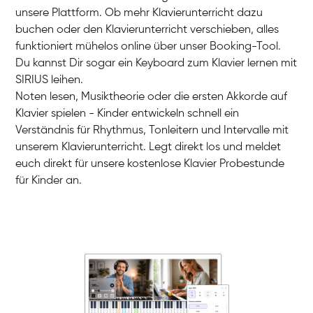
unsere Plattform. Ob mehr Klavierunterricht dazu
buchen oder den Klavierunterricht verschieben, alles
funktioniert mühelos online über unser Booking-Tool.
Charlotte
Du kannst Dir sogar ein Keyboard zum Klavier lernen mit
Klavier / Piano / Flügel
SIRIUS leihen.
Noten lesen, Musiktheorie oder die ersten Akkorde auf
Klavier spielen - Kinder entwickeln schnell ein
Verständnis für Rhythmus, Tonleitern und Intervalle mit
unserem Klavierunterricht. Legt direkt los und meldet
euch direkt für unsere kostenlose Klavier Probestunde
für Kinder an.
Danai
Klavier / Piano / Flügel
Friedemann