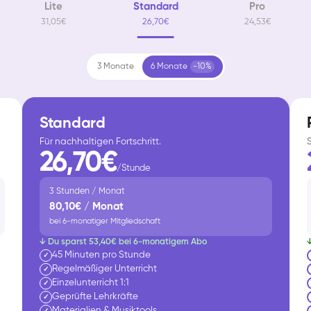
Lite
Standard
Pro
31,05€
26,70€
24,53€
3 Monate
6 Monate
-10%
Standard
Für nachhaltigen Fortschritt.
26,70€
/Stunde
3 Stunden / Monat
80,10€ / Monat
bei 6-monatiger Mitgliedschaft
↓ Du sparst 53,40€ bei 6-monatigem Abo
45 Minuten pro Stunde
✓
Regelmäßiger Unterricht
✓
Einzelunterricht 1:1
✓
Geprüfte Lehrkräfte
✓
Materialien & Musiktools
✓