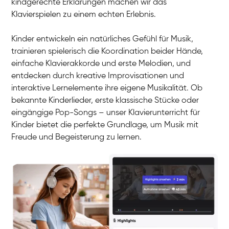
kindgerechte Erklärungen machen wir das
Klavier / Piano / Flügel
Iaroslav
Klavierspielen zu einem echten Erlebnis.
Klavier / Piano / Flügel
Hannes
Klavier / Piano / Flügel
Mariia
Kinder entwickeln ein natürliches Gefühl für Musik,
Klavier / Piano / Flügel
trainieren spielerisch die Koordination beider Hände,
einfache Klavierakkorde und erste Melodien, und
entdecken durch kreative Improvisationen und
interaktive Lernelemente ihre eigene Musikalität. Ob
bekannte Kinderlieder, erste klassische Stücke oder
eingängige Pop-Songs – unser Klavierunterricht für
Kinder bietet die perfekte Grundlage, um Musik mit
Freude und Begeisterung zu lernen.