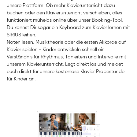
unsere Plattform. Ob mehr Klavierunterricht dazu
buchen oder den Klavierunterricht verschieben, alles
funktioniert mühelos online über unser Booking-Tool.
Charlotte
Du kannst Dir sogar ein Keyboard zum Klavier lernen mit
Klavier / Piano / Flügel
SIRIUS leihen.
Noten lesen, Musiktheorie oder die ersten Akkorde auf
Klavier spielen - Kinder entwickeln schnell ein
Verständnis für Rhythmus, Tonleitern und Intervalle mit
unserem Klavierunterricht. Legt direkt los und meldet
euch direkt für unsere kostenlose Klavier Probestunde
für Kinder an.
Danai
Klavier / Piano / Flügel
Friedemann