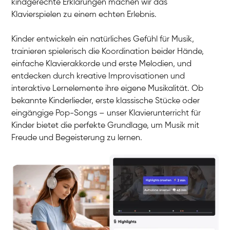
kindgerechte Erklärungen machen wir das
Klavier / Piano / Flügel
Iaroslav
Klavierspielen zu einem echten Erlebnis.
Klavier / Piano / Flügel
Hannes
Klavier / Piano / Flügel
Mariia
Kinder entwickeln ein natürliches Gefühl für Musik,
Klavier / Piano / Flügel
trainieren spielerisch die Koordination beider Hände,
einfache Klavierakkorde und erste Melodien, und
entdecken durch kreative Improvisationen und
interaktive Lernelemente ihre eigene Musikalität. Ob
bekannte Kinderlieder, erste klassische Stücke oder
eingängige Pop-Songs – unser Klavierunterricht für
Kinder bietet die perfekte Grundlage, um Musik mit
Freude und Begeisterung zu lernen.