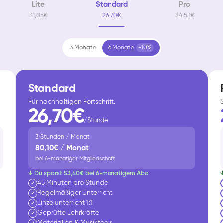
Lite
Standard
Pro
31,05€
26,70€
24,53€
3 Monate
6 Monate
-10%
Standard
Für nachhaltigen Fortschritt.
26,70€
/Stunde
3 Stunden / Monat
80,10€ / Monat
bei 6-monatiger Mitgliedschaft
↓ Du sparst 53,40€ bei 6-monatigem Abo
45 Minuten pro Stunde
✓
Regelmäßiger Unterricht
✓
Einzelunterricht 1:1
✓
Geprüfte Lehrkräfte
✓
Materialien & Musiktools
✓