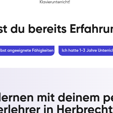
Klavierunterricht!
t du bereits Erfahr
lbst angeeignete Fähigkeiten
Ich hatte 1-3 Jahre Unterric
 lernen mit deinem p
erlehrer in Herbrech