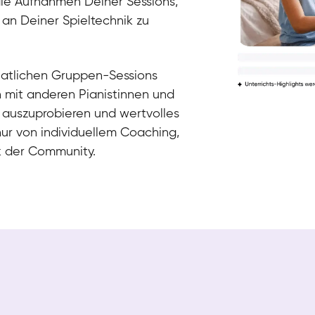
die Aufnahmen Deiner Sessions,
 an Deiner Spieltechnik zu
natlichen Gruppen-Sessions
h mit anderen Pianistinnen und
 auszuprobieren und wertvolles
nur von individuellem Coaching,
k der Community.
Tali
Klavier / Piano / Flügel
Iaroslav
Klavier / Piano / Flügel
Hannes
Klavier / Piano / Flügel
Mariia
Klavier / Piano / Flügel