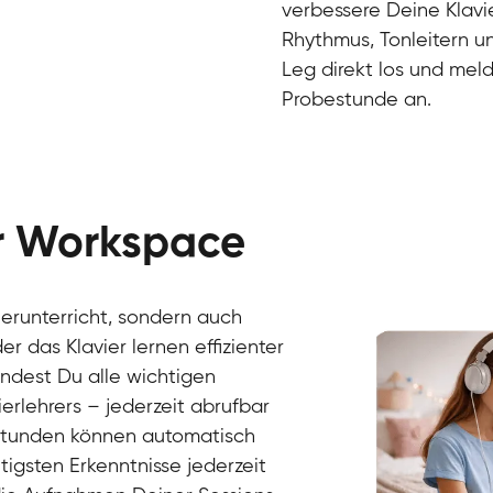
verbessere Deine Klavie
Rhythmus, Tonleitern un
Leg direkt los und meld
Probestunde an.
er Workspace
Danai
Klavier / Piano / Flügel
Friedemann
vierunterricht, sondern auch
Klavier / Piano / Flügel
Helen
r das Klavier lernen effizienter
Klavier / Piano / Flügel
Jan
findest Du alle wichtigen
Klavier / Piano / Flügel
Juliane
erlehrers – jederzeit abrufbar
Klavier / Piano / Flügel
Olli
Klavier / Piano / Flügel
Peter
rstunden können automatisch
Klavier / Piano / Flügel
gsten Erkenntnisse jederzeit