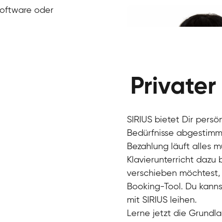
Klavier / Piano / Flügel
Ivan
Software oder
Klavier / Piano / Flügel
Benjamin
Klavier / Piano / Flügel
Privater
SIRIUS bietet Dir persö
Bedürfnisse abgestimmt
Bezahlung läuft alles 
Klavierunterricht dazu
verschieben möchtest, 
Charlotte
Booking-Tool. Du kanns
Klavier / Piano / Flügel
mit SIRIUS leihen.
Lerne jetzt die Grundla