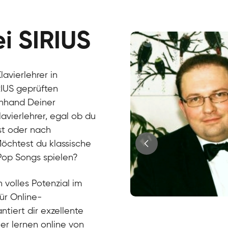
ei SIRIUS
avierlehrer in
RIUS geprüften
Anhand Deiner
lavierlehrer, egal ob du
st oder nach
 Möchtest du klassische
 Pop Songs spielen?
 volles Potenzial im
für Online-
Juri
ntiert dir exzellente
Klavier / Piano / Flügel
Tim
ier lernen online von