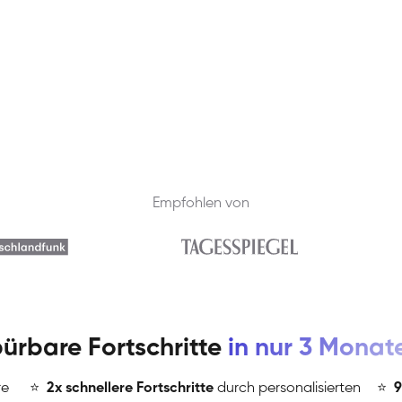
Empfohlen von
ürbare Fortschritte
in nur 3 Monat
re
⭐
️
2x schnellere Fortschritte
durch personalisierten
⭐
️
9