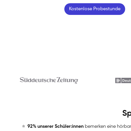
Kostenlose Probestunde
Sp
⭐
️
92% unserer Schüler:innen
bemerken eine hörba