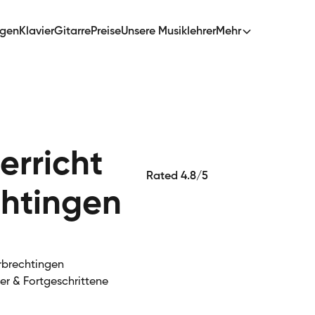
ngen
Klavier
Gitarre
Preise
Unsere Musiklehrer
Mehr
erricht
Rated 4.8/5
chtingen
erbrechtingen
ger & Fortgeschrittene