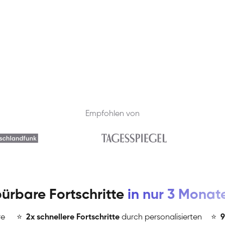
Empfohlen von
ürbare Fortschritte
in nur 3 Monat
re
⭐
️
2x schnellere Fortschritte
durch personalisierten
⭐
️
9