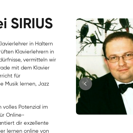
ei SIRIUS
avierlehrer in Haltern
üften Klavierlehrern in
fnisse, vermitteln wir
erade mit dem Klavier
richt für
e Musik lernen, Jazz
?
 volles Potenzial im
für Online-
Juri
ntiert dir exzellente
Klavier / Piano / Flügel
Tim
ier lernen online von