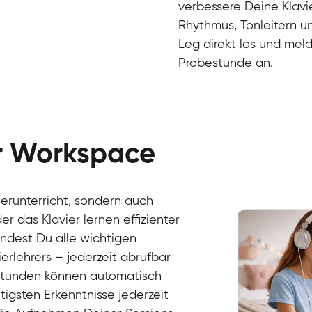
verbessere Deine Klavie
Rhythmus, Tonleitern un
Leg direkt los und meld
Probestunde an.
er Workspace
Danai
Klavier / Piano / Flügel
Friedemann
vierunterricht, sondern auch
Klavier / Piano / Flügel
Helen
r das Klavier lernen effizienter
Klavier / Piano / Flügel
Jan
findest Du alle wichtigen
Klavier / Piano / Flügel
Juliane
erlehrers – jederzeit abrufbar
Klavier / Piano / Flügel
Olli
Klavier / Piano / Flügel
Peter
rstunden können automatisch
Klavier / Piano / Flügel
gsten Erkenntnisse jederzeit