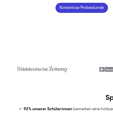
Kostenlose Probestunde
Sp
⭐
️
92% unserer Schüler:innen
bemerken eine hörba