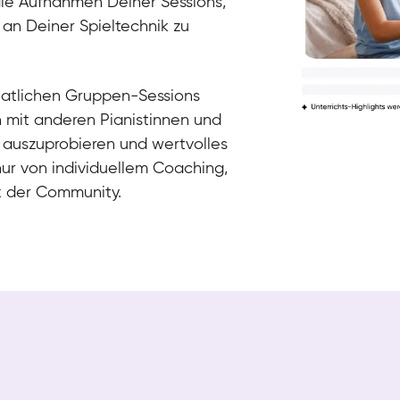
die Aufnahmen Deiner Sessions,
 an Deiner Spieltechnik zu
natlichen Gruppen-Sessions
h mit anderen Pianistinnen und
 auszuprobieren und wertvolles
nur von individuellem Coaching,
k der Community.
Tali
Klavier / Piano / Flügel
Iaroslav
Klavier / Piano / Flügel
Hannes
Klavier / Piano / Flügel
Mariia
Klavier / Piano / Flügel