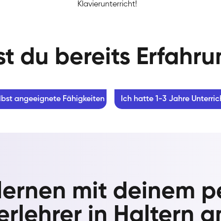
Klavierunterricht!
t du bereits Erfahr
lbst angeeignete Fähigkeiten
Ich hatte 1-3 Jahre Unterric
 lernen mit deinem p
erlehrer in Haltern 