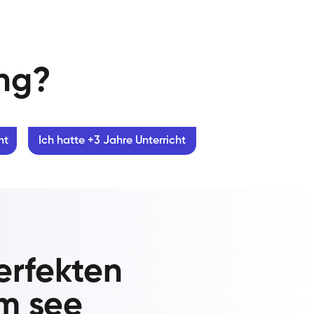
ung?
ht
Ich hatte +3 Jahre Unterricht
erfekten
am see