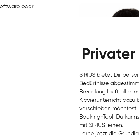
Klavier / Piano / Flügel
Ivan
Software oder
Klavier / Piano / Flügel
Benjamin
Klavier / Piano / Flügel
Privater
SIRIUS bietet Dir persö
Bedürfnisse abgestimmt
Bezahlung läuft alles 
Klavierunterricht dazu
verschieben möchtest, 
Charlotte
Booking-Tool. Du kanns
Klavier / Piano / Flügel
mit SIRIUS leihen.
Lerne jetzt die Grundla