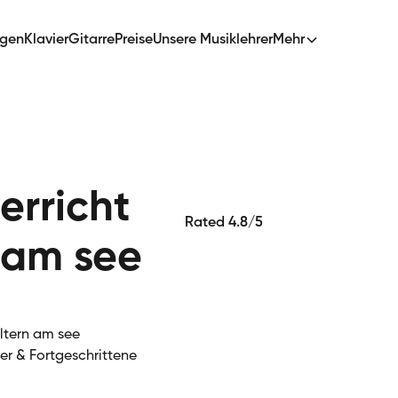
ngen
Klavier
Gitarre
Preise
Unsere Musiklehrer
Mehr
erricht
Rated 4.8/5
 am see
altern am see
ger & Fortgeschrittene