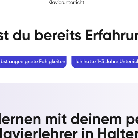
Klavierunterricht!
t du bereits Erfahr
lbst angeeignete Fähigkeiten
Ich hatte 1-3 Jahre Unterric
 lernen mit deinem p
lavierlehrer in Halte