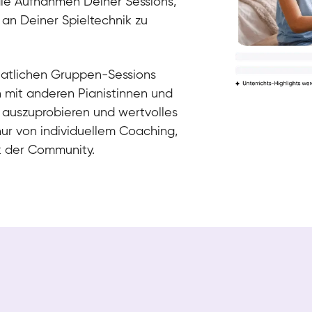
die Aufnahmen Deiner Sessions,
 an Deiner Spieltechnik zu
natlichen Gruppen-Sessions
h mit anderen Pianistinnen und
 auszuprobieren und wertvolles
nur von individuellem Coaching,
k der Community.
Tali
Klavier / Piano / Flügel
Iaroslav
Klavier / Piano / Flügel
Hannes
Klavier / Piano / Flügel
Mariia
Klavier / Piano / Flügel