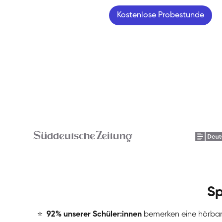
Kostenlose Probestunde
Sp
⭐
️
92% unserer Schüler:innen
bemerken eine hörba