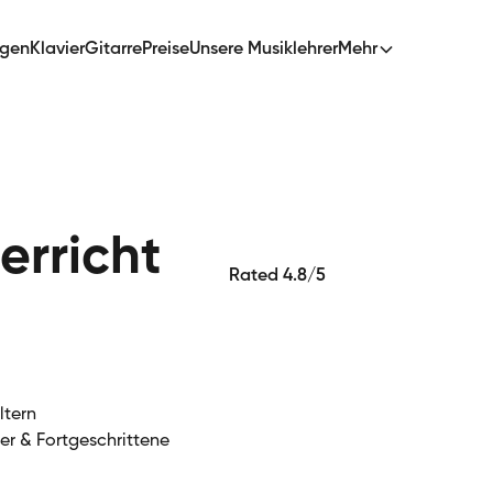
ngen
Klavier
Gitarre
Preise
Unsere Musiklehrer
Mehr
erricht
Rated 4.8/5
ltern
ger & Fortgeschrittene