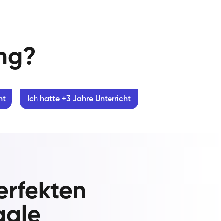
ung?
ht
Ich hatte +3 Jahre Unterricht
erfekten
aale