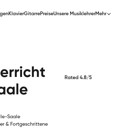
ngen
Klavier
Gitarre
Preise
Unsere Musiklehrer
Mehr
erricht
Rated 4.8/5
aale
alle-Saale
ger & Fortgeschrittene