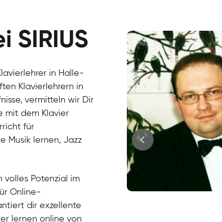
ei SIRIUS
avierlehrer in Halle-
ten Klavierlehrern in
sse, vermitteln wir Dir
e mit dem Klavier
richt für
e Musik lernen, Jazz
?
 volles Potenzial im
für Online-
Juri
ntiert dir exzellente
Klavier / Piano / Flügel
Tim
ier lernen online von