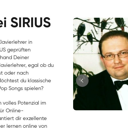
ei SIRIUS
avierlehrer in
IUS geprüften
nhand Deiner
lavierlehrer, egal ob du
st oder nach
 Möchtest du klassische
 Pop Songs spielen?
 volles Potenzial im
für Online-
Juri
ntiert dir exzellente
Klavier / Piano / Flügel
Tim
ier lernen online von