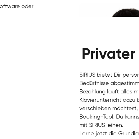
Klavier / Piano / Flügel
Ivan
Software oder
Klavier / Piano / Flügel
Benjamin
Klavier / Piano / Flügel
Privater
SIRIUS bietet Dir persö
Bedürfnisse abgestimmt
Bezahlung läuft alles 
Klavierunterricht dazu
verschieben möchtest, 
Charlotte
Booking-Tool. Du kanns
Klavier / Piano / Flügel
mit SIRIUS leihen.
Lerne jetzt die Grundla