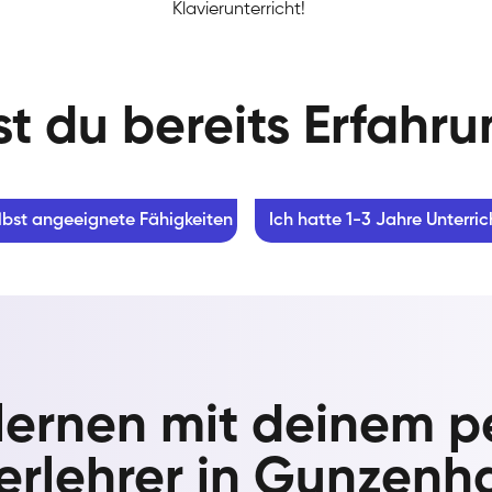
Klavierunterricht!
t du bereits Erfahr
lbst angeeignete Fähigkeiten
Ich hatte 1-3 Jahre Unterric
 lernen mit deinem p
ierlehrer in Gunzenh