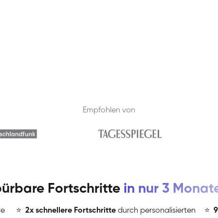
Empfohlen von
ürbare Fortschritte
in nur 3 Monat
re
⭐
️
2x schnellere Fortschritte
durch personalisierten
⭐
️
9