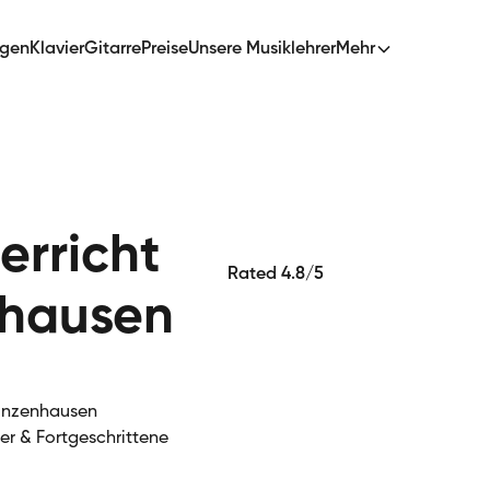
ngen
Klavier
Gitarre
Preise
Unsere Musiklehrer
Mehr
erricht
Rated 4.8/5
nhausen
Gunzenhausen
ger & Fortgeschrittene