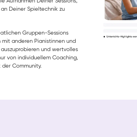
die Aufnahmen Deiner Sessions,
 an Deiner Spieltechnik zu
natlichen Gruppen-Sessions
h mit anderen Pianistinnen und
 auszuprobieren und wertvolles
nur von individuellem Coaching,
k der Community.
Tali
Klavier / Piano / Flügel
Iaroslav
Klavier / Piano / Flügel
Hannes
Klavier / Piano / Flügel
Mariia
Klavier / Piano / Flügel