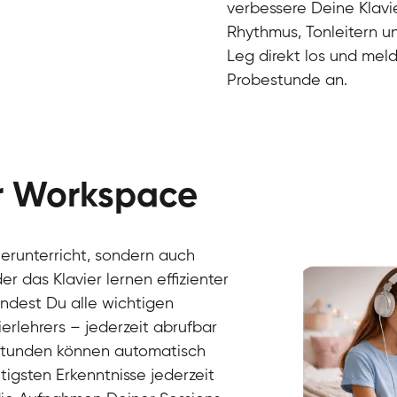
verbessere Deine Klavie
Rhythmus, Tonleitern un
Leg direkt los und meld
Probestunde an.
er Workspace
Danai
Klavier / Piano / Flügel
Friedemann
vierunterricht, sondern auch
Klavier / Piano / Flügel
Helen
r das Klavier lernen effizienter
Klavier / Piano / Flügel
Jan
findest Du alle wichtigen
Klavier / Piano / Flügel
Juliane
erlehrers – jederzeit abrufbar
Klavier / Piano / Flügel
Olli
Klavier / Piano / Flügel
Peter
rstunden können automatisch
Klavier / Piano / Flügel
gsten Erkenntnisse jederzeit