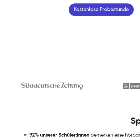
Kostenlose Probestunde
Sp
⭐
️
92% unserer Schüler:innen
bemerken eine hörba