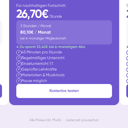
Für nachhaltigen Fortschritt.
26,70€
/Stunde
3 Stunden / Monat
80,10€ / Monat
bei 6-monatiger Mitgliedschaft
↓ Du sparst 53,40€ bei 6-monatigem Abo
45 Minuten pro Stunde
✓
Regelmäßiger Unterricht
✓
Einzelunterricht 1:1
✓
Geprüfte Lehrkräfte
✓
Materialien & Musiktools
✓
Pause möglich
✓
Kostenlos testen
Alle Preise inkl. MwSt. · Jederzeit pausierbar