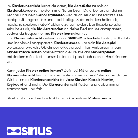
Im
Klavierunterricht
lernst du dann,
Klavierstücke
zu spielen,
Klavierakkorde
zu meistern und Noten lesen. Du arbeitest an deiner
Technik und dein
Gehör trainieren
wird auch Teil des Unterrichts. Die
richtige Übungsroutine und nachhaltige Spieltechniken helfen dir,
mögliche spielbedingte Probleme zu vermeiden. Der flexible Zeitplan
erlaubt es dir, die
Klavierstunden
an deine Bedürfnisse anzupassen,
sodass du bequem online
Klavier lernen
kannst.
Der
Klavierunterricht online
bei der
SIRIUS Musikschule
bietet dir flexible
und individuell angepasste
Klavierstunden
, um dein
Klavierspiel
weiterzuentwickeln. Ob du deine Klaviertechniken verbessern, neue
Klavierstücke lernen
oder einfach die Freude am
Klavierspielen
entdecken möchtest – unser Unterricht passt sich deinen Bedürfnissen
an.
Kann jeder
Klavier online lernen
? Definitiv! Mit unserem
online
Klavierunterricht
kannst du dein volles musikalisches Potenzial entfalten.
Wir bieten dir
Klavierunterricht
für
Jazz Klavier
,
Klassik
Klavier
,
Keyboard
und mehr. Die
Klavierunterricht
Kosten sind dabei immer
transparent und fair.
Starte jetzt und buche direkt deine
kostenlose Probestunde
.