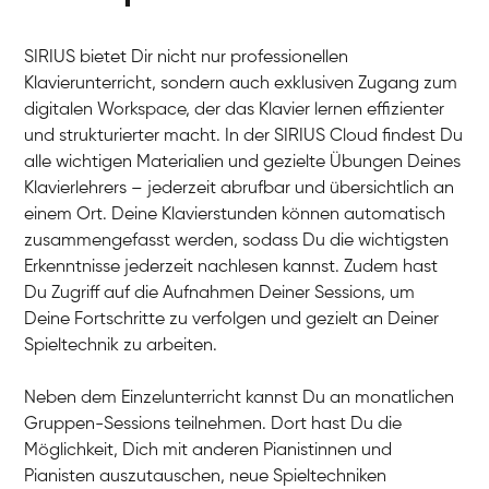
SIRIUS bietet Dir nicht nur professionellen
Klavierunterricht, sondern auch exklusiven Zugang zum
digitalen Workspace, der das Klavier lernen effizienter
und strukturierter macht. In der SIRIUS Cloud findest Du
alle wichtigen Materialien und gezielte Übungen Deines
Klavierlehrers – jederzeit abrufbar und übersichtlich an
Tali
einem Ort. Deine Klavierstunden können automatisch
Klavier / Piano / Flügel
Iaroslav
zusammengefasst werden, sodass Du die wichtigsten
Klavier / Piano / Flügel
Hannes
Erkenntnisse jederzeit nachlesen kannst. Zudem hast
Klavier / Piano / Flügel
Mariia
Du Zugriff auf die Aufnahmen Deiner Sessions, um
Klavier / Piano / Flügel
Deine Fortschritte zu verfolgen und gezielt an Deiner
Spieltechnik zu arbeiten.
Neben dem Einzelunterricht kannst Du an monatlichen
Gruppen-Sessions teilnehmen. Dort hast Du die
Möglichkeit, Dich mit anderen Pianistinnen und
Pianisten auszutauschen, neue Spieltechniken