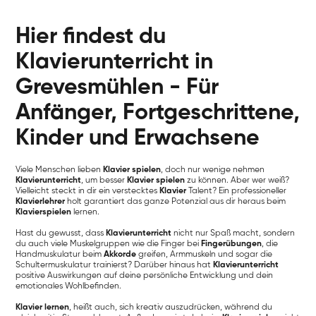
Hier findest du
Klavierunterricht in
Grevesmühlen - Für
Anfänger, Fortgeschrittene,
Kinder und Erwachsene
Viele Menschen lieben
Klavier spielen
, doch nur wenige nehmen
Klavierunterricht
, um besser
Klavier spielen
zu können. Aber wer weiß?
Vielleicht steckt in dir ein verstecktes
Klavier
Talent? Ein professioneller
Klavierlehrer
holt garantiert das ganze Potenzial aus dir heraus beim
Klavierspielen
lernen.
Hast du gewusst, dass
Klavierunterricht
nicht nur Spaß macht, sondern
du auch viele Muskelgruppen wie die Finger bei
Fingerübungen
, die
Handmuskulatur beim
Akkorde
greifen, Armmuskeln und sogar die
Schultermuskulatur trainierst? Darüber hinaus hat
Klavierunterricht
positive Auswirkungen auf deine persönliche Entwicklung und dein
emotionales Wohlbefinden.
Klavier lernen
, heißt auch, sich kreativ auszudrücken, während du