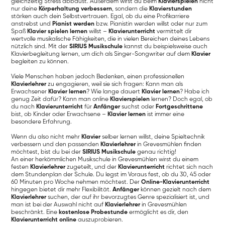
gleichzeitig Stress abbaust. Außerdem wirst du beim
Klavierspielen
nicht
nur deine
Körperhaltung verbessern
, sondern die
Klavierstunden
stärken auch dein Selbstvertrauen. Egal, ob du eine Profikarriere
anstrebst und
Pianist werden
bzw. Pianistin werden willst oder nur zum
Spaß
Klavier spielen lernen
willst –
Klavierunterricht
vermittelt dir
wertvolle musikalische Fähigkeiten, die in vielen Bereichen deines Lebens
nützlich sind. Mit der
SIRIUS Musikschule
kannst du beispielsweise auch
Klavierbegleitung lernen, um dich als Singer-Songwriter auf dem
Klavier
begleiten zu können.
Viele Menschen haben jedoch Bedenken, einen professionellen
Klavierlehrer
zu engagieren, weil sie sich fragen: Kann man als
Erwachsener
Klavier lernen
? Wie lange dauert
Klavier lernen
? Habe ich
genug Zeit dafür? Kann man online
Klavierspielen
lernen? Doch egal, ob
du nach
Klavierunterricht
für
Anfänger
suchst oder
Fortgeschrittene
bist, ob Kinder oder Erwachsene –
Klavier lernen
ist immer eine
besondere Erfahrung.
Wenn du also nicht mehr
Klavier
selber lernen willst, deine Spieltechnik
verbessern und den passenden
Klavierlehrer
in Grevesmühlen finden
möchtest, bist du bei der
SIRIUS Musikschule
genau richtig!
An einer herkömmlichen Musikschule in Grevesmühlen wirst du einem
festen
Klavierlehrer
zugeteilt, und der
Klavierunterricht
richtet sich nach
dem Stundenplan der Schule. Du legst im Voraus fest, ob du 30, 45 oder
60 Minuten pro Woche nehmen möchtest. Der
Online-Klavierunterricht
hingegen bietet dir mehr Flexibilität.
Anfänger
können gezielt nach dem
Klavierlehrer
suchen, der auf ihr bevorzugtes Genre spezialisiert ist, und
man ist bei der Auswahl nicht auf
Klavierlehrer
in Grevesmühlen
beschränkt. Eine
kostenlose Probestunde
ermöglicht es dir, den
Klavierunterricht online
auszuprobieren.