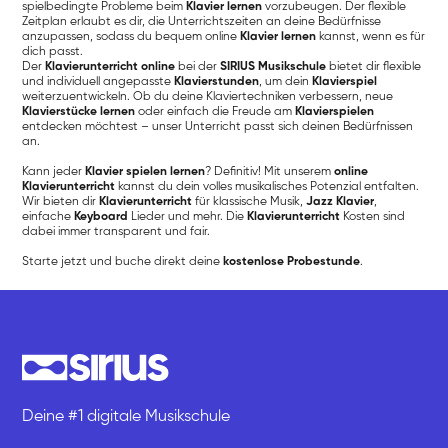
spielbedingte Probleme beim
Klavier lernen
vorzubeugen. Der flexible
Zeitplan erlaubt es dir, die Unterrichtszeiten an deine Bedürfnisse
anzupassen, sodass du bequem online
Klavier lernen
kannst, wenn es für
dich passt.
Der
Klavierunterricht online
bei der
SIRIUS Musikschule
bietet dir flexible
und individuell angepasste
Klavierstunden
, um dein
Klavierspiel
weiterzuentwickeln. Ob du deine Klaviertechniken verbessern, neue
Klavierstücke lernen
oder einfach die Freude am
Klavierspielen
entdecken möchtest – unser Unterricht passt sich deinen Bedürfnissen
an.
Kann jeder
Klavier spielen lernen
? Definitiv! Mit unserem
online
Klavierunterricht
kannst du dein volles musikalisches Potenzial entfalten.
Wir bieten dir
Klavierunterricht
für klassische Musik,
Jazz Klavier
,
einfache
Keyboard
Lieder und mehr. Die
Klavierunterricht
Kosten sind
dabei immer transparent und fair.
Starte jetzt und buche direkt deine
kostenlose Probestunde
.
Deine #1 digitale Musikschule