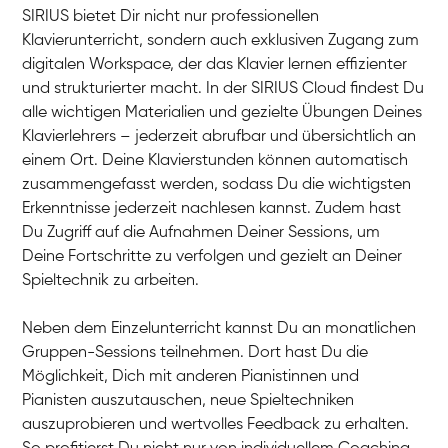
SIRIUS bietet Dir nicht nur professionellen
Klavierunterricht, sondern auch exklusiven Zugang zum
digitalen Workspace, der das Klavier lernen effizienter
und strukturierter macht. In der SIRIUS Cloud findest Du
alle wichtigen Materialien und gezielte Übungen Deines
Klavierlehrers – jederzeit abrufbar und übersichtlich an
Tali
einem Ort. Deine Klavierstunden können automatisch
Klavier / Piano / Flügel
Iaroslav
zusammengefasst werden, sodass Du die wichtigsten
Klavier / Piano / Flügel
Hannes
Erkenntnisse jederzeit nachlesen kannst. Zudem hast
Klavier / Piano / Flügel
Mariia
Du Zugriff auf die Aufnahmen Deiner Sessions, um
Klavier / Piano / Flügel
Deine Fortschritte zu verfolgen und gezielt an Deiner
Spieltechnik zu arbeiten.
Neben dem Einzelunterricht kannst Du an monatlichen
Gruppen-Sessions teilnehmen. Dort hast Du die
Möglichkeit, Dich mit anderen Pianistinnen und
Pianisten auszutauschen, neue Spieltechniken
auszuprobieren und wertvolles Feedback zu erhalten.