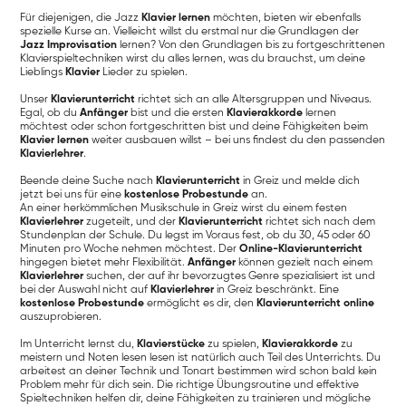
Für diejenigen, die Jazz
Klavier lernen
möchten, bieten wir ebenfalls
spezielle Kurse an. Vielleicht willst du erstmal nur die Grundlagen der
Jazz Improvisation
lernen? Von den Grundlagen bis zu fortgeschrittenen
Klavierspieltechniken wirst du alles lernen, was du brauchst, um deine
Lieblings
Klavier
Lieder zu spielen.
Unser
Klavierunterricht
richtet sich an alle Altersgruppen und Niveaus.
Egal, ob du
Anfänger
bist und die ersten
Klavierakkorde
lernen
möchtest oder schon fortgeschritten bist und deine Fähigkeiten beim
Klavier lernen
weiter ausbauen willst – bei uns findest du den passenden
Klavierlehrer
.
Beende deine Suche nach
Klavierunterricht
in Greiz und melde dich
jetzt bei uns für eine
kostenlose Probestunde
an.
An einer herkömmlichen Musikschule in Greiz wirst du einem festen
Klavierlehrer
zugeteilt, und der
Klavierunterricht
richtet sich nach dem
Stundenplan der Schule. Du legst im Voraus fest, ob du 30, 45 oder 60
Minuten pro Woche nehmen möchtest. Der
Online-Klavierunterricht
hingegen bietet mehr Flexibilität.
Anfänger
können gezielt nach einem
Klavierlehrer
suchen, der auf ihr bevorzugtes Genre spezialisiert ist und
bei der Auswahl nicht auf
Klavierlehrer
in Greiz beschränkt. Eine
kostenlose Probestunde
ermöglicht es dir, den
Klavierunterricht online
auszuprobieren.
Im Unterricht lernst du,
Klavierstücke
zu spielen,
Klavierakkorde
zu
meistern und Noten lesen lesen ist natürlich auch Teil des Unterrichts. Du
arbeitest an deiner Technik und Tonart bestimmen wird schon bald kein
Problem mehr für dich sein. Die richtige Übungsroutine und effektive
Spieltechniken helfen dir, deine Fähigkeiten zu trainieren und mögliche