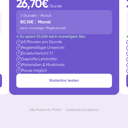
26,70€
/Stunde
3 Stunden / Monat
80,10€ / Monat
bei 6-monatiger Mitgliedschaft
↓ Du sparst 53,40€ bei 6-monatigem Abo
45 Minuten pro Stunde
✓
Regelmäßiger Unterricht
✓
Einzelunterricht 1:1
✓
Geprüfte Lehrkräfte
✓
Materialien & Musiktools
✓
Pause möglich
✓
Kostenlos testen
Alle Preise inkl. MwSt. · Jederzeit pausierbar