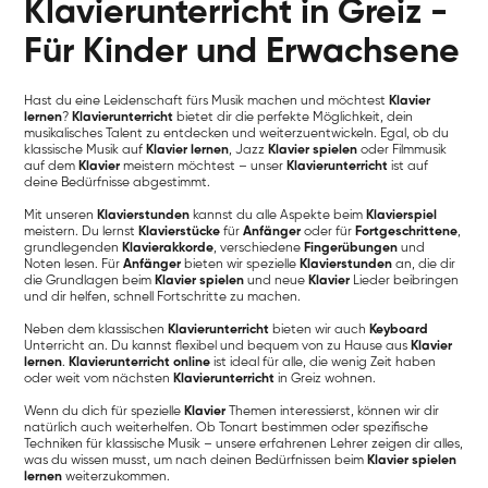
Klavierunterricht in Greiz -
Für Kinder und Erwachsene
Hast du eine Leidenschaft fürs Musik machen und möchtest
Klavier
lernen
?
Klavierunterricht
bietet dir die perfekte Möglichkeit, dein
musikalisches Talent zu entdecken und weiterzuentwickeln. Egal, ob du
klassische Musik auf
Klavier lernen
, Jazz
Klavier spielen
oder Filmmusik
auf dem
Klavier
meistern möchtest – unser
Klavierunterricht
ist auf
deine Bedürfnisse abgestimmt.
Mit unseren
Klavierstunden
kannst du alle Aspekte beim
Klavierspiel
meistern. Du lernst
Klavierstücke
für
Anfänger
oder für
Fortgeschrittene
,
grundlegenden
Klavierakkorde
, verschiedene
Fingerübungen
und
Noten lesen. Für
Anfänger
bieten wir spezielle
Klavierstunden
an, die dir
die Grundlagen beim
Klavier spielen
und neue
Klavier
Lieder beibringen
und dir helfen, schnell Fortschritte zu machen.
Neben dem klassischen
Klavierunterricht
bieten wir auch
Keyboard
Unterricht an. Du kannst flexibel und bequem von zu Hause aus
Klavier
lernen
.
Klavierunterricht online
ist ideal für alle, die wenig Zeit haben
oder weit vom nächsten
Klavierunterricht
in Greiz wohnen.
Wenn du dich für spezielle
Klavier
Themen interessierst, können wir dir
natürlich auch weiterhelfen. Ob Tonart bestimmen oder spezifische
Techniken für klassische Musik – unsere erfahrenen Lehrer zeigen dir alles,
was du wissen musst, um nach deinen Bedürfnissen beim
Klavier spielen
lernen
weiterzukommen.