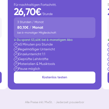
Für nachhaltigen Fortschritt.
26,70€
/Stunde
3 Stunden / Monat
80,10€ / Monat
bei 6-monatiger Mitgliedschaft
↓ Du sparst 53,40€ bei 6-monatigem Abo
45 Minuten pro Stunde
✓
Regelmäßiger Unterricht
✓
Einzelunterricht 1:1
✓
Geprüfte Lehrkräfte
✓
Materialien & Musiktools
✓
Pause möglich
✓
Kostenlos testen
Alle Preise inkl. MwSt. · Jederzeit pausierbar