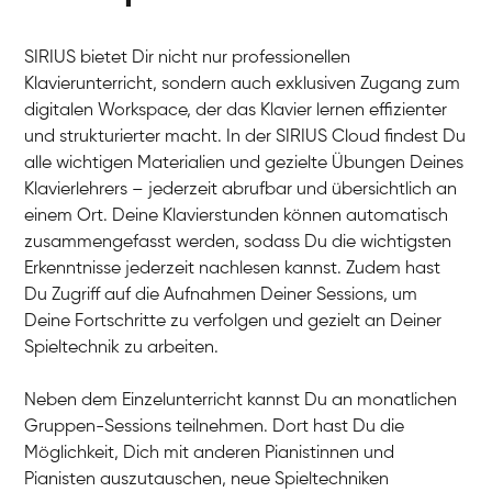
SIRIUS bietet Dir nicht nur professionellen
Klavierunterricht, sondern auch exklusiven Zugang zum
digitalen Workspace, der das Klavier lernen effizienter
und strukturierter macht. In der SIRIUS Cloud findest Du
alle wichtigen Materialien und gezielte Übungen Deines
Klavierlehrers – jederzeit abrufbar und übersichtlich an
Tali
einem Ort. Deine Klavierstunden können automatisch
Klavier / Piano / Flügel
Iaroslav
zusammengefasst werden, sodass Du die wichtigsten
Klavier / Piano / Flügel
Hannes
Erkenntnisse jederzeit nachlesen kannst. Zudem hast
Klavier / Piano / Flügel
Mariia
Du Zugriff auf die Aufnahmen Deiner Sessions, um
Klavier / Piano / Flügel
Deine Fortschritte zu verfolgen und gezielt an Deiner
Spieltechnik zu arbeiten.
Neben dem Einzelunterricht kannst Du an monatlichen
Gruppen-Sessions teilnehmen. Dort hast Du die
Möglichkeit, Dich mit anderen Pianistinnen und
Pianisten auszutauschen, neue Spieltechniken