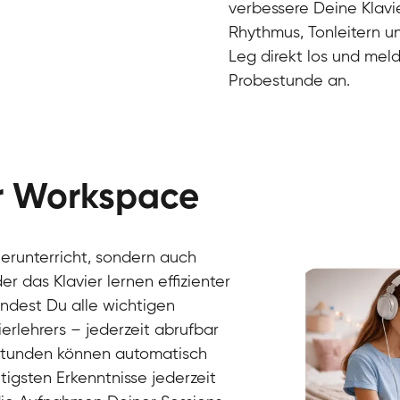
verbessere Deine Klavie
Rhythmus, Tonleitern un
Leg direkt los und meld
Probestunde an.
er Workspace
Danai
Klavier / Piano / Flügel
Friedemann
vierunterricht, sondern auch
Klavier / Piano / Flügel
Helen
r das Klavier lernen effizienter
Klavier / Piano / Flügel
Jan
findest Du alle wichtigen
Klavier / Piano / Flügel
Juliane
erlehrers – jederzeit abrufbar
Klavier / Piano / Flügel
Olli
Klavier / Piano / Flügel
Peter
rstunden können automatisch
Klavier / Piano / Flügel
gsten Erkenntnisse jederzeit