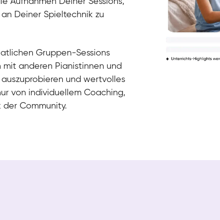
die Aufnahmen Deiner Sessions,
 an Deiner Spieltechnik zu
natlichen Gruppen-Sessions
h mit anderen Pianistinnen und
 auszuprobieren und wertvolles
nur von individuellem Coaching,
k der Community.
Tali
Klavier / Piano / Flügel
Iaroslav
Klavier / Piano / Flügel
Hannes
Klavier / Piano / Flügel
Mariia
Klavier / Piano / Flügel