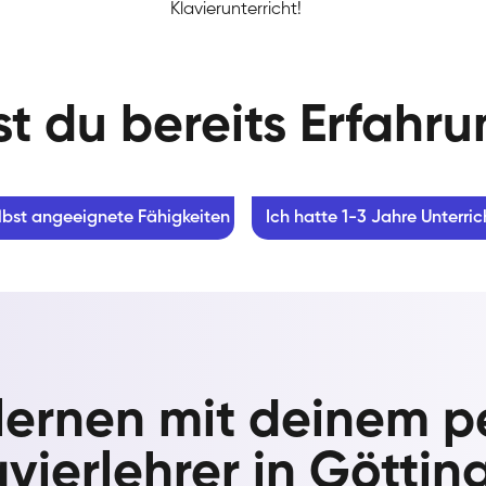
Klavierunterricht!
t du bereits Erfahr
lbst angeeignete Fähigkeiten
Ich hatte 1-3 Jahre Unterric
 lernen mit deinem p
avierlehrer in Göttin