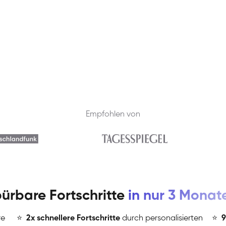
Empfohlen von
ürbare Fortschritte
in nur 3 Monat
re
⭐
️
2x schnellere Fortschritte
durch personalisierten
⭐
️
9