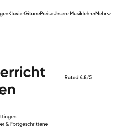
ngen
Klavier
Gitarre
Preise
Unsere Musiklehrer
Mehr
erricht
Rated 4.8/5
gen
öttingen
ger & Fortgeschrittene