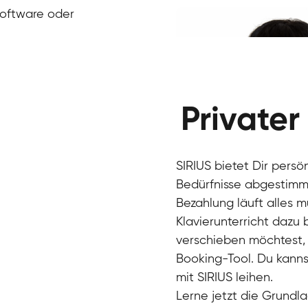
Klavier / Piano / Flügel
Ivan
Software oder
Klavier / Piano / Flügel
Benjamin
Klavier / Piano / Flügel
Privater
SIRIUS bietet Dir persö
Bedürfnisse abgestimmt
Bezahlung läuft alles 
Klavierunterricht dazu
verschieben möchtest, 
Charlotte
Booking-Tool. Du kanns
Klavier / Piano / Flügel
mit SIRIUS leihen.
Lerne jetzt die Grundla