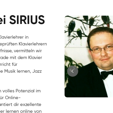
ei SIRIUS
avierlehrer in
eprüften Klavierlehrern
isse, vermitteln wir
erade mit dem Klavier
richt für
e Musik lernen, Jazz
?
 volles Potenzial im
für Online-
Juri
ntiert dir exzellente
Klavier / Piano / Flügel
Tim
ier lernen online von