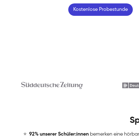
Kostenlose Probestunde
Sp
⭐
️
92% unserer Schüler:innen
bemerken eine hörba