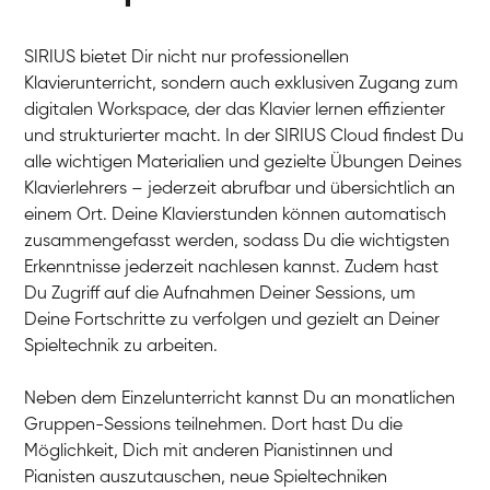
SIRIUS bietet Dir nicht nur professionellen
Klavierunterricht, sondern auch exklusiven Zugang zum
digitalen Workspace, der das Klavier lernen effizienter
und strukturierter macht. In der SIRIUS Cloud findest Du
alle wichtigen Materialien und gezielte Übungen Deines
Klavierlehrers – jederzeit abrufbar und übersichtlich an
Tali
einem Ort. Deine Klavierstunden können automatisch
Klavier / Piano / Flügel
Iaroslav
zusammengefasst werden, sodass Du die wichtigsten
Klavier / Piano / Flügel
Hannes
Erkenntnisse jederzeit nachlesen kannst. Zudem hast
Klavier / Piano / Flügel
Mariia
Du Zugriff auf die Aufnahmen Deiner Sessions, um
Klavier / Piano / Flügel
Deine Fortschritte zu verfolgen und gezielt an Deiner
Spieltechnik zu arbeiten.
Neben dem Einzelunterricht kannst Du an monatlichen
Gruppen-Sessions teilnehmen. Dort hast Du die
Möglichkeit, Dich mit anderen Pianistinnen und
Pianisten auszutauschen, neue Spieltechniken