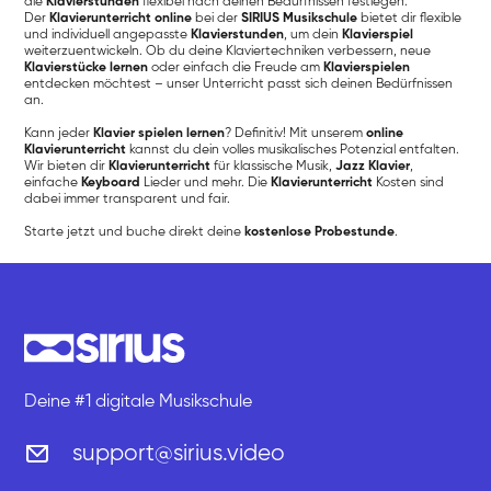
die
Klavierstunden
flexibel nach deinen Bedürfnissen festlegen.
Der
Klavierunterricht online
bei der
SIRIUS Musikschule
bietet dir flexible
und individuell angepasste
Klavierstunden
, um dein
Klavierspiel
weiterzuentwickeln. Ob du deine Klaviertechniken verbessern, neue
Klavierstücke lernen
oder einfach die Freude am
Klavierspielen
entdecken möchtest – unser Unterricht passt sich deinen Bedürfnissen
an.
Kann jeder
Klavier spielen lernen
? Definitiv! Mit unserem
online
Klavierunterricht
kannst du dein volles musikalisches Potenzial entfalten.
Wir bieten dir
Klavierunterricht
für klassische Musik,
Jazz Klavier
,
einfache
Keyboard
Lieder und mehr. Die
Klavierunterricht
Kosten sind
dabei immer transparent und fair.
Starte jetzt und buche direkt deine
kostenlose Probestunde
.
Deine #1 digitale Musikschule
support@sirius.video