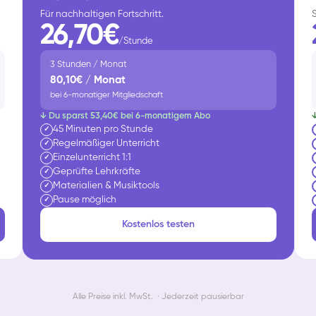
Für nachhaltigen Fortschritt.
26,70€
/Stunde
3 Stunden / Monat
80,10€ / Monat
bei 6-monatiger Mitgliedschaft
↓ Du sparst 53,40€ bei 6-monatigem Abo
45 Minuten pro Stunde
✓
Regelmäßiger Unterricht
✓
Einzelunterricht 1:1
✓
Geprüfte Lehrkräfte
✓
Materialien & Musiktools
✓
Pause möglich
✓
Kostenlos testen
Alle Preise inkl. MwSt. · Jederzeit pausierbar