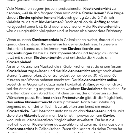
Viele Menschen zögern jedoch, professionellen
Klavierunterricht
zu
nehmen, weil sie sich fragen: Kann man online
Klavier lernen
? Wie lange
dauert
Klavier spielen lernen
? Habe ich genug Zeit dafür? Bin ich
vielleicht zu alt zum
Klavier lernen
? Doch egal, ob du
Anfänger
oder
Fortgeschrittener bist, Kind oder Erwachsener – der
Klavierunterricht
wird dir unglaublich viel geben und ist immer eine besondere Erfahrung.
Wenn du nach
Klavierunterricht
in Geilenkirchen suchst, findest du hier
genau den richtigen
Klavierlehrer
für deine Bedürfnisse. In unserem
Unterricht kannst du alles lernen, von
Klavierakkorde
und
Fingerübungen
bis hin zu
Jazz Improvisation
und Arpeggios. Starte
jetzt mit deinem
Klavierunterricht
und entdecke die Freude am
Klavierspielen
!
An einer klassischen Musikschule in Geilenkirchen wirst du einem festen
Klavierlehrer
zugewiesen und der
Klavierunterricht
erfolgt nach einem
starren Stundenplan. Du entscheidest vorher, ob du 30, 45 oder 60
Minuten pro Woche nehmen möchtest. Der
Klavierunterricht online
bietet dir im Gegensatz dazu mehr Flexibilität.
Anfänger
können direkt
bei der Anmeldung angeben, nach welchem
Klavierlehrer
sie suchen. Sie
erhalten dann den Vorschlag mit dem Lehrer, der am besten zu den
Wünschen passt. Eine
kostenlose Probestunde
gibt dir die Möglichkeit,
den
online Klavierunterricht
auszuprobieren. Nach der Einführung
beginnst du, an deiner Technik zu arbeiten und lernst die ersten
Klavierstücke
. Der Unterricht umfasst auch das
Notenlesen
und du wirs
die ersten
Akkorde
bestimmen. Du lernst Improvisation am
Klavier
,
wodurch du deine kreativen Möglichkeiten erweiterst. Du hast die
Freiheit, deinen
Klavierlehrer
auszuwählen und zwar nicht nur aus dem
Klavierunterricht
in Geilenkirchen. Zusätzlich kannst du deine Zeiten für