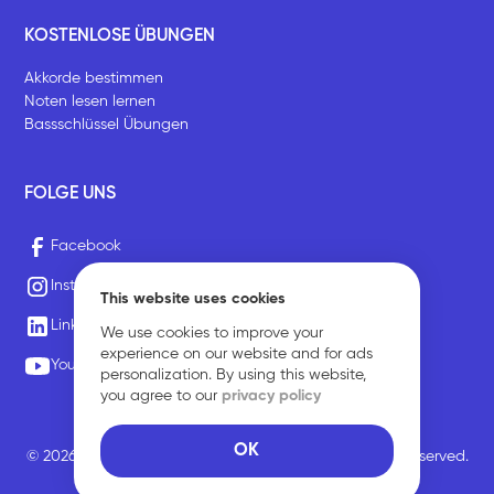
KOSTENLOSE ÜBUNGEN
Akkorde bestimmen
Noten lesen lernen
Bassschlüssel Übungen
FOLGE UNS
Facebook
Instagram
This website uses cookies
LinkedIn
We use cookies to improve your
experience on our website and for ads
Youtube
personalization. By using this website,
you agree to our
privacy policy
OK
© 2026 Sirius Music Communications GmbH. All rights reserved.