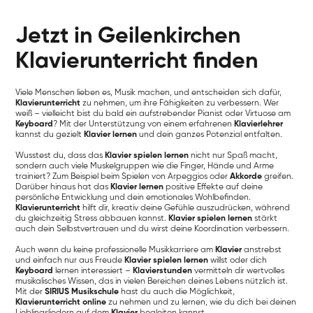
Jetzt in Geilenkirchen
Klavierunterricht finden
Viele Menschen lieben es, Musik machen, und entscheiden sich dafür,
Klavierunterricht
zu nehmen, um ihre Fähigkeiten zu verbessern. Wer
weiß – vielleicht bist du bald ein aufstrebender Pianist oder Virtuose am
Keyboard
? Mit der Unterstützung von einem erfahrenen
Klavierlehrer
kannst du gezielt
Klavier lernen
und dein ganzes Potenzial entfalten.
Wusstest du, dass das
Klavier spielen lernen
nicht nur Spaß macht,
sondern auch viele Muskelgruppen wie die Finger, Hände und Arme
trainiert? Zum Beispiel beim Spielen von Arpeggios oder
Akkorde
greifen.
Darüber hinaus hat das
Klavier lernen
positive Effekte auf deine
persönliche Entwicklung und dein emotionales Wohlbefinden.
Klavierunterricht
hilft dir, kreativ deine Gefühle auszudrücken, während
du gleichzeitig Stress abbauen kannst.
Klavier spielen lernen
stärkt
auch dein Selbstvertrauen und du wirst deine Koordination verbessern.
Auch wenn du keine professionelle Musikkarriere am
Klavier
anstrebst
und einfach nur aus Freude
Klavier spielen lernen
willst oder dich
Keyboard
lernen interessiert –
Klavierstunden
vermitteln dir wertvolles
musikalisches Wissen, das in vielen Bereichen deines Lebens nützlich ist.
Mit der
SIRIUS Musikschule
hast du auch die Möglichkeit,
Klavierunterricht online
zu nehmen und zu lernen, wie du dich bei deinen
Lieblingsliedern auf dem
Klavier
begleiten kannst.