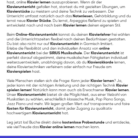
hast, online
Klavier lernen
auszuprobieren. Wenn dir der
Klavierunterricht
gefallen hat, startest du mit gezielten Übungen, um
Klavierstücke
zu meistern und deine Technik zu verbessern. Der
Unterricht umfasst natürlich auch das
Notenlesen
, Gehörbildung und du
lernst neue
Klavier Stücke
. Du lernst, Arpeggios fließend zu spielen und
entwickelst nach und nach beim
Klavier lernen
deinen eigenen Stil.
Beim
Online-Klavierunterricht
kannst du deinen
Klavierlehrer
frei wählen
und die Unterrichtszeiten flexibel nach deinen Bedürfnissen gestalten.
Du bist also nicht nur auf
Klavierunterricht
in Garmisch limitiert.
Erlebe die Flexibilität und den individuellen Ansatz von
online
Klavierunterricht
bei der
SIRIUS Musikschule
. Der
Klavierunterricht
ist
perfekt darauf abgestimmt, deine musikalischen Fähigkeiten individuell
weiterzuentwickeln, unabhängig davon, ob du
Klavierakkorde
lernen,
deine Klaviertechniken verfeinern oder einfach nur Freude am
Klavierspielen
hast.
Viele Menschen stellen sich die Frage: Kann jeder
Klavier lernen
? Ja,
jeder kann mit der richtigen Anleitung und der richtigen Technik
Klavier
spielen lernen
! Natürlich kann man auch als Erwachsener
Klavier lernen
.
Unser
Klavierunterricht
bietet dir die Möglichkeit, aus einer Vielzahl von
Musikstilen zu wählen, einschließlich klassische Musik, Pop Piano Songs,
Jazz Piano und mehr. Wir legen großen Wert auf transparente und faire
Kosten für Klavierunterricht
, damit jeder Zugang zu qualitativ
hochwertigem
Klavierunterricht
hat.
Leg jetzt los! Buche direkt deine
kostenlose Probestunde
und entdecke,
wie viel Freude das
Klavier online lernen
machen kann.