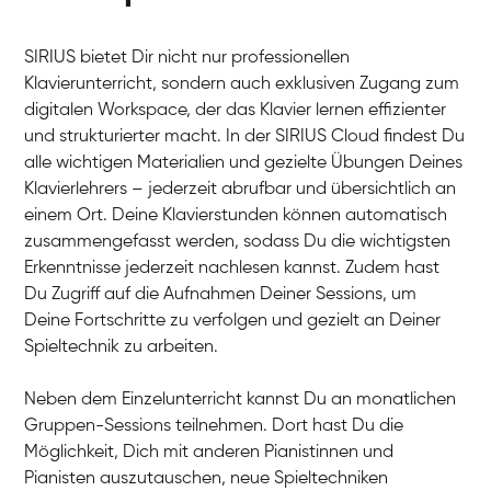
SIRIUS bietet Dir nicht nur professionellen
Klavierunterricht, sondern auch exklusiven Zugang zum
digitalen Workspace, der das Klavier lernen effizienter
und strukturierter macht. In der SIRIUS Cloud findest Du
alle wichtigen Materialien und gezielte Übungen Deines
Klavierlehrers – jederzeit abrufbar und übersichtlich an
Tali
einem Ort. Deine Klavierstunden können automatisch
Klavier / Piano / Flügel
Iaroslav
zusammengefasst werden, sodass Du die wichtigsten
Klavier / Piano / Flügel
Hannes
Erkenntnisse jederzeit nachlesen kannst. Zudem hast
Klavier / Piano / Flügel
Mariia
Du Zugriff auf die Aufnahmen Deiner Sessions, um
Klavier / Piano / Flügel
Deine Fortschritte zu verfolgen und gezielt an Deiner
Spieltechnik zu arbeiten.
Neben dem Einzelunterricht kannst Du an monatlichen
Gruppen-Sessions teilnehmen. Dort hast Du die
Möglichkeit, Dich mit anderen Pianistinnen und
Pianisten auszutauschen, neue Spieltechniken