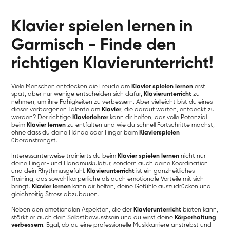
Klavier spielen lernen in
Garmisch - Finde den
richtigen Klavierunterricht!
Viele Menschen entdecken die Freude am
Klavier spielen lernen
erst
spät, aber nur wenige entscheiden sich dafür,
Klavierunterricht
zu
nehmen, um ihre Fähigkeiten zu verbessern. Aber vielleicht bist du eines
dieser verborgenen Talente am
Klavier
, die darauf warten, entdeckt zu
werden? Der richtige
Klavierlehrer
kann dir helfen, das volle Potenzial
beim
Klavier lernen
zu entfalten und wie du schnell Fortschritte machst,
ohne dass du deine Hände oder Finger beim
Klavierspielen
überanstrengst.
Interessanterweise trainierts du beim
Klavier spielen lernen
nicht nur
deine Finger- und Handmuskulatur, sondern auch deine Koordination
und dein Rhythmusgefühl.
Klavierunterricht
ist ein ganzheitliches
Training, das sowohl körperliche als auch emotionale Vorteile mit sich
bringt.
Klavier lernen
kann dir helfen, deine Gefühle auszudrücken und
gleichzeitig Stress abzubauen.
Neben den emotionalen Aspekten, die der
Klavierunterricht
bieten kann,
stärkt er auch dein Selbstbewusstsein und du wirst deine
Körperhaltung
verbessern
. Egal, ob du eine professionelle Musikkarriere anstrebst und