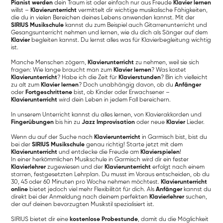
Pianist werden
dein Traum ist oder einfach nur aus Freude
Klavier lernen
willst –
Klavierunterricht
vermittelt dir wichtige musikalische Fähigkeiten,
die du in vielen Bereichen deines Lebens anwenden kannst. Mit der
SIRIUS Musikschule
kannst du zum Beispiel auch Gitarrenunterricht und
Gesangsunterricht nehmen und lernen, wie du dich als Sänger auf dem
Klavier
begleiten kannst. Du lernst alles was für Klavierbegleitung wichtig
ist.
Manche Menschen zögern,
Klavierunterricht
zu nehmen, weil sie sich
fragen: Wie lange braucht man zum
Klavier lernen
? Was kostet
Klavierunterricht
? Habe ich die Zeit für
Klavierstunden
? Bin ich vielleicht
zu alt zum
Klavier lernen
? Doch unabhängig davon, ob du
Anfänger
oder
Fortgeschrittene
bist, ob Kinder oder Erwachsener –
Klavierunterricht
wird dein Leben in jedem Fall bereichern.
In unserem Unterricht kannst du alles lernen, von Klavierakkorden und
Fingerübungen
bis hin zu
Jazz Improvisation
oder neue
Klavier
Lieder.
Wenn du auf der Suche nach
Klavierunterricht
in Garmisch bist, bist du
bei der
SIRIUS Musikschule
genau richtig! Starte jetzt mit dem
Klavierunterricht
und entdecke die Freude am
Klavierspielen
!
In einer herkömmlichen Musikschule in Garmisch wird dir ein fester
Klavierlehrer
zugewiesen und der
Klavierunterricht
erfolgt nach einem
starren, festgesetzten Lehrplan. Du musst im Voraus entscheiden, ob du
30, 45 oder 60 Minuten pro Woche nehmen möchtest.
Klavierunterricht
online
bietet jedoch viel mehr Flexibilität für dich. Als
Anfänger
kannst du
direkt bei der Anmeldung nach deinem perfekten
Klavierlehrer
suchen,
der auf deinen bevorzugten Musikstil spezialisiert ist.
SIRIUS bietet dir eine
kostenlose Probestunde
, damit du die Möglichkeit