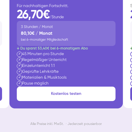
Für nachhaltigen Fortschritt.
26,70€
/Stunde
3 Stunden / Monat
80,10€ / Monat
bei 6-monatiger Mitgliedschaft
↓ Du sparst 53,40€ bei 6-monatigem Abo
45 Minuten pro Stunde
✓
Regelmäßiger Unterricht
✓
Einzelunterricht 1:1
✓
Geprüfte Lehrkräfte
✓
Materialien & Musiktools
✓
Pause möglich
✓
Kostenlos testen
Alle Preise inkl. MwSt. · Jederzeit pausierbar