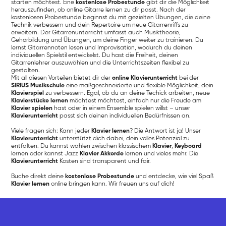
starten möchtest. Eine
kostenlose Probestunde
gibt dir die Möglichkeit
herauszufinden, ob online Gitarre lernen zu dir passt. Nach der
kostenlosen Probestunde beginnst du mit gezielten Übungen, die deine
Technik verbessern und dein Repertoire um neue Gitarrenriffs zu
erweitern. Der Gitarrenunterricht umfasst auch Musiktheorie,
Gehörbildung und Übungen, um deine Finger weiter zu trainieren. Du
lernst Gitarrennoten lesen und Improvisation, wodurch du deinen
individuellen Spielstil entwickelst. Du hast die Freiheit, deinen
Gitarrenlehrer auszuwählen und die Unterrichtszeiten flexibel zu
gestalten.
Mit all diesen Vorteilen bietet dir der
online Klavierunterricht
bei der
SIRIUS Musikschule
eine maßgeschneiderte und flexible Möglichkeit, dein
Klavierspiel
zu verbessern. Egal, ob du an deine Techick arbeiten, neue
Klavierstücke lernen
möchtest möchtest, einfach nur die Freude am
Klavier spielen
hast oder in einem Ensemble spielen willst – unser
Klavierunterricht
passt sich deinen individuellen Bedürfnissen an.
Viele fragen sich: Kann jeder
Klavier lernen
? Die Antwort ist ja! Unser
Klavierunterricht
unterstützt dich dabei, dein volles Potenzial zu
entfalten. Du kannst wählen zwischen klassischem
Klavier
,
Keyboard
lernen oder kannst Jazz
Klavier Akkorde
lernen und vieles mehr. Die
Klavierunterricht
Kosten sind transparent und fair.
Buche direkt deine
kostenlose Probestunde
und entdecke, wie viel Spaß
Klavier lernen
online bringen kann. Wir freuen uns auf dich!