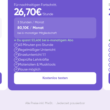
Für nachhaltigen Fortschritt.
26,70€
/Stunde
3 Stunden / Monat
80,10€ / Monat
bei 6-monatiger Mitgliedschaft
↓ Du sparst 53,40€ bei 6-monatigem Abo
45 Minuten pro Stunde
✓
Regelmäßiger Unterricht
✓
Einzelunterricht 1:1
✓
Geprüfte Lehrkräfte
✓
Materialien & Musiktools
✓
Pause möglich
✓
Kostenlos testen
Alle Preise inkl. MwSt. · Jederzeit pausierbar