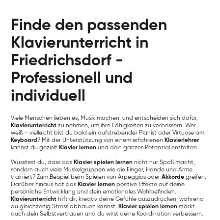
Finde den passenden
Klavierunterricht in
Friedrichsdorf -
Professionell und
individuell
Viele Menschen lieben es, Musik machen, und entscheiden sich dafür,
Klavierunterricht
zu nehmen, um ihre Fähigkeiten zu verbessern. Wer
weiß – vielleicht bist du bald ein aufstrebender Pianist oder Virtuose am
Keyboard
? Mit der Unterstützung von einem erfahrenen
Klavierlehrer
kannst du gezielt
Klavier lernen
und dein ganzes Potenzial entfalten.
Wusstest du, dass das
Klavier spielen lernen
nicht nur Spaß macht,
sondern auch viele Muskelgruppen wie die Finger, Hände und Arme
trainiert? Zum Beispiel beim Spielen von Arpeggios oder
Akkorde
greifen.
Darüber hinaus hat das
Klavier lernen
positive Effekte auf deine
persönliche Entwicklung und dein emotionales Wohlbefinden.
Klavierunterricht
hilft dir, kreativ deine Gefühle auszudrücken, während
du gleichzeitig Stress abbauen kannst.
Klavier spielen lernen
stärkt
auch dein Selbstvertrauen und du wirst deine Koordination verbessern.