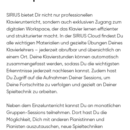
SIRIUS bietet Dir nicht nur professionellen
Klavierunterricht, sondern auch exklusiven Zugang zum
digitalen Workspace, der das Klavier lernen effizienter
und strukturierter macht. In der SIRIUS Cloud findest Du
alle wichtigen Materialien und gezielte Übungen Deines
Klavierlehrers – jederzeit abrufbar und übersichtlich an
Tali
einem Ort. Deine Klavierstunden können automatisch
Klavier / Piano / Flügel
Iaroslav
zusammengefasst werden, sodass Du die wichtigsten
Klavier / Piano / Flügel
Hannes
Erkenntnisse jederzeit nachlesen kannst. Zudem hast
Klavier / Piano / Flügel
Mariia
Du Zugriff auf die Aufnahmen Deiner Sessions, um
Klavier / Piano / Flügel
Deine Fortschritte zu verfolgen und gezielt an Deiner
Spieltechnik zu arbeiten.
Neben dem Einzelunterricht kannst Du an monatlichen
Gruppen-Sessions teilnehmen. Dort hast Du die
Möglichkeit, Dich mit anderen Pianistinnen und
Pianisten auszutauschen, neue Spieltechniken