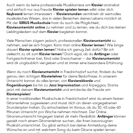
Auch wenn du keine professionelle Musikkarriere am
Klavier
anstrebst
und einfach nur aus Freude
Klavier spielen lernen
willst oder dich
Keyboard
lernen interessiert –
Klavierstunden
vermitteln dir wertvolles
musikalisches Wissen, das in vielen Bereichen deines Lebens nützlich ist.
Mit der
SIRIUS Musikschule
hast du auch die Möglichkeit,
Klavierunterricht online
zu nehmen und zu lernen, wie du dich bei deinen
Lieblingsliedern auf dem
Klavier
begleiten kannst.
Viele Menschen zögern jedoch, professionellen
Klavierunterricht
zu
nehmen, weil sie sich fragen: Kann man online
Klavier lernen
? Wie lange
dauert
Klavier spielen lernen
? Habe ich genug Zeit dafür? Bin ich
vielleicht zu alt zum
Klavier lernen
? Doch egal, ob du
Anfänger
oder
Fortgeschrittener bist, Kind oder Erwachsener – der
Klavierunterricht
wird dir unglaublich viel geben und ist immer eine besondere Erfahrung.
Wenn du nach
Klavierunterricht
in Friedrichsdorf suchst, findest du hier
genau den richtigen
Klavierlehrer
für deine Bedürfnisse. In unserem
Unterricht kannst du alles lernen, von
Klavierakkorde
und
Fingerübungen
bis hin zu
Jazz Improvisation
und Arpeggios. Starte
jetzt mit deinem
Klavierunterricht
und entdecke die Freude am
Klavierspielen
!
In einer traditionellen Musikschule in Friedrichsdorf wirst du einem festen
Gitarrenlehrer zugewiesen und musst dich an deren vorgegebenen
Stundenplan halten. Du entscheidest im Voraus, ob du 30, 45 oder 60
Minuten Unterricht pro Woche nehmen möchtest. Der Online
Gitarrenunterricht hingegen bietet dir mehr Flexibilität.
Anfänger
können
gezielt nach einem Gitarrenlehrer suchen, der ihren bevorzugten
Musikstil unterrichtet. Du gibst einfach bei deiner Anmeldung deine
Wünsche an und mit welchem Song du beim Gitarre spielen lernen