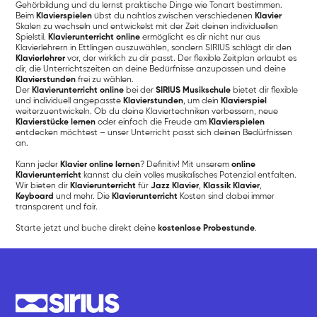
Gehörbildung und du lernst praktische Dinge wie Tonart bestimmen.
Beim
Klavierspielen
übst du nahtlos zwischen verschiedenen
Klavier
Skalen zu wechseln und entwickelst mit der Zeit deinen individuellen
Spielstil.
Klavierunterricht online
ermöglicht es dir nicht nur aus
Klavierlehrern in Ettlingen auszuwählen, sondern SIRIUS schlägt dir den
Klavierlehrer
vor, der wirklich zu dir passt. Der flexible Zeitplan erlaubt es
dir, die Unterrichtszeiten an deine Bedürfnisse anzupassen und deine
Klavierstunden
frei zu wählen.
Der
Klavierunterricht online
bei der
SIRIUS Musikschule
bietet dir flexible
und individuell angepasste
Klavierstunden
, um dein
Klavierspiel
weiterzuentwickeln. Ob du deine Klaviertechniken verbessern, neue
Klavierstücke lernen
oder einfach die Freude am
Klavierspielen
entdecken möchtest – unser Unterricht passt sich deinen Bedürfnissen
an.
Kann jeder
Klavier online lernen
? Definitiv! Mit unserem
online
Klavierunterricht
kannst du dein volles musikalisches Potenzial entfalten.
Wir bieten dir
Klavierunterricht
für
Jazz Klavier
,
Klassik
Klavier
,
Keyboard
und mehr. Die
Klavierunterricht
Kosten sind dabei immer
transparent und fair.
Starte jetzt und buche direkt deine
kostenlose Probestunde
.