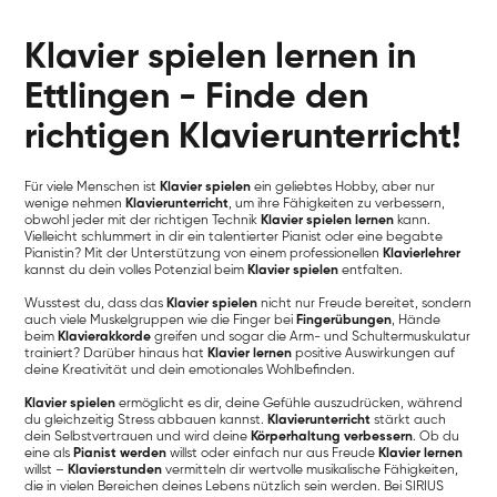
Klavier spielen lernen in
Ettlingen - Finde den
richtigen Klavierunterricht!
Für viele Menschen ist
Klavier spielen
ein geliebtes Hobby, aber nur
wenige nehmen
Klavierunterricht
, um ihre Fähigkeiten zu verbessern,
obwohl jeder mit der richtigen Technik
Klavier spielen lernen
kann.
Vielleicht schlummert in dir ein talentierter Pianist oder eine begabte
Pianistin? Mit der Unterstützung von einem professionellen
Klavierlehrer
kannst du dein volles Potenzial beim
Klavier spielen
entfalten.
Wusstest du, dass das
Klavier spielen
nicht nur Freude bereitet, sondern
auch viele Muskelgruppen wie die Finger bei
Fingerübungen
, Hände
beim
Klavierakkorde
greifen und sogar die Arm- und Schultermuskulatur
trainiert? Darüber hinaus hat
Klavier lernen
positive Auswirkungen auf
deine Kreativität und dein emotionales Wohlbefinden.
Klavier spielen
ermöglicht es dir, deine Gefühle auszudrücken, während
du gleichzeitig Stress abbauen kannst.
Klavierunterricht
stärkt auch
dein Selbstvertrauen und wird deine
Körperhaltung verbessern
. Ob du
eine als
Pianist werden
willst oder einfach nur aus Freude
Klavier lernen
willst –
Klavierstunden
vermitteln dir wertvolle musikalische Fähigkeiten,
die in vielen Bereichen deines Lebens nützlich sein werden. Bei SIRIUS