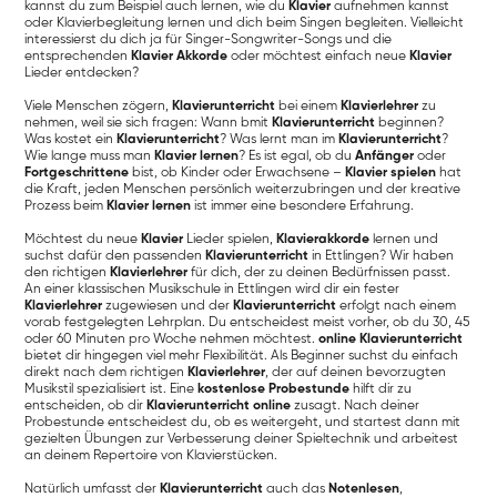
kannst du zum Beispiel auch lernen, wie du
Klavier
aufnehmen kannst
oder Klavierbegleitung lernen und dich beim Singen begleiten. Vielleicht
interessierst du dich ja für Singer-Songwriter-Songs und die
entsprechenden
Klavier Akkorde
oder möchtest einfach neue
Klavier
Lieder entdecken?
Viele Menschen zögern,
Klavierunterricht
bei einem
Klavierlehrer
zu
nehmen, weil sie sich fragen: Wann bmit
Klavierunterricht
beginnen?
Was kostet ein
Klavierunterricht
? Was lernt man im
Klavierunterricht
?
Wie lange muss man
Klavier lernen
? Es ist egal, ob du
Anfänger
oder
Fortgeschrittene
bist, ob Kinder oder Erwachsene –
Klavier spielen
hat
die Kraft, jeden Menschen persönlich weiterzubringen und der kreative
Prozess beim
Klavier lernen
ist immer eine besondere Erfahrung.
Möchtest du neue
Klavier
Lieder spielen,
Klavierakkorde
lernen und
suchst dafür den passenden
Klavierunterricht
in Ettlingen? Wir haben
den richtigen
Klavierlehrer
für dich, der zu deinen Bedürfnissen passt.
An einer klassischen Musikschule in Ettlingen wird dir ein fester
Klavierlehrer
zugewiesen und der
Klavierunterricht
erfolgt nach einem
vorab festgelegten Lehrplan. Du entscheidest meist vorher, ob du 30, 45
oder 60 Minuten pro Woche nehmen möchtest.
online Klavierunterricht
bietet dir hingegen viel mehr Flexibilität. Als Beginner suchst du einfach
direkt nach dem richtigen
Klavierlehrer
, der auf deinen bevorzugten
Musikstil spezialisiert ist. Eine
kostenlose Probestunde
hilft dir zu
entscheiden, ob dir
Klavierunterricht online
zusagt. Nach deiner
Probestunde entscheidest du, ob es weitergeht, und startest dann mit
gezielten Übungen zur Verbesserung deiner Spieltechnik und arbeitest
an deinem Repertoire von Klavierstücken.
Natürlich umfasst der
Klavierunterricht
auch das
Notenlesen
,