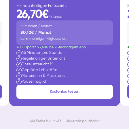
Für nachhaltigen Fortschritt.
26,70€
/Stunde
3 Stunden / Monat
80,10€ / Monat
bei 6-monatiger Mitgliedschaft
↓ Du sparst 53,40€ bei 6-monatigem Abo
45 Minuten pro Stunde
✓
Regelmäßiger Unterricht
✓
Einzelunterricht 1:1
✓
Geprüfte Lehrkräfte
✓
Materialien & Musiktools
✓
Pause möglich
✓
Kostenlos testen
Alle Preise inkl. MwSt. · Jederzeit pausierbar