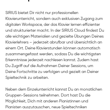
SIRIUS bietet Dir nicht nur professionellen
Klavierunterricht, sondern auch exklusiven Zugang zum
digitalen Workspace, der das Klavier lernen effizienter
und strukturierter macht. In der SIRIUS Cloud findest Du
alle wichtigen Materialien und gezielte Übungen Deines
Klavierlehrers – jederzeit abrufbar und übersichtlich an
Tali
einem Ort. Deine Klavierstunden können automatisch
Klavier / Piano / Flügel
Iaroslav
zusammengefasst werden, sodass Du die wichtigsten
Klavier / Piano / Flügel
Hannes
Erkenntnisse jederzeit nachlesen kannst. Zudem hast
Klavier / Piano / Flügel
Mariia
Du Zugriff auf die Aufnahmen Deiner Sessions, um
Klavier / Piano / Flügel
Deine Fortschritte zu verfolgen und gezielt an Deiner
Spieltechnik zu arbeiten.
Neben dem Einzelunterricht kannst Du an monatlichen
Gruppen-Sessions teilnehmen. Dort hast Du die
Möglichkeit, Dich mit anderen Pianistinnen und
Pianisten auszutauschen, neue Spieltechniken