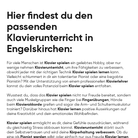
Hier findest du den
passenden
Klavierunterricht in
Engelskirchen:
Für viele Menschen ist
Klavier spielen
ein geliebtes Hobby, aber nur
wenige nehmen
Klavierunterricht
, um ihre Fähigkeiten zu verbessern,
obwohl jeder mit der richtigen Technik
Klavier spielen lernen
kann.
Vielleicht schlummert in dir ein talentierter Pianist oder eine begabte
Pianistin? Mit der Unterstützung von einem professionellen
Klavierlehrer
kannst du dein volles Potenzial beim
Klavier spielen
entfalten.
Wusstest du, dass das
Klavier spielen
nicht nur Freude bereitet, sondern
auch viele Muskelgruppen wie die Finger bei
Fingerübungen
, Hände
beim
Klavierakkorde
greifen und sogar die Arm- und Schultermuskulatur
trainiert? Darüber hinaus hat
Klavier lernen
positive Auswirkungen auf
deine Kreativität und dein emotionales Wohlbefinden.
Klavier spielen
ermöglicht es dir, deine Gefühle auszudrücken, während
du gleichzeitig Stress abbauen kannst.
Klavierunterricht
stärkt auch
dein Selbstvertrauen und wird deine
Körperhaltung verbessern
. Ob du
eine als
Pianist werden
willst oder einfach nur aus Freude
Klavier lernen