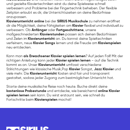
und gezielte Klaviertechniken wirst du deine Spielweise schnell
verbessern und Probleme bei der Fingertechnik beheben. Der flexible
Zeitplan erlaubt es dir, die Unterrichtszeiten an deine Bedürfnisse
anzupassen.
Klavierunterricht online
bei der
SIRIUS Musikschule
zu nehmen eröffnet
dir die Möglichkeit, deine Fähigkeiten am
Klavier
flexibel und individuell zu
verbessern. Ob
Anfänger
oder
Fortgeschrittene
, unsere
maßgeschneiderten
Klavierstunden
passen sich deinen Bedürfnissen
und Zielen im
Klavierunterricht
an. Du kannst deine Spieltechniken
verfeinern, neue
Klavier Songs
lernen und die Freude am
Klavierspielen
neu entdecken.
Kann man
als Erwachsener Klavier spielen lernen
? Auf jeden Fall! Mit der
richtigen Anleitung kann jeder
Klavier spielen lernen
– auf die Technik
kommt es an. Unser
Klavierunterricht
umfasst verschiedene
Stilrichtungen wie klassische Musik,Pop
Klavier
Songst,
Jazz Klavier
und
viele mehr. Die
Klavierunterricht
Kosten sind fair und transparent
gestaltet, sodass jeder Zugang zum bestmöglichen Unterricht hat.
Starte deine musikalische Reise noch heute. Buche direkt deine
kostenlose Probestunde
und entdecke, wie bereichernd
online Klavier
spielen lernen
sein kann. Du wirst erstaunt sein, wie schnell du
Fortschritte beim
Klavierspielen
machst!