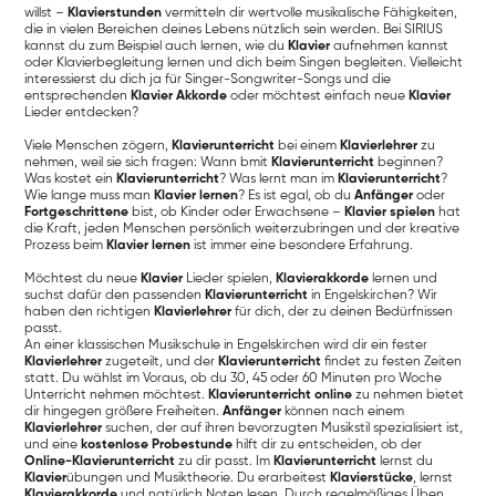
willst –
Klavierstunden
vermitteln dir wertvolle musikalische Fähigkeiten,
die in vielen Bereichen deines Lebens nützlich sein werden. Bei SIRIUS
kannst du zum Beispiel auch lernen, wie du
Klavier
aufnehmen kannst
oder Klavierbegleitung lernen und dich beim Singen begleiten. Vielleicht
interessierst du dich ja für Singer-Songwriter-Songs und die
entsprechenden
Klavier Akkorde
oder möchtest einfach neue
Klavier
Lieder entdecken?
Viele Menschen zögern,
Klavierunterricht
bei einem
Klavierlehrer
zu
nehmen, weil sie sich fragen: Wann bmit
Klavierunterricht
beginnen?
Was kostet ein
Klavierunterricht
? Was lernt man im
Klavierunterricht
?
Wie lange muss man
Klavier lernen
? Es ist egal, ob du
Anfänger
oder
Fortgeschrittene
bist, ob Kinder oder Erwachsene –
Klavier spielen
hat
die Kraft, jeden Menschen persönlich weiterzubringen und der kreative
Prozess beim
Klavier lernen
ist immer eine besondere Erfahrung.
Möchtest du neue
Klavier
Lieder spielen,
Klavierakkorde
lernen und
suchst dafür den passenden
Klavierunterricht
in Engelskirchen? Wir
haben den richtigen
Klavierlehrer
für dich, der zu deinen Bedürfnissen
passt.
An einer klassischen Musikschule in Engelskirchen wird dir ein fester
Klavierlehrer
zugeteilt, und der
Klavierunterricht
findet zu festen Zeiten
statt. Du wählst im Voraus, ob du 30, 45 oder 60 Minuten pro Woche
Unterricht nehmen möchtest.
Klavierunterricht online
zu nehmen bietet
dir hingegen größere Freiheiten.
Anfänger
können nach einem
Klavierlehrer
suchen, der auf ihren bevorzugten Musikstil spezialisiert ist,
und eine
kostenlose Probestunde
hilft dir zu entscheiden, ob der
Online-Klavierunterricht
zu dir passt. Im
Klavierunterricht
lernst du
Klavier
übungen und Musiktheorie. Du erarbeitest
Klavierstücke
, lernst
Klavierakkorde
und natürlich Noten lesen. Durch regelmäßiges Üben