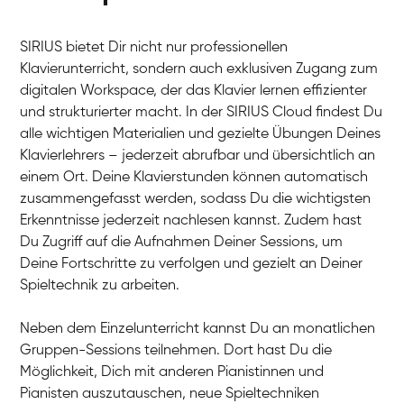
SIRIUS bietet Dir nicht nur professionellen
Klavierunterricht, sondern auch exklusiven Zugang zum
digitalen Workspace, der das Klavier lernen effizienter
und strukturierter macht. In der SIRIUS Cloud findest Du
alle wichtigen Materialien und gezielte Übungen Deines
Klavierlehrers – jederzeit abrufbar und übersichtlich an
Tali
einem Ort. Deine Klavierstunden können automatisch
Klavier / Piano / Flügel
Iaroslav
zusammengefasst werden, sodass Du die wichtigsten
Klavier / Piano / Flügel
Hannes
Erkenntnisse jederzeit nachlesen kannst. Zudem hast
Klavier / Piano / Flügel
Mariia
Du Zugriff auf die Aufnahmen Deiner Sessions, um
Klavier / Piano / Flügel
Deine Fortschritte zu verfolgen und gezielt an Deiner
Spieltechnik zu arbeiten.
Neben dem Einzelunterricht kannst Du an monatlichen
Gruppen-Sessions teilnehmen. Dort hast Du die
Möglichkeit, Dich mit anderen Pianistinnen und
Pianisten auszutauschen, neue Spieltechniken