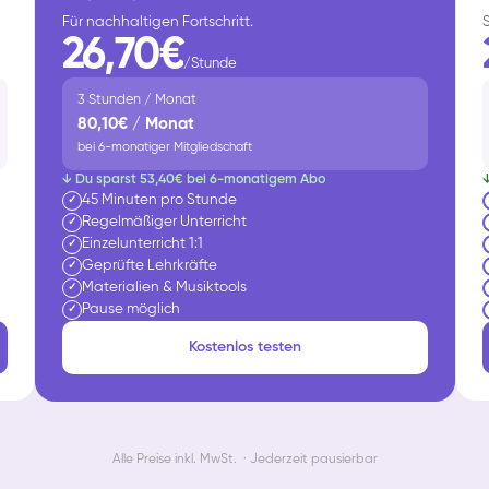
Für nachhaltigen Fortschritt.
26,70€
/Stunde
3 Stunden / Monat
80,10€ / Monat
bei 6-monatiger Mitgliedschaft
↓ Du sparst 53,40€ bei 6-monatigem Abo
45 Minuten pro Stunde
✓
Regelmäßiger Unterricht
✓
Einzelunterricht 1:1
✓
Geprüfte Lehrkräfte
✓
Materialien & Musiktools
✓
Pause möglich
✓
Kostenlos testen
Alle Preise inkl. MwSt. · Jederzeit pausierbar