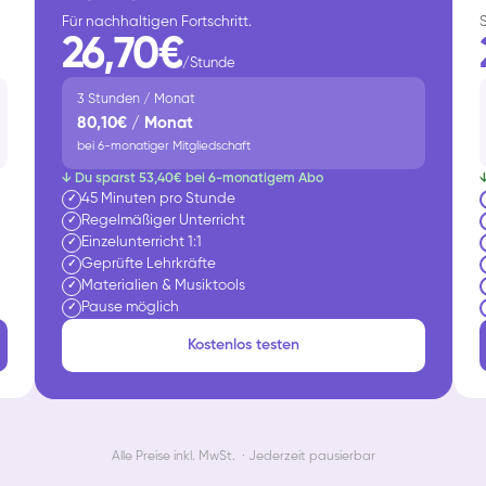
Für nachhaltigen Fortschritt.
26,70€
/Stunde
3 Stunden / Monat
80,10€ / Monat
bei 6-monatiger Mitgliedschaft
↓ Du sparst 53,40€ bei 6-monatigem Abo
45 Minuten pro Stunde
✓
Regelmäßiger Unterricht
✓
Einzelunterricht 1:1
✓
Geprüfte Lehrkräfte
✓
Materialien & Musiktools
✓
Pause möglich
✓
Kostenlos testen
Alle Preise inkl. MwSt. · Jederzeit pausierbar