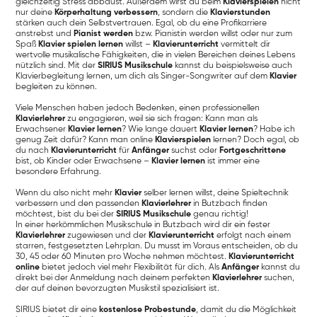
gleichzeitig Stress abbaust. Außerdem wirst du beim
Klavierspielen
nicht
nur deine
Körperhaltung verbessern
, sondern die
Klavierstunden
stärken auch dein Selbstvertrauen. Egal, ob du eine Profikarriere
anstrebst und
Pianist werden
bzw. Pianistin werden willst oder nur zum
Spaß
Klavier spielen lernen
willst –
Klavierunterricht
vermittelt dir
wertvolle musikalische Fähigkeiten, die in vielen Bereichen deines Lebens
nützlich sind. Mit der
SIRIUS Musikschule
kannst du beispielsweise auch
Klavierbegleitung lernen, um dich als Singer-Songwriter auf dem
Klavier
begleiten zu können.
Viele Menschen haben jedoch Bedenken, einen professionellen
Klavierlehrer
zu engagieren, weil sie sich fragen: Kann man als
Erwachsener
Klavier lernen
? Wie lange dauert
Klavier lernen
? Habe ich
genug Zeit dafür? Kann man online
Klavierspielen
lernen? Doch egal, ob
du nach
Klavierunterricht
für
Anfänger
suchst oder
Fortgeschrittene
bist, ob Kinder oder Erwachsene –
Klavier lernen
ist immer eine
besondere Erfahrung.
Wenn du also nicht mehr
Klavier
selber lernen willst, deine Spieltechnik
verbessern und den passenden
Klavierlehrer
in Butzbach finden
möchtest, bist du bei der
SIRIUS Musikschule
genau richtig!
In einer herkömmlichen Musikschule in Butzbach wird dir ein fester
Klavierlehrer
zugewiesen und der
Klavierunterricht
erfolgt nach einem
starren, festgesetzten Lehrplan. Du musst im Voraus entscheiden, ob du
30, 45 oder 60 Minuten pro Woche nehmen möchtest.
Klavierunterricht
online
bietet jedoch viel mehr Flexibilität für dich. Als
Anfänger
kannst du
direkt bei der Anmeldung nach deinem perfekten
Klavierlehrer
suchen,
der auf deinen bevorzugten Musikstil spezialisiert ist.
SIRIUS bietet dir eine
kostenlose Probestunde
, damit du die Möglichkeit