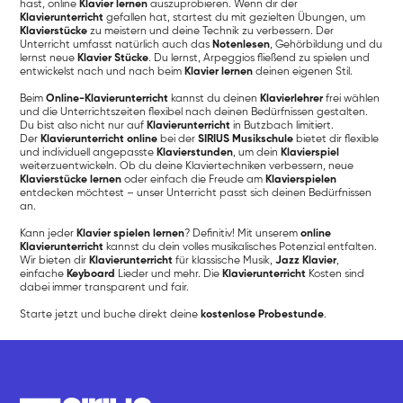
hast, online
Klavier lernen
auszuprobieren. Wenn dir der
Klavierunterricht
gefallen hat, startest du mit gezielten Übungen, um
Klavierstücke
zu meistern und deine Technik zu verbessern. Der
Unterricht umfasst natürlich auch das
Notenlesen
, Gehörbildung und du
lernst neue
Klavier Stücke
. Du lernst, Arpeggios fließend zu spielen und
entwickelst nach und nach beim
Klavier lernen
deinen eigenen Stil.
Beim
Online-Klavierunterricht
kannst du deinen
Klavierlehrer
frei wählen
und die Unterrichtszeiten flexibel nach deinen Bedürfnissen gestalten.
Du bist also nicht nur auf
Klavierunterricht
in Butzbach limitiert.
Der
Klavierunterricht online
bei der
SIRIUS Musikschule
bietet dir flexible
und individuell angepasste
Klavierstunden
, um dein
Klavierspiel
weiterzuentwickeln. Ob du deine Klaviertechniken verbessern, neue
Klavierstücke lernen
oder einfach die Freude am
Klavierspielen
entdecken möchtest – unser Unterricht passt sich deinen Bedürfnissen
an.
Kann jeder
Klavier spielen lernen
? Definitiv! Mit unserem
online
Klavierunterricht
kannst du dein volles musikalisches Potenzial entfalten.
Wir bieten dir
Klavierunterricht
für klassische Musik,
Jazz Klavier
,
einfache
Keyboard
Lieder und mehr. Die
Klavierunterricht
Kosten sind
dabei immer transparent und fair.
Starte jetzt und buche direkt deine
kostenlose Probestunde
.