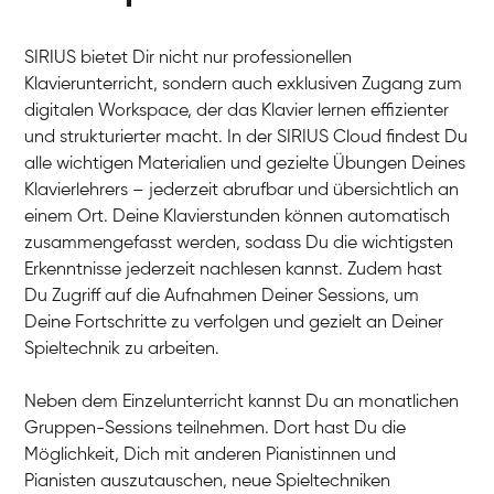
SIRIUS bietet Dir nicht nur professionellen
Klavierunterricht, sondern auch exklusiven Zugang zum
digitalen Workspace, der das Klavier lernen effizienter
und strukturierter macht. In der SIRIUS Cloud findest Du
alle wichtigen Materialien und gezielte Übungen Deines
Klavierlehrers – jederzeit abrufbar und übersichtlich an
Tali
einem Ort. Deine Klavierstunden können automatisch
Klavier / Piano / Flügel
Iaroslav
zusammengefasst werden, sodass Du die wichtigsten
Klavier / Piano / Flügel
Hannes
Erkenntnisse jederzeit nachlesen kannst. Zudem hast
Klavier / Piano / Flügel
Mariia
Du Zugriff auf die Aufnahmen Deiner Sessions, um
Klavier / Piano / Flügel
Deine Fortschritte zu verfolgen und gezielt an Deiner
Spieltechnik zu arbeiten.
Neben dem Einzelunterricht kannst Du an monatlichen
Gruppen-Sessions teilnehmen. Dort hast Du die
Möglichkeit, Dich mit anderen Pianistinnen und
Pianisten auszutauschen, neue Spieltechniken