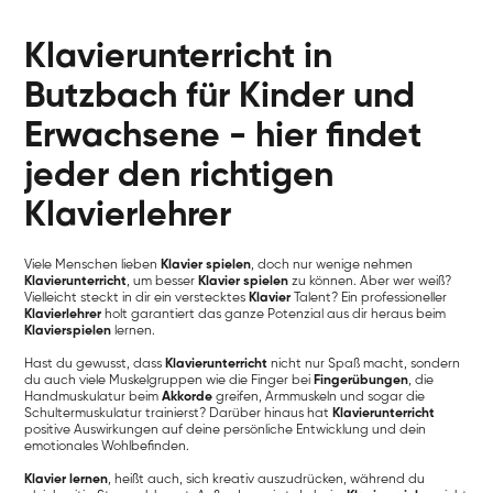
Klavierunterricht in
Butzbach für Kinder und
Erwachsene - hier findet
jeder den richtigen
Klavierlehrer
Viele Menschen lieben
Klavier spielen
, doch nur wenige nehmen
Klavierunterricht
, um besser
Klavier spielen
zu können. Aber wer weiß?
Vielleicht steckt in dir ein verstecktes
Klavier
Talent? Ein professioneller
Klavierlehrer
holt garantiert das ganze Potenzial aus dir heraus beim
Klavierspielen
lernen.
Hast du gewusst, dass
Klavierunterricht
nicht nur Spaß macht, sondern
du auch viele Muskelgruppen wie die Finger bei
Fingerübungen
, die
Handmuskulatur beim
Akkorde
greifen, Armmuskeln und sogar die
Schultermuskulatur trainierst? Darüber hinaus hat
Klavierunterricht
positive Auswirkungen auf deine persönliche Entwicklung und dein
emotionales Wohlbefinden.
Klavier lernen
, heißt auch, sich kreativ auszudrücken, während du