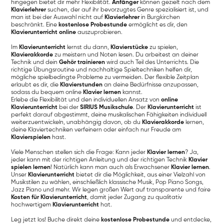
hingegen bietet dir mehr Flexibilität.
Anfänger
können gezielt nach dem
Klavierlehrer
suchen, der auf ihr bevorzugtes Genre spezialisiert ist, und
man ist bei der Auswahl nicht auf
Klavierlehrer
in Burgkirchen
beschränkt. Eine
kostenlose Probestunde
ermöglicht es dir, den
Klavierunterricht online
auszuprobieren.
Im
Klavierunterricht
lernst du dann,
Klavierstücke
zu spielen,
Klavierakkorde
zu meistern und Noten lesen. Du arbeitest an deiner
Technik und dein
Gehör trainieren
wird auch Teil des Unterrichts. Die
richtige Übungsroutine und nachhaltige Spieltechniken helfen dir,
mögliche spielbedingte Probleme zu vermeiden. Der flexible Zeitplan
erlaubt es dir, die
Klavierstunden
an deine Bedürfnisse anzupassen,
sodass du bequem online
Klavier lernen
kannst.
Erlebe die Flexibilität und den individuellen Ansatz von
online
Klavierunterricht
bei der
SIRIUS Musikschule
. Der
Klavierunterricht
ist
perfekt darauf abgestimmt, deine musikalischen Fähigkeiten individuell
weiterzuentwickeln, unabhängig davon, ob du
Klavierakkorde
lernen,
deine Klaviertechniken verfeinern oder einfach nur Freude am
Klavierspielen
hast.
Viele Menschen stellen sich die Frage: Kann jeder
Klavier lernen
? Ja,
jeder kann mit der richtigen Anleitung und der richtigen Technik
Klavier
spielen lernen
! Natürlich kann man auch als Erwachsener
Klavier lernen
.
Unser
Klavierunterricht
bietet dir die Möglichkeit, aus einer Vielzahl von
Musikstilen zu wählen, einschließlich klassische Musik, Pop Piano Songs,
Jazz Piano und mehr. Wir legen großen Wert auf transparente und faire
Kosten für Klavierunterricht
, damit jeder Zugang zu qualitativ
hochwertigem
Klavierunterricht
hat.
Leg jetzt los! Buche direkt deine
kostenlose Probestunde
und entdecke,