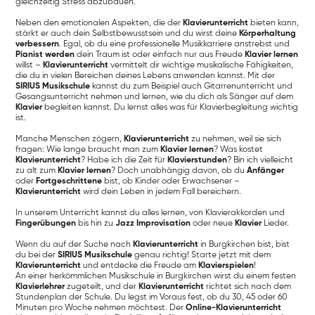
gleichzeitig Stress abzubauen.
Neben den emotionalen Aspekten, die der
Klavierunterricht
bieten kann,
stärkt er auch dein Selbstbewusstsein und du wirst deine
Körperhaltung
verbessern
. Egal, ob du eine professionelle Musikkarriere anstrebst und
Pianist werden
dein Traum ist oder einfach nur aus Freude
Klavier lernen
willst –
Klavierunterricht
vermittelt dir wichtige musikalische Fähigkeiten,
die du in vielen Bereichen deines Lebens anwenden kannst. Mit der
SIRIUS Musikschule
kannst du zum Beispiel auch Gitarrenunterricht und
Gesangsunterricht nehmen und lernen, wie du dich als Sänger auf dem
Klavier
begleiten kannst. Du lernst alles was für Klavierbegleitung wichtig
ist.
Manche Menschen zögern,
Klavierunterricht
zu nehmen, weil sie sich
fragen: Wie lange braucht man zum
Klavier lernen
? Was kostet
Klavierunterricht
? Habe ich die Zeit für
Klavierstunden
? Bin ich vielleicht
zu alt zum
Klavier lernen
? Doch unabhängig davon, ob du
Anfänger
oder
Fortgeschrittene
bist, ob Kinder oder Erwachsener –
Klavierunterricht
wird dein Leben in jedem Fall bereichern.
In unserem Unterricht kannst du alles lernen, von Klavierakkorden und
Fingerübungen
bis hin zu
Jazz Improvisation
oder neue
Klavier
Lieder.
Wenn du auf der Suche nach
Klavierunterricht
in Burgkirchen bist, bist
du bei der
SIRIUS Musikschule
genau richtig! Starte jetzt mit dem
Klavierunterricht
und entdecke die Freude am
Klavierspielen
!
An einer herkömmlichen Musikschule in Burgkirchen wirst du einem festen
Klavierlehrer
zugeteilt, und der
Klavierunterricht
richtet sich nach dem
Stundenplan der Schule. Du legst im Voraus fest, ob du 30, 45 oder 60
Minuten pro Woche nehmen möchtest. Der
Online-Klavierunterricht