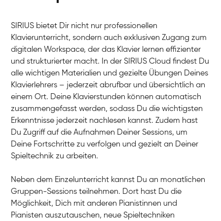
SIRIUS bietet Dir nicht nur professionellen
Klavierunterricht, sondern auch exklusiven Zugang zum
digitalen Workspace, der das Klavier lernen effizienter
und strukturierter macht. In der SIRIUS Cloud findest Du
alle wichtigen Materialien und gezielte Übungen Deines
Klavierlehrers – jederzeit abrufbar und übersichtlich an
Tali
einem Ort. Deine Klavierstunden können automatisch
Klavier / Piano / Flügel
Iaroslav
zusammengefasst werden, sodass Du die wichtigsten
Klavier / Piano / Flügel
Hannes
Erkenntnisse jederzeit nachlesen kannst. Zudem hast
Klavier / Piano / Flügel
Mariia
Du Zugriff auf die Aufnahmen Deiner Sessions, um
Klavier / Piano / Flügel
Deine Fortschritte zu verfolgen und gezielt an Deiner
Spieltechnik zu arbeiten.
Neben dem Einzelunterricht kannst Du an monatlichen
Gruppen-Sessions teilnehmen. Dort hast Du die
Möglichkeit, Dich mit anderen Pianistinnen und
Pianisten auszutauschen, neue Spieltechniken