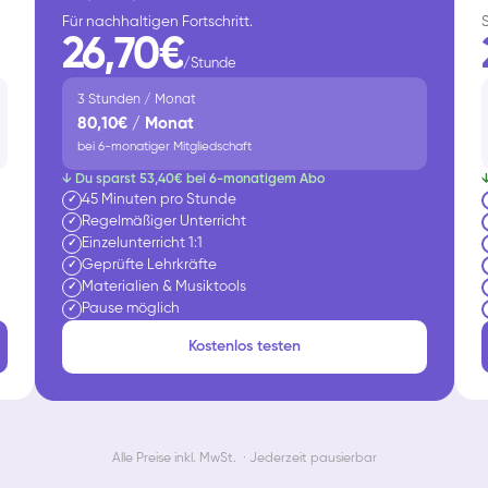
Für nachhaltigen Fortschritt.
26,70€
/Stunde
3 Stunden / Monat
80,10€ / Monat
bei 6-monatiger Mitgliedschaft
↓ Du sparst 53,40€ bei 6-monatigem Abo
45 Minuten pro Stunde
✓
Regelmäßiger Unterricht
✓
Einzelunterricht 1:1
✓
Geprüfte Lehrkräfte
✓
Materialien & Musiktools
✓
Pause möglich
✓
Kostenlos testen
Alle Preise inkl. MwSt. · Jederzeit pausierbar