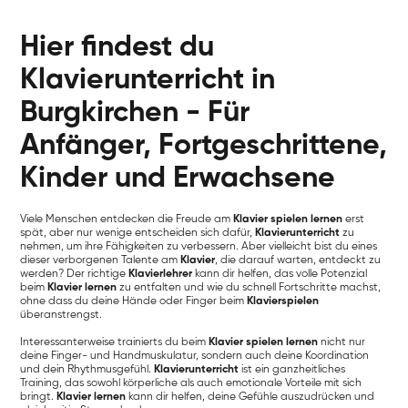
Hier findest du
Klavierunterricht in
Burgkirchen - Für
Anfänger, Fortgeschrittene,
Kinder und Erwachsene
Viele Menschen entdecken die Freude am
Klavier spielen lernen
erst
spät, aber nur wenige entscheiden sich dafür,
Klavierunterricht
zu
nehmen, um ihre Fähigkeiten zu verbessern. Aber vielleicht bist du eines
dieser verborgenen Talente am
Klavier
, die darauf warten, entdeckt zu
werden? Der richtige
Klavierlehrer
kann dir helfen, das volle Potenzial
beim
Klavier lernen
zu entfalten und wie du schnell Fortschritte machst,
ohne dass du deine Hände oder Finger beim
Klavierspielen
überanstrengst.
Interessanterweise trainierts du beim
Klavier spielen lernen
nicht nur
deine Finger- und Handmuskulatur, sondern auch deine Koordination
und dein Rhythmusgefühl.
Klavierunterricht
ist ein ganzheitliches
Training, das sowohl körperliche als auch emotionale Vorteile mit sich
bringt.
Klavier lernen
kann dir helfen, deine Gefühle auszudrücken und