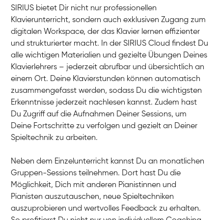
SIRIUS bietet Dir nicht nur professionellen
Klavierunterricht, sondern auch exklusiven Zugang zum
digitalen Workspace, der das Klavier lernen effizienter
und strukturierter macht. In der SIRIUS Cloud findest Du
alle wichtigen Materialien und gezielte Übungen Deines
Klavierlehrers – jederzeit abrufbar und übersichtlich an
Tali
einem Ort. Deine Klavierstunden können automatisch
Klavier / Piano / Flügel
Iaroslav
zusammengefasst werden, sodass Du die wichtigsten
Klavier / Piano / Flügel
Hannes
Erkenntnisse jederzeit nachlesen kannst. Zudem hast
Klavier / Piano / Flügel
Mariia
Du Zugriff auf die Aufnahmen Deiner Sessions, um
Klavier / Piano / Flügel
Deine Fortschritte zu verfolgen und gezielt an Deiner
Spieltechnik zu arbeiten.
Neben dem Einzelunterricht kannst Du an monatlichen
Gruppen-Sessions teilnehmen. Dort hast Du die
Möglichkeit, Dich mit anderen Pianistinnen und
Pianisten auszutauschen, neue Spieltechniken
auszuprobieren und wertvolles Feedback zu erhalten.