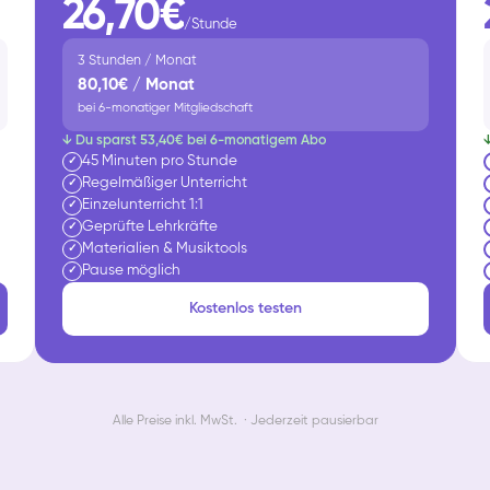
26,70€
/Stunde
3 Stunden / Monat
80,10€ / Monat
bei 6-monatiger Mitgliedschaft
↓ Du sparst 53,40€ bei 6-monatigem Abo
45 Minuten pro Stunde
✓
Regelmäßiger Unterricht
✓
Einzelunterricht 1:1
✓
Geprüfte Lehrkräfte
✓
Materialien & Musiktools
✓
Pause möglich
✓
Kostenlos testen
Alle Preise inkl. MwSt. · Jederzeit pausierbar