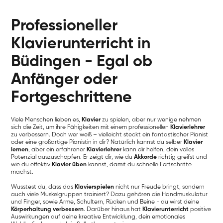
Professioneller
Klavierunterricht in
Büdingen - Egal ob
Anfänger oder
Fortgeschrittene
Viele Menschen lieben es,
Klavier
zu spielen, aber nur wenige nehmen
sich die Zeit, um ihre Fähigkeiten mit einem professionellen
Klavierlehrer
zu verbessern. Doch wer weiß – vielleicht steckt ein fantastischer Pianist
oder eine großartige Pianistin in dir? Natürlich kannst du selber
Klavier
lernen
, aber ein erfahrener
Klavierlehrer
kann dir helfen, dein volles
Potenzial auszuschöpfen. Er zeigt dir, wie du
Akkorde
richtig greifst und
wie du effektiv
Klavier üben
kannst, damit du schnelle Fortschritte
machst.
Wusstest du, dass das
Klavierspielen
nicht nur Freude bringt, sondern
auch viele Muskelgruppen trainiert? Dazu gehören die Handmuskulatur
und Finger, sowie Arme, Schultern, Rücken und Beine - du wirst deine
Körperhaltung verbessern
. Darüber hinaus hat
Klavierunterricht
positive
Auswirkungen auf deine kreative Entwicklung, dein emotionales