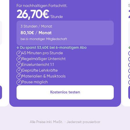
Für nachhaltigen Fortschritt.
26,70€
/Stunde
3 Stunden / Monat
80,10€ / Monat
bei 6-monatiger Mitgliedschaft
↓ Du sparst 53,40€ bei 6-monatigem Abo
45 Minuten pro Stunde
✓
Regelmäßiger Unterricht
✓
Einzelunterricht 1:1
✓
Geprüfte Lehrkräfte
✓
Materialien & Musiktools
✓
Pause möglich
✓
Kostenlos testen
Alle Preise inkl. MwSt. · Jederzeit pausierbar