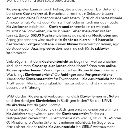
Wohlbefinden und dein Selbstbewusstsein.
Klavierspielen
kann dir auch helfen, Stress abzubauen. Der Unterricht
bei einem
Klavierlehrer
als Erwachsener kann dein Selbstvertrauen
stärken und deine Bühnenpräsenz verbessern. Egal, ob du professionelle
Ambitionen als Pianist oder Pianistin hast oder einfach nur aus Freude
Klavier lernen
möchtest –
Klavierstunden
vermitteln dir wertvolle
musikalische Fähigkeiten, die du in vielen Lebensbereichen nutzen
kannst. Bei der
SIRIUS Musikschule
lernst du nicht nur
Musiknoten
und
Arpeggios sondern wirst auch dein
Gehör trainieren
und
Intervalle
bestimmen
.
Fortgeschrittene
können
Klavier
Improvisation lernen, egal
ob Blues- oder
Jazz Improvisation
, wenn sie sich für
Jazzklavier
interessieren.
Viele zögern, mit dem
Klavierunterricht
zu beginnen, weil sie unsicher
sind: Kann man
Klavier spielen lernen
ohne Noten? Kann man
online
Klavier spielen lernen
? Wie lange dauert es,
Klavier Noten
zu lernen?
Was bringt
Klavierunterricht
? Ob
Anfänger
oder
Fortgeschrittene
,
Kinder oder
Klavierunterricht
für Erwachsene –
Klavierunterricht
hat die
Kraft, jedem Menschen unglaublich viel zu geben und ist immer eine
besondere Erfahrung.
Willst du dein
Klavierspiel
verbessern, endlich
Klavier lernen mit Noten
und den richtigen
Klavierlehrer
in Büdingen finden? Bei der
SIRIUS
Musikschule
bist du genau richtig!
In einer typischen Musikschule in Büdingen wirst du einem bestimmten
Klavierlehrer
zugewiesen, und der
Klavierunterricht
findet zu
festgelegten Zeiten statt. Du entscheidest im Voraus, ob du 30, 45 oder
60 Minuten pro Woche Unterricht nehmen möchtest. Im Gegensatz
dazu bietet dir der
online Klavierunterricht
bei SIRIUS weitaus mehr