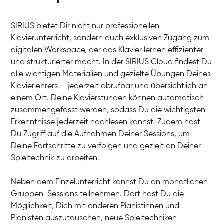
SIRIUS bietet Dir nicht nur professionellen
Klavierunterricht, sondern auch exklusiven Zugang zum
digitalen Workspace, der das Klavier lernen effizienter
und strukturierter macht. In der SIRIUS Cloud findest Du
alle wichtigen Materialien und gezielte Übungen Deines
Klavierlehrers – jederzeit abrufbar und übersichtlich an
Tali
einem Ort. Deine Klavierstunden können automatisch
Klavier / Piano / Flügel
Iaroslav
zusammengefasst werden, sodass Du die wichtigsten
Klavier / Piano / Flügel
Hannes
Erkenntnisse jederzeit nachlesen kannst. Zudem hast
Klavier / Piano / Flügel
Mariia
Du Zugriff auf die Aufnahmen Deiner Sessions, um
Klavier / Piano / Flügel
Deine Fortschritte zu verfolgen und gezielt an Deiner
Spieltechnik zu arbeiten.
Neben dem Einzelunterricht kannst Du an monatlichen
Gruppen-Sessions teilnehmen. Dort hast Du die
Möglichkeit, Dich mit anderen Pianistinnen und
Pianisten auszutauschen, neue Spieltechniken