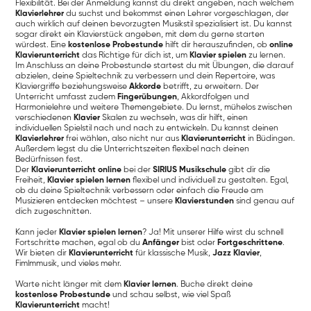
Flexibilität. Bei der Anmeldung kannst du direkt angeben, nach welchem
Klavierlehrer
du suchst und bekommst einen Lehrer vorgeschlagen, der
auch wirklich auf deinen bevorzugten Musikstil spezialisiert ist. Du kannst
sogar direkt ein Klavierstück angeben, mit dem du gerne starten
würdest. Eine
kostenlose Probestunde
hilft dir herauszufinden, ob
online
Klavierunterricht
das Richtige für dich ist, um
Klavier spielen
zu lernen.
Im Anschluss an deine Probestunde startest du mit Übungen, die darauf
abzielen, deine Spieltechnik zu verbessern und dein Repertoire, was
Klaviergriffe beziehungsweise
Akkorde
betrifft, zu erweitern. Der
Unterricht umfasst zudem
Fingerübungen
, Akkordfolgen und
Harmonielehre und weitere Themengebiete. Du lernst, mühelos zwischen
verschiedenen
Klavier
Skalen zu wechseln, was dir hilft, einen
individuellen Spielstil nach und nach zu entwickeln. Du kannst deinen
Klavierlehrer
frei wählen, also nicht nur aus
Klavierunterricht
in Büdingen.
Außerdem legst du die Unterrichtszeiten flexibel nach deinen
Bedürfnissen fest.
Der
Klavierunterricht online
bei der
SIRIUS Musikschule
gibt dir die
Freiheit,
Klavier spielen lernen
flexibel und individuell zu gestalten. Egal,
ob du deine Spieltechnik verbessern oder einfach die Freude am
Musizieren entdecken möchtest – unsere
Klavierstunden
sind genau auf
dich zugeschnitten.
Kann jeder
Klavier spielen lernen
? Ja! Mit unserer Hilfe wirst du schnell
Fortschritte machen, egal ob du
Anfänger
bist oder
Fortgeschrittene
.
Wir bieten dir
Klavierunterricht
für klassische Musik,
Jazz Klavier
,
Fimlmmusik, und vieles mehr.
Warte nicht länger mit dem
Klavier lernen
. Buche direkt deine
kostenlose Probestunde
und schau selbst, wie viel Spaß
Klavierunterricht
macht!