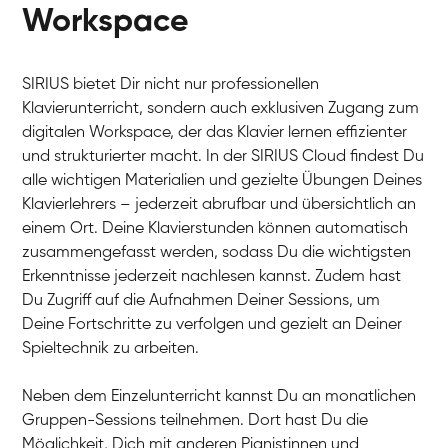
Workspace
SIRIUS bietet Dir nicht nur professionellen
Klavierunterricht, sondern auch exklusiven Zugang zum
digitalen Workspace, der das Klavier lernen effizienter
und strukturierter macht. In der SIRIUS Cloud findest Du
alle wichtigen Materialien und gezielte Übungen Deines
Klavierlehrers – jederzeit abrufbar und übersichtlich an
Tali
einem Ort. Deine Klavierstunden können automatisch
Klavier / Piano / Flügel
Iaroslav
zusammengefasst werden, sodass Du die wichtigsten
Klavier / Piano / Flügel
Hannes
Erkenntnisse jederzeit nachlesen kannst. Zudem hast
Klavier / Piano / Flügel
Mariia
Du Zugriff auf die Aufnahmen Deiner Sessions, um
Klavier / Piano / Flügel
Deine Fortschritte zu verfolgen und gezielt an Deiner
Spieltechnik zu arbeiten.
Neben dem Einzelunterricht kannst Du an monatlichen
Gruppen-Sessions teilnehmen. Dort hast Du die
Möglichkeit, Dich mit anderen Pianistinnen und