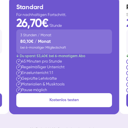
Standard
Für nachhaltigen Fortschritt.
26,70€
/Stunde
3 Stunden / Monat
80,10€ / Monat
bei 6-monatiger Mitgliedschaft
↓ Du sparst 53,40€ bei 6-monatigem Abo
45 Minuten pro Stunde
✓
Regelmäßiger Unterricht
✓
Einzelunterricht 1:1
✓
Geprüfte Lehrkräfte
✓
Materialien & Musiktools
✓
Pause möglich
✓
Kostenlos testen