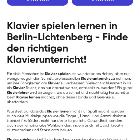
Klavier spielen lernen in
Berlin-Lichtenberg - Finde
den richtigen
Klavierunterricht!
Für viele Menschen ist
Klavier spielen
ein wunderbares Hobby, aber nur
wenige wagen den Schritt, professionellen
Klavierunterricht
zu nehmen,
um ihre Fähigkeiten am
Klavier
zu verbessern. Vielleicht schlummert in dir
ein
Klavier
Talent, das nur darauf wartet, entdeckt zu werden? Ein guter
Klavierlehrer
wird dir zeigen, wie du schnell und nachhaltig Fortschritte
beim
Klavier lernen
machst, ohne deine Hände und Gelenke zu
überfordern.
Wusstest du, dass das
Klavier lernen
nicht nur Spaß macht, sondern
auch viele Muskelgruppen wie die Finger-, Hand- und Armmuskulatur
trainiert? Es fördert nicht nur deine körperliche Gesundheit, sondern
auch dein emotionales Wohlbefinden, indem es dir hilft, dich kreativ
auszudrücken und Stress abzubauen.
Klavier spielen
erlaubt dir deine Emotionen kreativ auszudrücken und