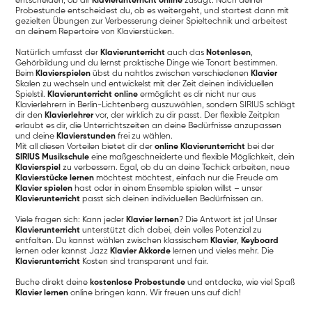
entscheiden, ob dir
Klavierunterricht online
zusagt. Nach deiner
Probestunde entscheidest du, ob es weitergeht, und startest dann mit
gezielten Übungen zur Verbesserung deiner Spieltechnik und arbeitest
an deinem Repertoire von Klavierstücken.
Natürlich umfasst der
Klavierunterricht
auch das
Notenlesen
,
Gehörbildung und du lernst praktische Dinge wie Tonart bestimmen.
Beim
Klavierspielen
übst du nahtlos zwischen verschiedenen
Klavier
Skalen zu wechseln und entwickelst mit der Zeit deinen individuellen
Spielstil.
Klavierunterricht online
ermöglicht es dir nicht nur aus
Klavierlehrern in Berlin-Lichtenberg auszuwählen, sondern SIRIUS schlägt
dir den
Klavierlehrer
vor, der wirklich zu dir passt. Der flexible Zeitplan
erlaubt es dir, die Unterrichtszeiten an deine Bedürfnisse anzupassen
und deine
Klavierstunden
frei zu wählen.
Mit all diesen Vorteilen bietet dir der
online Klavierunterricht
bei der
SIRIUS Musikschule
eine maßgeschneiderte und flexible Möglichkeit, dein
Klavierspiel
zu verbessern. Egal, ob du an deine Techick arbeiten, neue
Klavierstücke lernen
möchtest möchtest, einfach nur die Freude am
Klavier spielen
hast oder in einem Ensemble spielen willst – unser
Klavierunterricht
passt sich deinen individuellen Bedürfnissen an.
Viele fragen sich: Kann jeder
Klavier lernen
? Die Antwort ist ja! Unser
Klavierunterricht
unterstützt dich dabei, dein volles Potenzial zu
entfalten. Du kannst wählen zwischen klassischem
Klavier
,
Keyboard
lernen oder kannst Jazz
Klavier Akkorde
lernen und vieles mehr. Die
Klavierunterricht
Kosten sind transparent und fair.
Buche direkt deine
kostenlose Probestunde
und entdecke, wie viel Spaß
Klavier lernen
online bringen kann. Wir freuen uns auf dich!