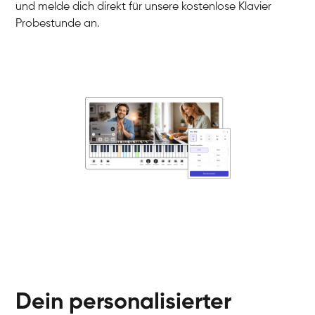
und melde dich direkt für unsere kostenlose Klavier
Probestunde an.
Danai
Klavier / Piano / Flügel
Friedemann
Klavier / Piano / Flügel
Helen
Klavier / Piano / Flügel
Jan
Klavier / Piano / Flügel
Juliane
Klavier / Piano / Flügel
Olli
Klavier / Piano / Flügel
Peter
Klavier / Piano / Flügel
Dein personalisierter