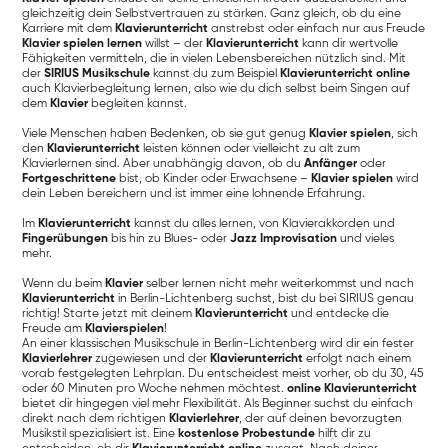
gleichzeitig dein Selbstvertrauen zu stärken. Ganz gleich, ob du eine
Karriere mit dem
Klavierunterricht
anstrebst oder einfach nur aus Freude
Klavier spielen lernen
willst – der
Klavierunterricht
kann dir wertvolle
Fähigkeiten vermitteln, die in vielen Lebensbereichen nützlich sind. Mit
der
SIRIUS Musikschule
kannst du zum Beispiel
Klavierunterricht online
auch Klavierbegleitung lernen, also wie du dich selbst beim Singen auf
dem
Klavier
begleiten kannst.
Viele Menschen haben Bedenken, ob sie gut genug
Klavier spielen
, sich
den
Klavierunterricht
leisten können oder vielleicht zu alt zum
Klavierlernen sind. Aber unabhängig davon, ob du
Anfänger
oder
Fortgeschrittene
bist, ob Kinder oder Erwachsene –
Klavier spielen
wird
dein Leben bereichern und ist immer eine lohnende Erfahrung.
Im
Klavierunterricht
kannst du alles lernen, von Klavierakkorden und
Fingerübungen
bis hin zu Blues- oder
Jazz Improvisation
und vieles
mehr.
Wenn du beim
Klavier
selber lernen nicht mehr weiterkommst und nach
Klavierunterricht
in Berlin-Lichtenberg suchst, bist du bei SIRIUS genau
richtig! Starte jetzt mit deinem
Klavierunterricht
und entdecke die
Freude am
Klavierspielen
!
An einer klassischen Musikschule in Berlin-Lichtenberg wird dir ein fester
Klavierlehrer
zugewiesen und der
Klavierunterricht
erfolgt nach einem
vorab festgelegten Lehrplan. Du entscheidest meist vorher, ob du 30, 45
oder 60 Minuten pro Woche nehmen möchtest.
online Klavierunterricht
bietet dir hingegen viel mehr Flexibilität. Als Beginner suchst du einfach
direkt nach dem richtigen
Klavierlehrer
, der auf deinen bevorzugten
Musikstil spezialisiert ist. Eine
kostenlose Probestunde
hilft dir zu