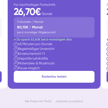
Für nachhaltigen Fortschritt.
26,70€
/Stunde
3 Stunden / Monat
80,10€ / Monat
bei 6-monatiger Mitgliedschaft
↓ Du sparst 53,40€ bei 6-monatigem Abo
45 Minuten pro Stunde
✓
Regelmäßiger Unterricht
✓
Einzelunterricht 1:1
✓
Geprüfte Lehrkräfte
✓
Materialien & Musiktools
✓
Pause möglich
✓
Kostenlos testen
Alle Preise inkl. MwSt. · Jederzeit pausierbar