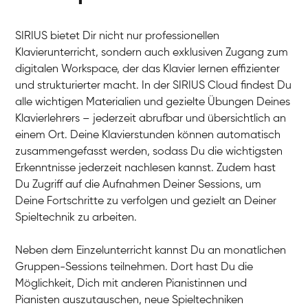
SIRIUS bietet Dir nicht nur professionellen
Klavierunterricht, sondern auch exklusiven Zugang zum
digitalen Workspace, der das Klavier lernen effizienter
und strukturierter macht. In der SIRIUS Cloud findest Du
alle wichtigen Materialien und gezielte Übungen Deines
Klavierlehrers – jederzeit abrufbar und übersichtlich an
Tali
einem Ort. Deine Klavierstunden können automatisch
Klavier / Piano / Flügel
Iaroslav
zusammengefasst werden, sodass Du die wichtigsten
Klavier / Piano / Flügel
Hannes
Erkenntnisse jederzeit nachlesen kannst. Zudem hast
Klavier / Piano / Flügel
Mariia
Du Zugriff auf die Aufnahmen Deiner Sessions, um
Klavier / Piano / Flügel
Deine Fortschritte zu verfolgen und gezielt an Deiner
Spieltechnik zu arbeiten.
Neben dem Einzelunterricht kannst Du an monatlichen
Gruppen-Sessions teilnehmen. Dort hast Du die
Möglichkeit, Dich mit anderen Pianistinnen und
Pianisten auszutauschen, neue Spieltechniken