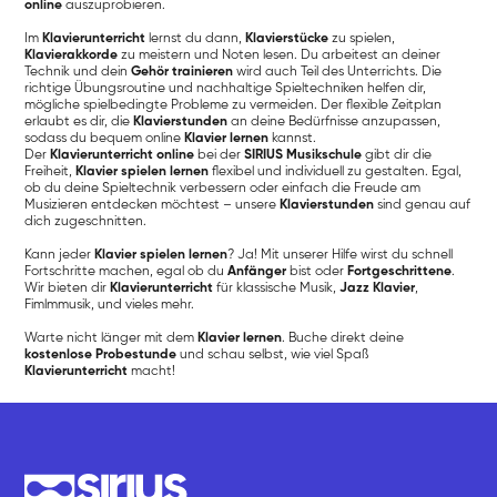
online
auszuprobieren.
Im
Klavierunterricht
lernst du dann,
Klavierstücke
zu spielen,
Klavierakkorde
zu meistern und Noten lesen. Du arbeitest an deiner
Technik und dein
Gehör trainieren
wird auch Teil des Unterrichts. Die
richtige Übungsroutine und nachhaltige Spieltechniken helfen dir,
mögliche spielbedingte Probleme zu vermeiden. Der flexible Zeitplan
erlaubt es dir, die
Klavierstunden
an deine Bedürfnisse anzupassen,
sodass du bequem online
Klavier lernen
kannst.
Der
Klavierunterricht online
bei der
SIRIUS Musikschule
gibt dir die
Freiheit,
Klavier spielen lernen
flexibel und individuell zu gestalten. Egal,
ob du deine Spieltechnik verbessern oder einfach die Freude am
Musizieren entdecken möchtest – unsere
Klavierstunden
sind genau auf
dich zugeschnitten.
Kann jeder
Klavier spielen lernen
? Ja! Mit unserer Hilfe wirst du schnell
Fortschritte machen, egal ob du
Anfänger
bist oder
Fortgeschrittene
.
Wir bieten dir
Klavierunterricht
für klassische Musik,
Jazz Klavier
,
Fimlmmusik, und vieles mehr.
Warte nicht länger mit dem
Klavier lernen
. Buche direkt deine
kostenlose Probestunde
und schau selbst, wie viel Spaß
Klavierunterricht
macht!