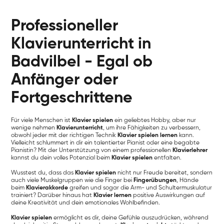
Professioneller
Klavierunterricht in
Badvilbel - Egal ob
Anfänger oder
Fortgeschrittene
Für viele Menschen ist
Klavier spielen
ein geliebtes Hobby, aber nur
wenige nehmen
Klavierunterricht
, um ihre Fähigkeiten zu verbessern,
obwohl jeder mit der richtigen Technik
Klavier spielen lernen
kann.
Vielleicht schlummert in dir ein talentierter Pianist oder eine begabte
Pianistin? Mit der Unterstützung von einem professionellen
Klavierlehrer
kannst du dein volles Potenzial beim
Klavier spielen
entfalten.
Wusstest du, dass das
Klavier spielen
nicht nur Freude bereitet, sondern
auch viele Muskelgruppen wie die Finger bei
Fingerübungen
, Hände
beim
Klavierakkorde
greifen und sogar die Arm- und Schultermuskulatur
trainiert? Darüber hinaus hat
Klavier lernen
positive Auswirkungen auf
deine Kreativität und dein emotionales Wohlbefinden.
Klavier spielen
ermöglicht es dir, deine Gefühle auszudrücken, während