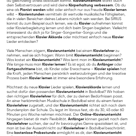
du gleichzeitig Stress abbauen kannst.
Klavierunterricht
stärkt auch
dein Selbstvertrauen und wird deine
Körperhaltung verbessern
. Ob du
eine als
Pianist werden
willst oder einfach nur aus Freude
Klavier lernen
willst –
Klavierstunden
vermitteln dir wertvolle musikalische Fähigkeiten,
die in vielen Bereichen deines Lebens nützlich sein werden. Bei SIRIUS
kannst du zum Beispiel auch lernen, wie du
Klavier
aufnehmen kannst
oder Klavierbegleitung lernen und dich beim Singen begleiten. Vielleicht
interessierst du dich ja für Singer-Songwriter-Songs und die
entsprechenden
Klavier Akkorde
oder möchtest einfach neue
Klavier
Lieder entdecken?
Viele Menschen zögern,
Klavierunterricht
bei einem
Klavierlehrer
zu
nehmen, weil sie sich fragen: Wann bmit
Klavierunterricht
beginnen?
Was kostet ein
Klavierunterricht
? Was lernt man im
Klavierunterricht
?
Wie lange muss man
Klavier lernen
? Es ist egal, ob du
Anfänger
oder
Fortgeschrittene
bist, ob Kinder oder Erwachsene –
Klavier spielen
hat
die Kraft, jeden Menschen persönlich weiterzubringen und der kreative
Prozess beim
Klavier lernen
ist immer eine besondere Erfahrung.
Möchtest du neue
Klavier
Lieder spielen,
Klavierakkorde
lernen und
suchst dafür den passenden
Klavierunterricht
in Badvilbel? Wir haben
den richtigen
Klavierlehrer
für dich, der zu deinen Bedürfnissen passt.
An einer herkömmlichen Musikschule in Badvilbel wirst du einem festen
Klavierlehrer
zugeteilt, und der
Klavierunterricht
richtet sich nach dem
Stundenplan der Schule. Du legst im Voraus fest, ob du 30, 45 oder 60
Minuten pro Woche nehmen möchtest. Der
Online-Klavierunterricht
hingegen bietet dir mehr Flexibilität.
Anfänger
können gezielt nach dem
Klavierlehrer
suchen, der auf ihr bevorzugtes Genre spezialisiert ist, und
man ist bei der Auswahl nicht auf
Klavierlehrer
in Badvilbel beschränkt.
Eine
kostenlose Probestunde
ermöglicht es dir, den
Klavierunterricht