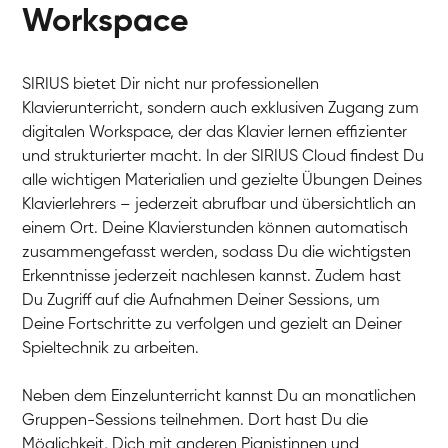
Workspace
SIRIUS bietet Dir nicht nur professionellen
Klavierunterricht, sondern auch exklusiven Zugang zum
digitalen Workspace, der das Klavier lernen effizienter
und strukturierter macht. In der SIRIUS Cloud findest Du
alle wichtigen Materialien und gezielte Übungen Deines
Klavierlehrers – jederzeit abrufbar und übersichtlich an
Tali
einem Ort. Deine Klavierstunden können automatisch
Klavier / Piano / Flügel
Iaroslav
zusammengefasst werden, sodass Du die wichtigsten
Klavier / Piano / Flügel
Hannes
Erkenntnisse jederzeit nachlesen kannst. Zudem hast
Klavier / Piano / Flügel
Mariia
Du Zugriff auf die Aufnahmen Deiner Sessions, um
Klavier / Piano / Flügel
Deine Fortschritte zu verfolgen und gezielt an Deiner
Spieltechnik zu arbeiten.
Neben dem Einzelunterricht kannst Du an monatlichen
Gruppen-Sessions teilnehmen. Dort hast Du die
Möglichkeit, Dich mit anderen Pianistinnen und