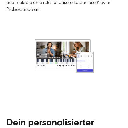
und melde dich direkt für unsere kostenlose Klavier
Probestunde an.
Danai
Klavier / Piano / Flügel
Friedemann
Klavier / Piano / Flügel
Helen
Klavier / Piano / Flügel
Jan
Klavier / Piano / Flügel
Juliane
Klavier / Piano / Flügel
Olli
Klavier / Piano / Flügel
Peter
Klavier / Piano / Flügel
Dein personalisierter