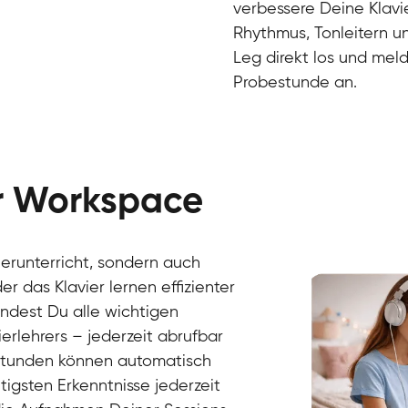
verbessere Deine Klavie
Rhythmus, Tonleitern un
Leg direkt los und meld
Probestunde an.
er Workspace
Danai
Klavier / Piano / Flügel
Friedemann
vierunterricht, sondern auch
Klavier / Piano / Flügel
Helen
r das Klavier lernen effizienter
Klavier / Piano / Flügel
Jan
findest Du alle wichtigen
Klavier / Piano / Flügel
Juliane
erlehrers – jederzeit abrufbar
Klavier / Piano / Flügel
Olli
Klavier / Piano / Flügel
Peter
rstunden können automatisch
Klavier / Piano / Flügel
gsten Erkenntnisse jederzeit