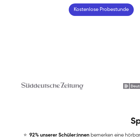
Kostenlose Probestunde
Sp
⭐
️
92% unserer Schüler:innen
bemerken eine hörba