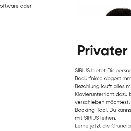
Klavier / Piano / Flügel
Ivan
Software oder
Klavier / Piano / Flügel
Benjamin
Klavier / Piano / Flügel
Privater
SIRIUS bietet Dir persö
Bedürfnisse abgestimmt
Bezahlung läuft alles 
Klavierunterricht dazu
verschieben möchtest, 
Charlotte
Booking-Tool. Du kanns
Klavier / Piano / Flügel
mit SIRIUS leihen.
Lerne jetzt die Grundla