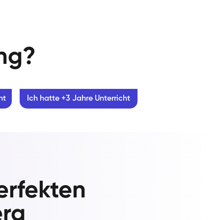
ung?
ht
Ich hatte +3 Jahre Unterricht
erfekten
erg