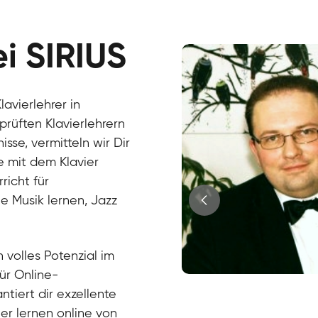
ei SIRIUS
avierlehrer in
prüften Klavierlehrern
se, vermitteln wir Dir
e mit dem Klavier
richt für
e Musik lernen, Jazz
?
 volles Potenzial im
für Online-
Juri
ntiert dir exzellente
Klavier / Piano / Flügel
Tim
ier lernen online von