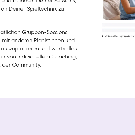
die Aufnahmen Deiner Sessions,
 an Deiner Spieltechnik zu
natlichen Gruppen-Sessions
h mit anderen Pianistinnen und
 auszuprobieren und wertvolles
nur von individuellem Coaching,
k der Community.
Tali
Klavier / Piano / Flügel
Iaroslav
Klavier / Piano / Flügel
Hannes
Klavier / Piano / Flügel
Mariia
Klavier / Piano / Flügel