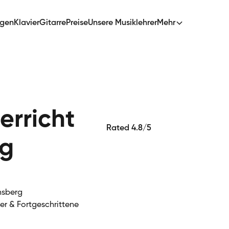
ngen
Klavier
Gitarre
Preise
Unsere Musiklehrer
Mehr
erricht
Rated 4.8/5
rg
rnsberg
ger & Fortgeschrittene