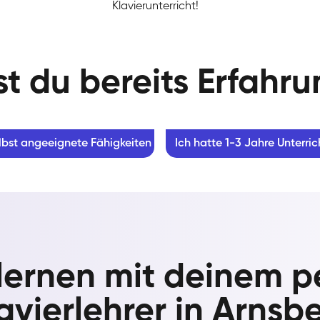
Klavierunterricht!
t du bereits Erfahr
lbst angeeignete Fähigkeiten
Ich hatte 1-3 Jahre Unterric
 lernen mit deinem p
avierlehrer in Arnsb