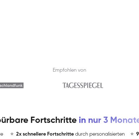
Empfohlen von
ürbare Fortschritte
in nur 3 Monat
re
⭐
️
2x schnellere Fortschritte
durch personalisierten
⭐
️
9